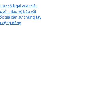
u sự cố Ngai vua triều
uyễn: Bảo vệ bảo vật
ốc gia cần sự chung tay
a cộng đồng