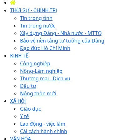
THỜI SỰ - CHÍNH TRỊ
Tin trong tỉnh
Tin trong nước
Xây dựng Đảng - Nhà nước - MTTQ
Bảo vệ nền tảng tư tưởng của Đảng
Đạo đức Hồ Chí Minh
KINH TẾ
Công nghiệp
Nông-Lâm nghiệp
Thương mại - Dịch vụ
Đầu tư
Nông thôn mới
XÃ HỘI
Giáo dục
Y tế
Lao động - việc làm
Cải cách hành chính
VĂN HÓA