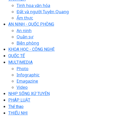
Tinh hoa văn hóa
Đất và người Tuyên Quang
Ẩm thực
AN NINH - QUỐC PHÒNG
An ninh
Quân sự
Biên phòng
KHOA HỌC - CÔNG NGHỆ
QUỐC TẾ
MULTIMEDIA
Photo
Infographic
Emagazine
Video
NHỊP SỐNG XỨ TUYÊN
PHÁP LUẬT
Thể thao
THIẾU NHI