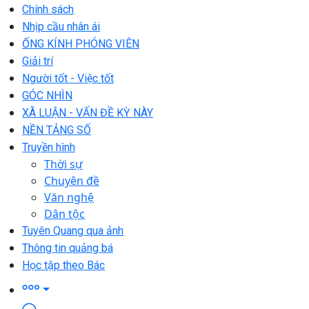
Chính sách
Nhịp cầu nhân ái
ỐNG KÍNH PHÓNG VIÊN
Giải trí
Người tốt - Việc tốt
GÓC NHÌN
XÃ LUẬN - VẤN ĐỀ KỲ NÀY
NỀN TẢNG SỐ
Truyền hình
Thời sự
Chuyên đề
Văn nghệ
Dân tộc
Tuyên Quang qua ảnh
Thông tin quảng bá
Học tập theo Bác