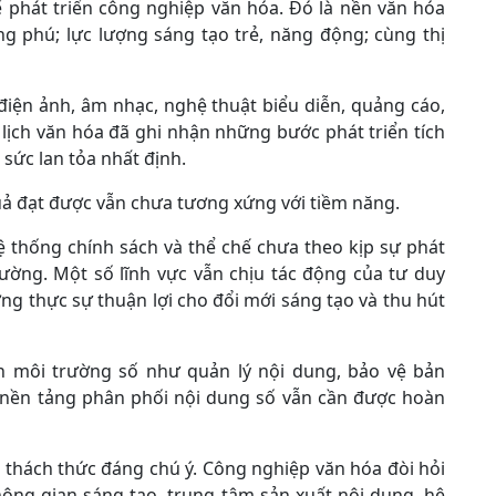
ể phát triển công nghiệp văn hóa. Đó là nền văn hóa
ng phú; lực lượng sáng tạo trẻ, năng động; cùng thị
iện ảnh, âm nhạc, nghệ thuật biểu diễn, quảng cáo,
u lịch văn hóa đã ghi nhận những bước phát triển tích
 sức lan tỏa nhất định.
quả đạt được vẫn chưa tương xứng với tiềm năng.
ệ thống chính sách và thể chế chưa theo kịp sự phát
ường. Một số lĩnh vực vẫn chịu tác động của tư duy
ng thực sự thuận lợi cho đổi mới sáng tạo và thu hút
ên môi trường số như quản lý nội dung, bảo vệ bản
ác nền tảng phân phối nội dung số vẫn cần được hoàn
 thách thức đáng chú ý. Công nghiệp văn hóa đòi hỏi
hông gian sáng tạo, trung tâm sản xuất nội dung, hệ