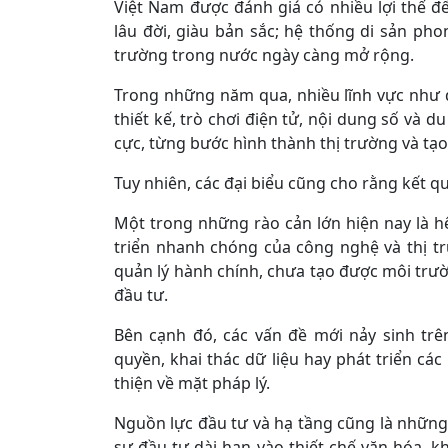
Việt Nam được đánh giá có nhiều lợi thế đ
lâu đời, giàu bản sắc; hệ thống di sản pho
trường trong nước ngày càng mở rộng.
Trong những năm qua, nhiều lĩnh vực như đ
thiết kế, trò chơi điện tử, nội dung số và d
cực, từng bước hình thành thị trường và tạo
Tuy nhiên, các đại biểu cũng cho rằng kết 
Một trong những rào cản lớn hiện nay là h
triển nhanh chóng của công nghệ và thị tr
quản lý hành chính, chưa tạo được môi trườ
đầu tư.
Bên cạnh đó, các vấn đề mới nảy sinh tr
quyền, khai thác dữ liệu hay phát triển c
thiện về mặt pháp lý.
Nguồn lực đầu tư và hạ tầng cũng là những
sự đầu tư dài hạn vào thiết chế văn hóa, k