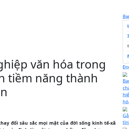
Bạ
t
ghiệp văn hóa trong
Đọc
ến tiềm năng thành
Ba
ển
ch
hi
hó
Gắ
tì
hay đổi sâu sắc mọi mặt của đời sống kinh tế-xã