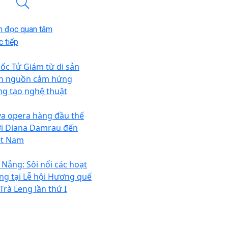
n đọc quan tâm
 tiếp
ốc Tử Giám từ di sản
n nguồn cảm hứng
ng tạo nghệ thuật
va opera hàng đầu thế
ới Diana Damrau đến
ệt Nam
 Nẵng: Sôi nổi các hoạt
ng tại Lễ hội Hương quế
Trà Leng lần thứ I