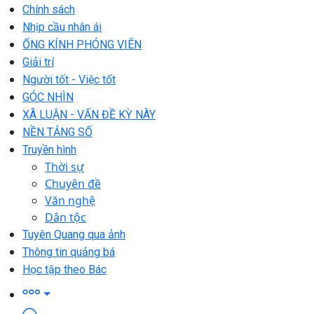
Chính sách
Nhịp cầu nhân ái
ỐNG KÍNH PHÓNG VIÊN
Giải trí
Người tốt - Việc tốt
GÓC NHÌN
XÃ LUẬN - VẤN ĐỀ KỲ NÀY
NỀN TẢNG SỐ
Truyền hình
Thời sự
Chuyên đề
Văn nghệ
Dân tộc
Tuyên Quang qua ảnh
Thông tin quảng bá
Học tập theo Bác