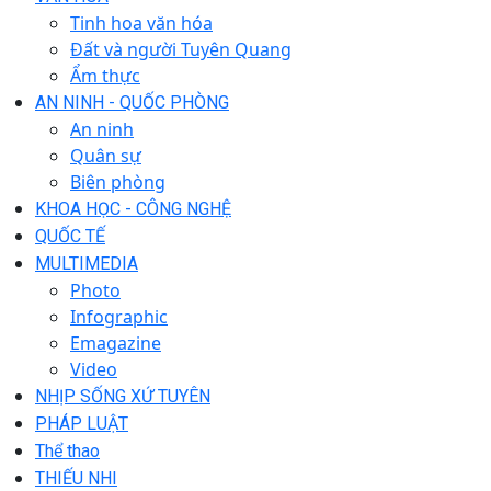
Tinh hoa văn hóa
Đất và người Tuyên Quang
Ẩm thực
AN NINH - QUỐC PHÒNG
An ninh
Quân sự
Biên phòng
KHOA HỌC - CÔNG NGHỆ
QUỐC TẾ
MULTIMEDIA
Photo
Infographic
Emagazine
Video
NHỊP SỐNG XỨ TUYÊN
PHÁP LUẬT
Thể thao
THIẾU NHI