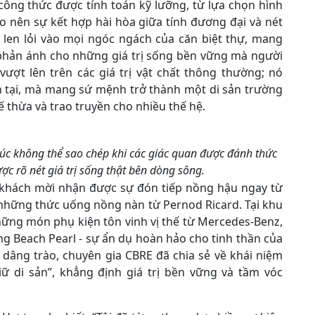
công thức được tính toán kỹ lưỡng, từ lựa chọn hình
ạo nên sự kết hợp hài hòa giữa tính đương đại và nét
len lỏi vào mọi ngóc ngách của căn biệt thự, mang
 phản ánh cho những giá trị sống bền vững mà người
ượt lên trên các giá trị vật chất thông thường; nó
n tại, mà mang sứ mệnh trở thành một di sản trường
ế thừa và trao truyền cho nhiều thế hệ.
úc không thể sao chép khi các giác quan được đánh thức
c rõ nét giá trị sống thật bên dòng sông.
i khách mời nhận được sự đón tiếp nồng hậu ngay từ
 những thức uống nồng nàn từ Pernod Ricard. Tại khu
hững món phụ kiện tôn vinh vị thế từ Mercedes-Benz,
ong Beach Pearl - sự ẩn dụ hoàn hảo cho tinh thần của
dâng trào, chuyên gia CBRE đã chia sẻ về khái niệm
iữ di sản”, khẳng định giá trị bền vững và tầm vóc