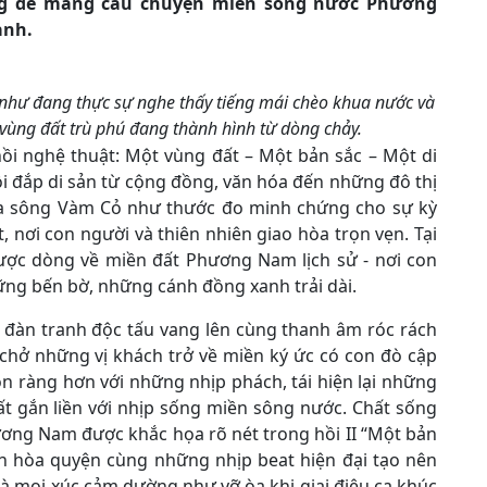
ng để mang câu chuyện miền sông nước Phương
ành.
như đang thực sự nghe thấy tiếng mái chèo khua nước và
vùng đất trù phú đang thành hình từ dòng chảy.
i nghệ thuật: Một vùng đất – Một bản sắc – Một di
ồi đắp di sản từ cộng đồng, văn hóa đến những đô thị
ủa sông Vàm Cỏ như thước đo minh chứng cho sự kỳ
 nơi con người và thiên nhiên giao hòa trọn vẹn. Tại
gược dòng về miền đất Phương Nam lịch sử - nơi con
ng bến bờ, những cánh đồng xanh trải dài.
 đàn tranh độc tấu vang lên cùng thanh âm róc rách
chở những vị khách trở về miền ký ức có con đò cập
n ràng hơn với những nhịp phách, tái hiện lại những
ất gắn liền với nhịp sống miền sông nước. Chất sống
ương Nam được khắc họa rõ nét trong hồi II “Một bản
ên hòa quyện cùng những nhịp beat hiện đại tạo nên
à mọi xúc cảm dường như vỡ òa khi giai điệu ca khúc