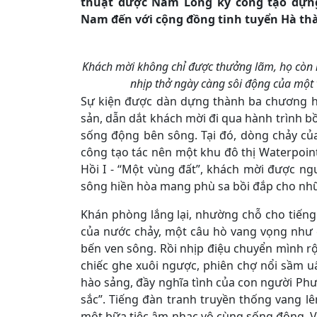
thuật được Nam Long kỳ công tạo dự
Nam đến với cộng đồng tinh tuyển Hà th
Khách mời không chỉ được thưởng lãm, họ còn 
nhịp thở ngày càng sôi động của một 
Sự kiện được dàn dựng thành ba chương hồ
sản, dẫn dắt khách mời đi qua hành trình b
sống động bên sông. Tại đó, dòng chảy c
công tạo tác nên một khu đô thị Waterpoint,
Hồi I - “Một vùng đất”, khách mời được n
sông hiền hòa mang phù sa bồi đắp cho nhữ
Khán phòng lắng lại, nhường chỗ cho tiếng
của nước chảy, một câu hò vang vọng như 
bến ven sông. Rồi nhịp điệu chuyển mình rộ
chiếc ghe xuôi ngược, phiên chợ nổi sầm u
hào sảng, đầy nghĩa tình của con người Ph
sắc”. Tiếng đàn tranh truyền thống vang l
một bữa tiệc âm nhạc vô cùng sống động. V