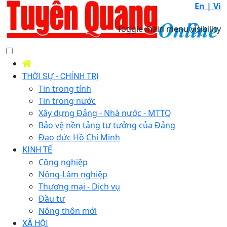
En |
Vi
Toggle main menu visibility
THỜI SỰ - CHÍNH TRỊ
Tin trong tỉnh
Tin trong nước
Xây dựng Đảng - Nhà nước - MTTQ
Bảo vệ nền tảng tư tưởng của Đảng
Đạo đức Hồ Chí Minh
KINH TẾ
Công nghiệp
Nông-Lâm nghiệp
Thương mại - Dịch vụ
Đầu tư
Nông thôn mới
XÃ HỘI