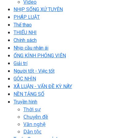
Video
NHỊP SỐNG XỨ TUYÊN
PHÁP LUẬT
Thể thao
THIẾU NHI
Chính sách
Nhịp cầu nhân ái
ỐNG KÍNH PHÓNG VIÊN
Giải trí
Người tốt - Việc tốt
GÓC NHÌN
XÃ LUẬN - VẤN ĐỀ KỲ NÀY
NỀN TẢNG SỐ
Truyền hình
Thời sự
Chuyên đề
Văn nghệ
Dân tộc