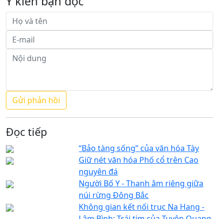
Ý kiến bạn đọc
Đọc tiếp
“Bảo tàng sống” của văn hóa Tày
Giữ nét văn hóa Phố cổ trên Cao
nguyên đá
Người Bố Y - Thanh âm riêng giữa
núi rừng Đông Bắc
Không gian kết nối trục Na Hang -
Lâm Bình: Trái tim của Tuyên Quang