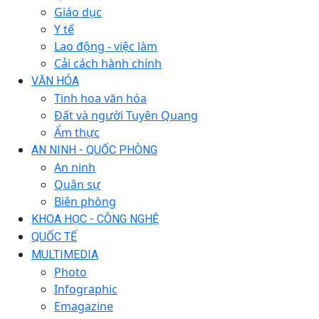
Giáo dục
Y tế
Lao động - việc làm
Cải cách hành chính
VĂN HÓA
Tinh hoa văn hóa
Đất và người Tuyên Quang
Ẩm thực
AN NINH - QUỐC PHÒNG
An ninh
Quân sự
Biên phòng
KHOA HỌC - CÔNG NGHỆ
QUỐC TẾ
MULTIMEDIA
Photo
Infographic
Emagazine