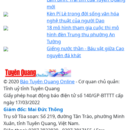
mới
Kèn Pí Lè trong đời sống văn hóa
nghệ thuật của người Dao
18 mô hình tham gia cuộc thi mô
hình đèn Trung thu phường An
Tường
Giếng nước thần - Báu vật giữa Cao
nguyên đá khát
© 2020
Báo Tuyên Quang Online
- Cơ quan chủ quản:
Tỉnh uỷ tỉnh Tuyên Quang
Giấy phép hoạt động báo điện tử số 140/GP-BTTTT cấp
ngày 17/03/2022
Giám đốc: Mai Đức Thông
Trụ sở Tòa soạn: Số 219, đường Tân Trào, phường Minh
Xuân, tỉnh Tuyên Quang, Việt Nam.