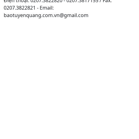
Điện thoại: 0207.3822820 - 0207.3817155 / Fax:
0207.3822821 - Email:
baotuyenquang.com.vn@gmail.com