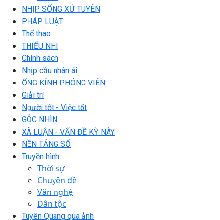
NHỊP SỐNG XỨ TUYÊN
PHÁP LUẬT
Thể thao
THIẾU NHI
Chính sách
Nhịp cầu nhân ái
ỐNG KÍNH PHÓNG VIÊN
Giải trí
Người tốt - Việc tốt
GÓC NHÌN
XÃ LUẬN - VẤN ĐỀ KỲ NÀY
NỀN TẢNG SỐ
Truyền hình
Thời sự
Chuyên đề
Văn nghệ
Dân tộc
Tuyên Quang qua ảnh