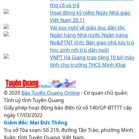
thơ cô và trẻ
Hoạt động kỷ niệm Ngày Nhà giáo
Việt Nam 20.11
Vài suy nghĩ về giáo dục dân tộc
Ngân hàng Nhà nước-Ngân hàng
No&PTNT tỉnh: Bàn giao nhà lưu trú
học sinh nội trú dân nuôi
VNPT Hà Giang trao tặng 10 bộ máy
tính cho trường THCS Minh Khai
© 2020
Báo Tuyên Quang Online
- Cơ quan chủ quản:
Tỉnh uỷ tỉnh Tuyên Quang
Giấy phép hoạt động báo điện tử số 140/GP-BTTTT cấp
ngày 17/03/2022
Giám đốc: Mai Đức Thông
Trụ sở Tòa soạn: Số 219, đường Tân Trào, phường Minh
Xuân, tỉnh Tuyên Quang, Việt Nam.