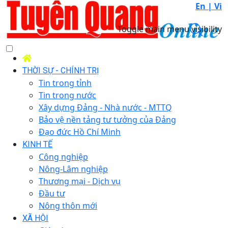
En |
Vi
Toggle main menu visibility
THỜI SỰ - CHÍNH TRỊ
Tin trong tỉnh
Tin trong nước
Xây dựng Đảng - Nhà nước - MTTQ
Bảo vệ nền tảng tư tưởng của Đảng
Đạo đức Hồ Chí Minh
KINH TẾ
Công nghiệp
Nông-Lâm nghiệp
Thương mại - Dịch vụ
Đầu tư
Nông thôn mới
XÃ HỘI