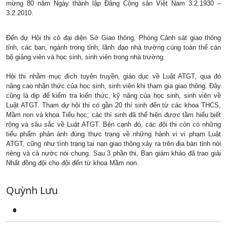
mừng 80 năm Ngày thành lập Đảng Cộng sản Việt Nam 3.2.1930 –
3.2.2010.
Đến dự Hội thi có đại diện Sở Giao thông, Phòng Cảnh sát giao thông
tỉnh, các ban, ngành trong tỉnh; lãnh đạo nhà trường cùng toàn thể cán
bộ giảng viên và học sinh, sinh viên trong nhà trường.
Hội thi nhằm mục đích tuyên truyền, giáo dục về Luật ATGT, qua đó
nâng cao nhận thức của học sinh, sinh viên khi tham gia giao thông. Đây
cũng là dịp để kiểm tra kiến thức, kỹ năng của học sinh, sinh viên về
Luật ATGT. Tham dự hội thi có gần 20 thí sinh đến từ các khoa THCS,
Mầm non và khoa Tiểu học; các thí sinh đã thể hiện được tầm hiểu biết
rộng và sâu sắc về Luật ATGT. Bên cạnh đó, các đội thi còn có những
tiểu phẩm phản ánh đúng thực trạng về những hành vi vi phạm Luật
ATGT, cũng như tình trạng tai nạn giao thông xảy ra trên địa bàn tỉnh nói
riêng và cả nước nói chung. Sau 3 phần thi, Ban giám khảo đã trao giải
Nhất đồng đội cho đội đến từ khoa Mầm non.
Quỳnh Lưu