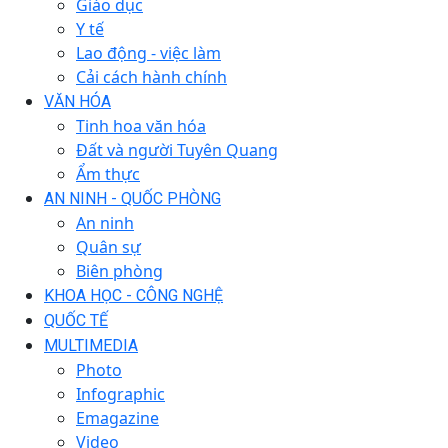
Giáo dục
Y tế
Lao động - việc làm
Cải cách hành chính
VĂN HÓA
Tinh hoa văn hóa
Đất và người Tuyên Quang
Ẩm thực
AN NINH - QUỐC PHÒNG
An ninh
Quân sự
Biên phòng
KHOA HỌC - CÔNG NGHỆ
QUỐC TẾ
MULTIMEDIA
Photo
Infographic
Emagazine
Video