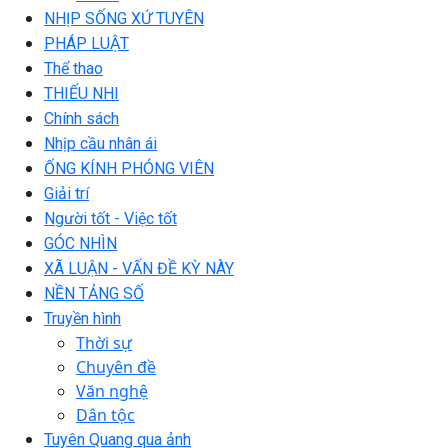
NHỊP SỐNG XỨ TUYÊN
PHÁP LUẬT
Thể thao
THIẾU NHI
Chính sách
Nhịp cầu nhân ái
ỐNG KÍNH PHÓNG VIÊN
Giải trí
Người tốt - Việc tốt
GÓC NHÌN
XÃ LUẬN - VẤN ĐỀ KỲ NÀY
NỀN TẢNG SỐ
Truyền hình
Thời sự
Chuyên đề
Văn nghệ
Dân tộc
Tuyên Quang qua ảnh