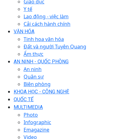
Giáo dục
Y tế
Lao động - việc làm
Cải cách hành chính
VĂN HÓA
Tinh hoa văn hóa
Đất và người Tuyên Quang
Ẩm thực
AN NINH - QUỐC PHÒNG
An ninh
Quân sự
Biên phòng
KHOA HỌC - CÔNG NGHỆ
QUỐC TẾ
MULTIMEDIA
Photo
Infographic
Emagazine
Video