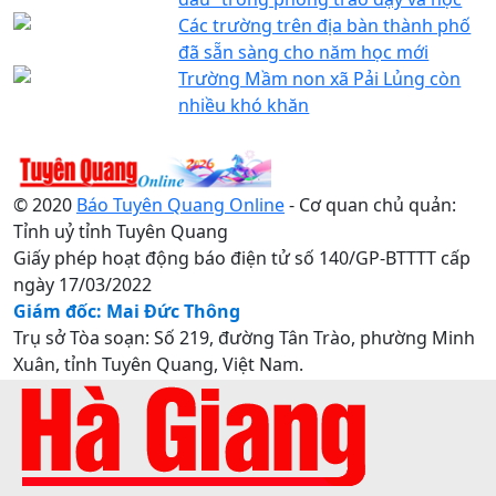
Các trường trên địa bàn thành phố
đã sẵn sàng cho năm học mới
Trường Mầm non xã Pải Lủng còn
nhiều khó khăn
© 2020
Báo Tuyên Quang Online
- Cơ quan chủ quản:
Tỉnh uỷ tỉnh Tuyên Quang
Giấy phép hoạt động báo điện tử số 140/GP-BTTTT cấp
ngày 17/03/2022
Giám đốc: Mai Đức Thông
Trụ sở Tòa soạn: Số 219, đường Tân Trào, phường Minh
Xuân, tỉnh Tuyên Quang, Việt Nam.
Điện thoại: 0207.3822820 - 0207.3817155 / Fax:
0207.3822821 - Email:
baotuyenquang.com.vn@gmail.com