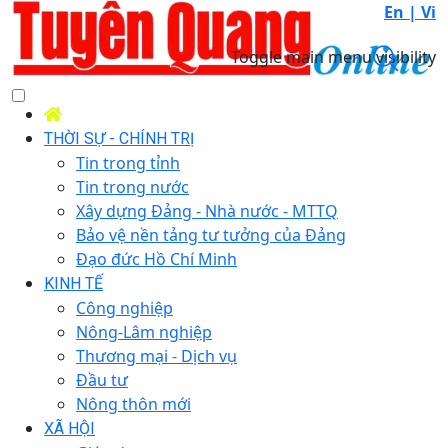
En |
Vi
Toggle main menu visibility
THỜI SỰ - CHÍNH TRỊ
Tin trong tỉnh
Tin trong nước
Xây dựng Đảng - Nhà nước - MTTQ
Bảo vệ nền tảng tư tưởng của Đảng
Đạo đức Hồ Chí Minh
KINH TẾ
Công nghiệp
Nông-Lâm nghiệp
Thương mại - Dịch vụ
Đầu tư
Nông thôn mới
XÃ HỘI