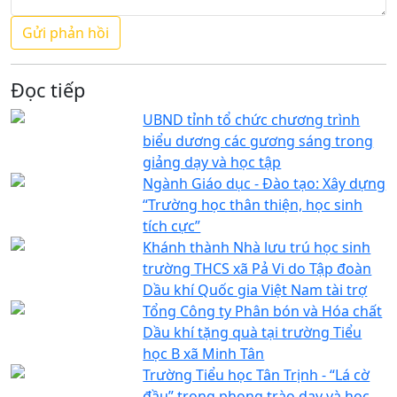
Đọc tiếp
UBND tỉnh tổ chức chương trình
biểu dương các gương sáng trong
giảng dạy và học tập
Ngành Giáo dục - Đào tạo: Xây dựng
“Trường học thân thiện, học sinh
tích cực”
Khánh thành Nhà lưu trú học sinh
trường THCS xã Pả Vi do Tập đoàn
Dầu khí Quốc gia Việt Nam tài trợ
Tổng Công ty Phân bón và Hóa chất
Dầu khí tặng quà tại trường Tiểu
học B xã Minh Tân
Trường Tiểu học Tân Trịnh - “Lá cờ
đầu” trong phong trào dạy và học