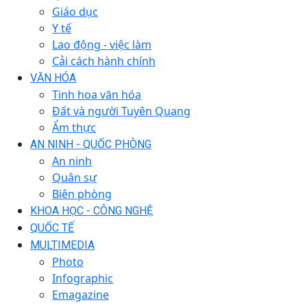
Giáo dục
Y tế
Lao động - việc làm
Cải cách hành chính
VĂN HÓA
Tinh hoa văn hóa
Đất và người Tuyên Quang
Ẩm thực
AN NINH - QUỐC PHÒNG
An ninh
Quân sự
Biên phòng
KHOA HỌC - CÔNG NGHỆ
QUỐC TẾ
MULTIMEDIA
Photo
Infographic
Emagazine