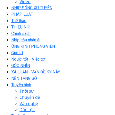
Video
NHỊP SỐNG XỨ TUYÊN
PHÁP LUẬT
Thể thao
THIẾU NHI
Chính sách
Nhịp cầu nhân ái
ỐNG KÍNH PHÓNG VIÊN
Giải trí
Người tốt - Việc tốt
GÓC NHÌN
XÃ LUẬN - VẤN ĐỀ KỲ NÀY
NỀN TẢNG SỐ
Truyền hình
Thời sự
Chuyên đề
Văn nghệ
Dân tộc