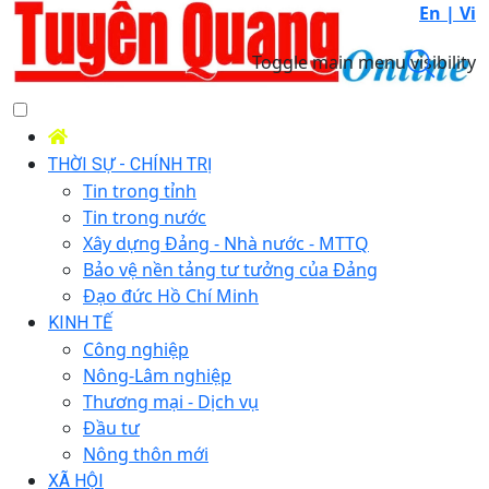
En |
Vi
Toggle main menu visibility
THỜI SỰ - CHÍNH TRỊ
Tin trong tỉnh
Tin trong nước
Xây dựng Đảng - Nhà nước - MTTQ
Bảo vệ nền tảng tư tưởng của Đảng
Đạo đức Hồ Chí Minh
KINH TẾ
Công nghiệp
Nông-Lâm nghiệp
Thương mại - Dịch vụ
Đầu tư
Nông thôn mới
XÃ HỘI