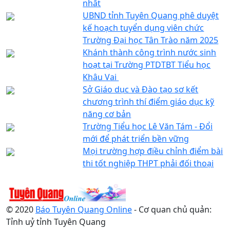
nhất
UBND tỉnh Tuyên Quang phê duyệt
kế hoạch tuyển dụng viên chức
Trường Đại học Tân Trào năm 2025
Khánh thành công trình nước sinh
hoạt tại Trường PTDTBT Tiểu học
Khâu Vai
Sở Giáo dục và Đào tạo sơ kết
chương trình thí điểm giáo dục kỹ
năng cơ bản
Trường Tiểu học Lê Văn Tám - Đổi
mới để phát triển bền vững
Mọi trường hợp điều chỉnh điểm bài
thi tốt nghiệp THPT phải đối thoại
© 2020
Báo Tuyên Quang Online
- Cơ quan chủ quản:
Tỉnh uỷ tỉnh Tuyên Quang