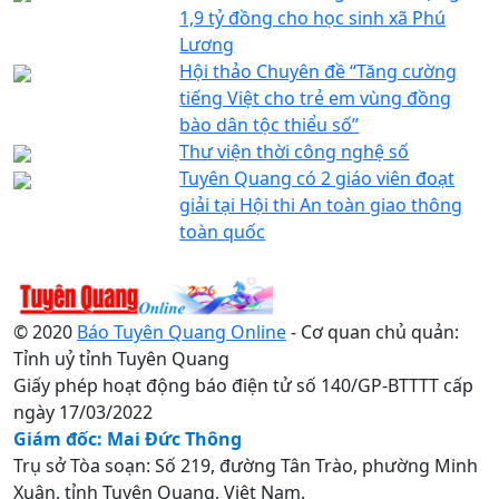
1,9 tỷ đồng cho học sinh xã Phú
Lương
Hội thảo Chuyên đề “Tăng cường
tiếng Việt cho trẻ em vùng đồng
bào dân tộc thiểu số”
Thư viện thời công nghệ số
Tuyên Quang có 2 giáo viên đoạt
giải tại Hội thi An toàn giao thông
toàn quốc
© 2020
Báo Tuyên Quang Online
- Cơ quan chủ quản:
Tỉnh uỷ tỉnh Tuyên Quang
Giấy phép hoạt động báo điện tử số 140/GP-BTTTT cấp
ngày 17/03/2022
Giám đốc: Mai Đức Thông
Trụ sở Tòa soạn: Số 219, đường Tân Trào, phường Minh
Xuân, tỉnh Tuyên Quang, Việt Nam.