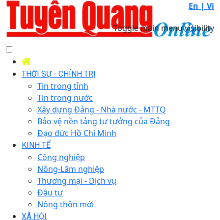
En |
Vi
Toggle main menu visibility
THỜI SỰ - CHÍNH TRỊ
Tin trong tỉnh
Tin trong nước
Xây dựng Đảng - Nhà nước - MTTQ
Bảo vệ nền tảng tư tưởng của Đảng
Đạo đức Hồ Chí Minh
KINH TẾ
Công nghiệp
Nông-Lâm nghiệp
Thương mại - Dịch vụ
Đầu tư
Nông thôn mới
XÃ HỘI