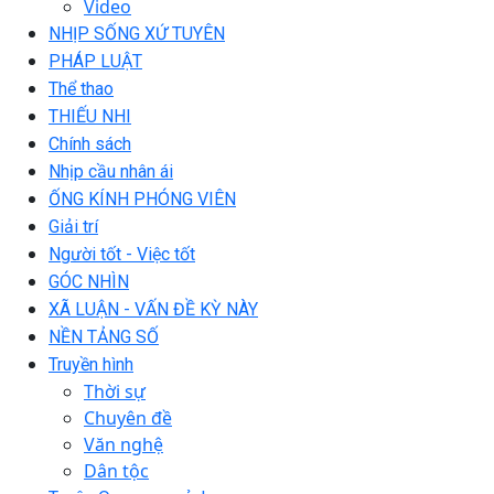
Video
NHỊP SỐNG XỨ TUYÊN
PHÁP LUẬT
Thể thao
THIẾU NHI
Chính sách
Nhịp cầu nhân ái
ỐNG KÍNH PHÓNG VIÊN
Giải trí
Người tốt - Việc tốt
GÓC NHÌN
XÃ LUẬN - VẤN ĐỀ KỲ NÀY
NỀN TẢNG SỐ
Truyền hình
Thời sự
Chuyên đề
Văn nghệ
Dân tộc