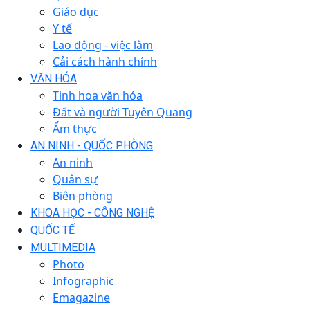
Giáo dục
Y tế
Lao động - việc làm
Cải cách hành chính
VĂN HÓA
Tinh hoa văn hóa
Đất và người Tuyên Quang
Ẩm thực
AN NINH - QUỐC PHÒNG
An ninh
Quân sự
Biên phòng
KHOA HỌC - CÔNG NGHỆ
QUỐC TẾ
MULTIMEDIA
Photo
Infographic
Emagazine