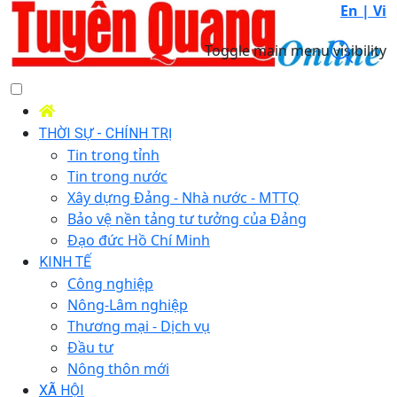
En |
Vi
Toggle main menu visibility
THỜI SỰ - CHÍNH TRỊ
Tin trong tỉnh
Tin trong nước
Xây dựng Đảng - Nhà nước - MTTQ
Bảo vệ nền tảng tư tưởng của Đảng
Đạo đức Hồ Chí Minh
KINH TẾ
Công nghiệp
Nông-Lâm nghiệp
Thương mại - Dịch vụ
Đầu tư
Nông thôn mới
XÃ HỘI