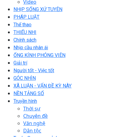
Video
NHỊP SỐNG XỨ TUYÊN
PHÁP LUẬT
Thể thao
THIẾU NHI
Chính sách
Nhịp cầu nhân ái
ỐNG KÍNH PHÓNG VIÊN
Giải trí
Người tốt - Việc tốt
GÓC NHÌN
XÃ LUẬN - VẤN ĐỀ KỲ NÀY
NỀN TẢNG SỐ
Truyền hình
Thời sự
Chuyên đề
Văn nghệ
Dân tộc