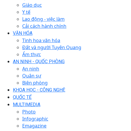
Giáo dục
Y tế
Lao động - việc làm
Cải cách hành chính
VĂN HÓA
Tinh hoa văn hóa
Đất và người Tuyên Quang
Ẩm thực
AN NINH - QUỐC PHÒNG
An ninh
Quân sự
Biên phòng
KHOA HỌC - CÔNG NGHỆ
QUỐC TẾ
MULTIMEDIA
Photo
Infographic
Emagazine