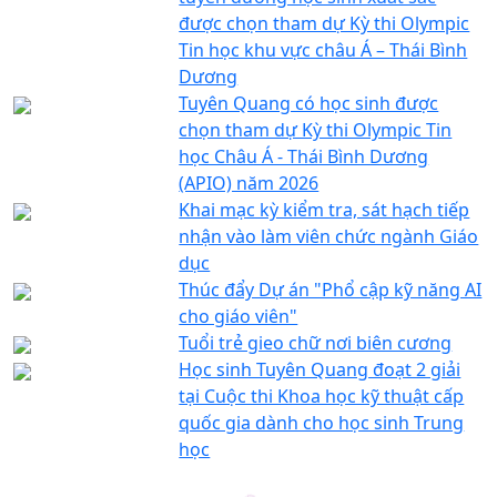
được chọn tham dự Kỳ thi Olympic
Tin học khu vực châu Á – Thái Bình
Dương
Tuyên Quang có học sinh được
chọn tham dự Kỳ thi Olympic Tin
học Châu Á - Thái Bình Dương
(APIO) năm 2026
Khai mạc kỳ kiểm tra, sát hạch tiếp
nhận vào làm viên chức ngành Giáo
dục
Thúc đẩy Dự án "Phổ cập kỹ năng AI
cho giáo viên"
Tuổi trẻ gieo chữ nơi biên cương
Học sinh Tuyên Quang đoạt 2 giải
tại Cuộc thi Khoa học kỹ thuật cấp
quốc gia dành cho học sinh Trung
học