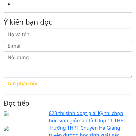
Ý kiến bạn đọc
Đọc tiếp
823 thí sinh đoạt giải Kỳ thi chọn
học sinh giỏi cấp tỉnh lớp 11 THPT
Trường THPT Chuyên Hà Giang
tuyên dương học sinh xuất sắc