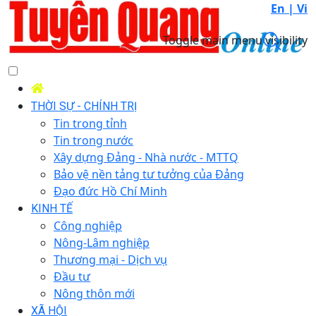
En |
Vi
Toggle main menu visibility
THỜI SỰ - CHÍNH TRỊ
Tin trong tỉnh
Tin trong nước
Xây dựng Đảng - Nhà nước - MTTQ
Bảo vệ nền tảng tư tưởng của Đảng
Đạo đức Hồ Chí Minh
KINH TẾ
Công nghiệp
Nông-Lâm nghiệp
Thương mại - Dịch vụ
Đầu tư
Nông thôn mới
XÃ HỘI