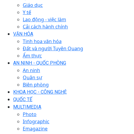
Giáo dục
Y tế
Lao động - việc làm
Cải cách hành chính
VĂN HÓA
Tinh hoa văn hóa
Đất và người Tuyên Quang
Ẩm thực
AN NINH - QUỐC PHÒNG
An ninh
Quân sự
Biên phòng
KHOA HỌC - CÔNG NGHỆ
QUỐC TẾ
MULTIMEDIA
Photo
Infographic
Emagazine