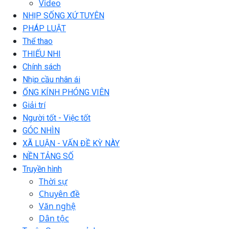
Video
NHỊP SỐNG XỨ TUYÊN
PHÁP LUẬT
Thể thao
THIẾU NHI
Chính sách
Nhịp cầu nhân ái
ỐNG KÍNH PHÓNG VIÊN
Giải trí
Người tốt - Việc tốt
GÓC NHÌN
XÃ LUẬN - VẤN ĐỀ KỲ NÀY
NỀN TẢNG SỐ
Truyền hình
Thời sự
Chuyên đề
Văn nghệ
Dân tộc