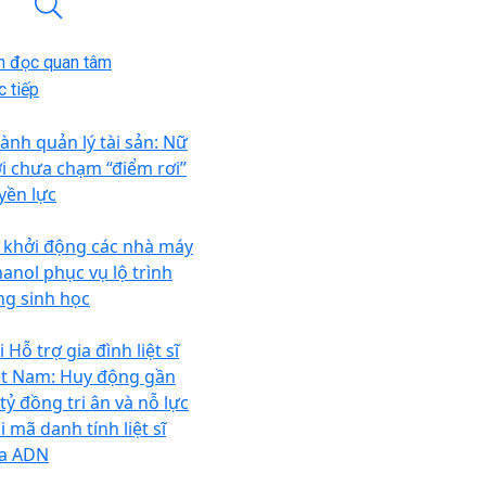
n đọc quan tâm
 tiếp
ành quản lý tài sản: Nữ
ới chưa chạm “điểm rơi”
yền lực
i khởi động các nhà máy
hanol phục vụ lộ trình
ng sinh học
 Hỗ trợ gia đình liệt sĩ
ệt Nam: Huy động gần
tỷ đồng tri ân và nỗ lực
i mã danh tính liệt sĩ
a ADN