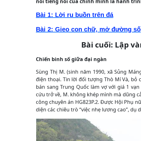
nói tiếng nói của chính mình là hành trìn
Bài 1: Lời ru buồn trên đá
Bài 2:
Gieo con chữ, mở đường số
Bài cuối: Lập v
Chiến binh số giữa đại ngàn
Sùng Thị M. (sinh năm 1990, xã Sủng Mán
điện thoại. Tin lời đối tượng Thò Mí Và, bỏ
bán sang Trung Quốc làm vợ với giá 1 vạn
cứu trở về, M. không khép mình mà dũng cả
công chuyên án HG823P.2. Được Hội Phụ nữ
diện các chiêu trò “việc nhẹ lương cao”, dụ