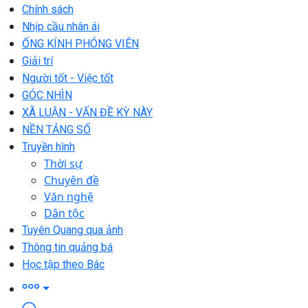
Chính sách
Nhịp cầu nhân ái
ỐNG KÍNH PHÓNG VIÊN
Giải trí
Người tốt - Việc tốt
GÓC NHÌN
XÃ LUẬN - VẤN ĐỀ KỲ NÀY
NỀN TẢNG SỐ
Truyền hình
Thời sự
Chuyên đề
Văn nghệ
Dân tộc
Tuyên Quang qua ảnh
Thông tin quảng bá
Học tập theo Bác