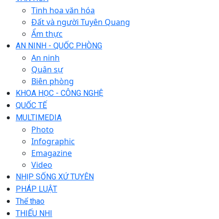
Tinh hoa văn hóa
Đất và người Tuyên Quang
Ẩm thực
AN NINH - QUỐC PHÒNG
An ninh
Quân sự
Biên phòng
KHOA HỌC - CÔNG NGHỆ
QUỐC TẾ
MULTIMEDIA
Photo
Infographic
Emagazine
Video
NHỊP SỐNG XỨ TUYÊN
PHÁP LUẬT
Thể thao
THIẾU NHI