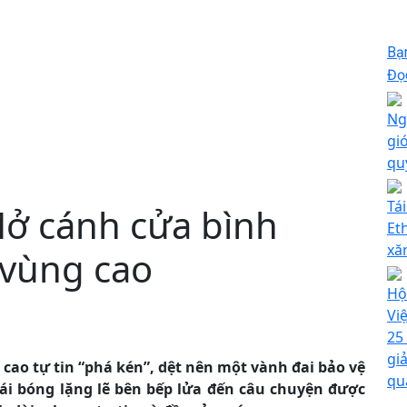
Bạ
Đọc
Ng
gi
qu
Tá
Mở cánh cửa bình
Et
xă
 vùng cao
Hội
Vi
25 
giả
cao tự tin “phá kén”, dệt nên một vành đai bảo vệ
qu
ái bóng lặng lẽ bên bếp lửa đến câu chuyện được