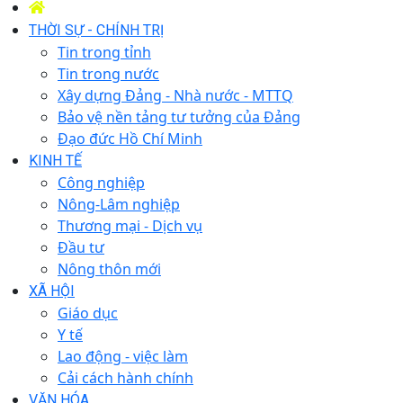
THỜI SỰ - CHÍNH TRỊ
Tin trong tỉnh
Tin trong nước
Xây dựng Đảng - Nhà nước - MTTQ
Bảo vệ nền tảng tư tưởng của Đảng
Đạo đức Hồ Chí Minh
KINH TẾ
Công nghiệp
Nông-Lâm nghiệp
Thương mại - Dịch vụ
Đầu tư
Nông thôn mới
XÃ HỘI
Giáo dục
Y tế
Lao động - việc làm
Cải cách hành chính
VĂN HÓA