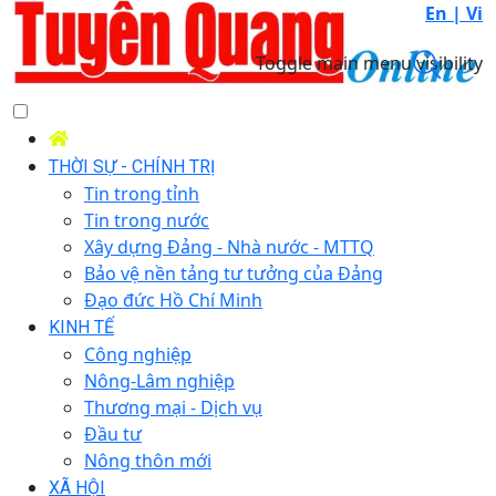
En |
Vi
Toggle main menu visibility
THỜI SỰ - CHÍNH TRỊ
Tin trong tỉnh
Tin trong nước
Xây dựng Đảng - Nhà nước - MTTQ
Bảo vệ nền tảng tư tưởng của Đảng
Đạo đức Hồ Chí Minh
KINH TẾ
Công nghiệp
Nông-Lâm nghiệp
Thương mại - Dịch vụ
Đầu tư
Nông thôn mới
XÃ HỘI