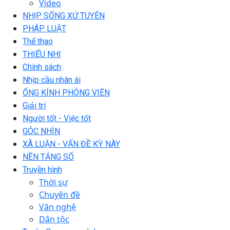
Video
NHỊP SỐNG XỨ TUYÊN
PHÁP LUẬT
Thể thao
THIẾU NHI
Chính sách
Nhịp cầu nhân ái
ỐNG KÍNH PHÓNG VIÊN
Giải trí
Người tốt - Việc tốt
GÓC NHÌN
XÃ LUẬN - VẤN ĐỀ KỲ NÀY
NỀN TẢNG SỐ
Truyền hình
Thời sự
Chuyên đề
Văn nghệ
Dân tộc