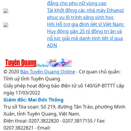
đẳng cho phụ nữ vùng cao
Tái khởi động các nhà máy Ethanol
phục vụ lộ trình xăng sinh học
Hội Hỗ trợ gia đình liệt sĩ Việt Nam:
Huy động gần 25 tỷ đồng tri ân và
nỗ lực giải mã danh tính liệt sĩ qua
ADN
© 2020
Báo Tuyên Quang Online
- Cơ quan chủ quản:
Tỉnh uỷ tỉnh Tuyên Quang
Giấy phép hoạt động báo điện tử số 140/GP-BTTTT cấp
ngày 17/03/2022
Giám đốc: Mai Đức Thông
Trụ sở Tòa soạn: Số 219, đường Tân Trào, phường Minh
Xuân, tỉnh Tuyên Quang, Việt Nam.
Điện thoại: 0207.3822820 - 0207.3817155 / Fax:
0207.3822821 - Email: