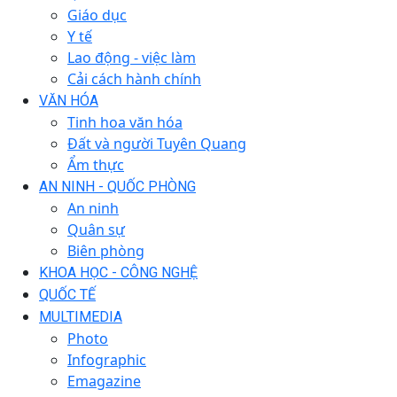
Giáo dục
Y tế
Lao động - việc làm
Cải cách hành chính
VĂN HÓA
Tinh hoa văn hóa
Đất và người Tuyên Quang
Ẩm thực
AN NINH - QUỐC PHÒNG
An ninh
Quân sự
Biên phòng
KHOA HỌC - CÔNG NGHỆ
QUỐC TẾ
MULTIMEDIA
Photo
Infographic
Emagazine