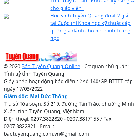
Thúc đẩy Dự án "Phổ cập kỹ năng AI
cho giáo viên"
Học sinh Tuyên Quang đoạt 2 giải
tại Cuộc thi Khoa học kỹ thuật cấp
quốc gia dành cho học sinh Trung
học
© 2020
Báo Tuyên Quang Online
- Cơ quan chủ quản:
Tỉnh uỷ tỉnh Tuyên Quang
Giấy phép hoạt động báo điện tử số 140/GP-BTTTT cấp
ngày 17/03/2022
Giám đốc: Mai Đức Thông
Trụ sở Tòa soạn: Số 219, đường Tân Trào, phường Minh
Xuân, tỉnh Tuyên Quang, Việt Nam.
Điện thoại: 0207.3822820 - 0207.3817155 / Fax:
0207.3822821 - Email:
baotuyenquang.com.vn@gmail.com