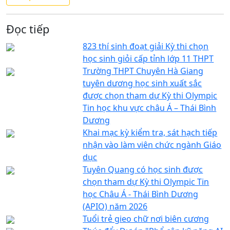
Đọc tiếp
823 thí sinh đoạt giải Kỳ thi chọn
học sinh giỏi cấp tỉnh lớp 11 THPT
Trường THPT Chuyên Hà Giang
tuyên dương học sinh xuất sắc
được chọn tham dự Kỳ thi Olympic
Tin học khu vực châu Á – Thái Bình
Dương
Khai mạc kỳ kiểm tra, sát hạch tiếp
nhận vào làm viên chức ngành Giáo
dục
Tuyên Quang có học sinh được
chọn tham dự Kỳ thi Olympic Tin
học Châu Á - Thái Bình Dương
(APIO) năm 2026
Tuổi trẻ gieo chữ nơi biên cương