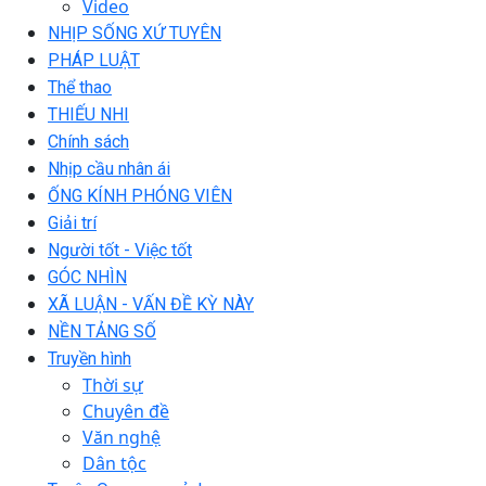
Video
NHỊP SỐNG XỨ TUYÊN
PHÁP LUẬT
Thể thao
THIẾU NHI
Chính sách
Nhịp cầu nhân ái
ỐNG KÍNH PHÓNG VIÊN
Giải trí
Người tốt - Việc tốt
GÓC NHÌN
XÃ LUẬN - VẤN ĐỀ KỲ NÀY
NỀN TẢNG SỐ
Truyền hình
Thời sự
Chuyên đề
Văn nghệ
Dân tộc