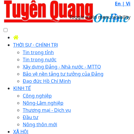
En |
Vi
Toggle main menu visibility
THỜI SỰ - CHÍNH TRỊ
Tin trong tỉnh
Tin trong nước
Xây dựng Đảng - Nhà nước - MTTQ
Bảo vệ nền tảng tư tưởng của Đảng
Đạo đức Hồ Chí Minh
KINH TẾ
Công nghiệp
Nông-Lâm nghiệp
Thương mại - Dịch vụ
Đầu tư
Nông thôn mới
XÃ HỘI