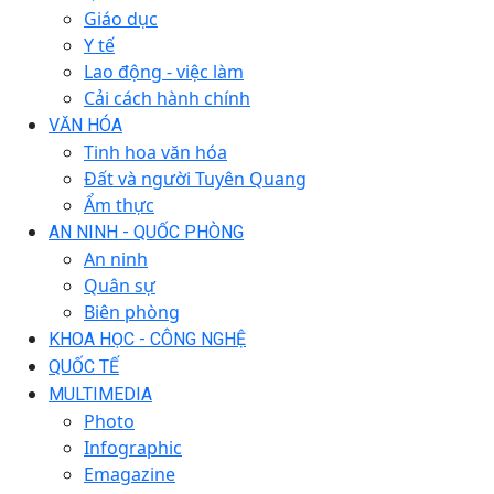
Giáo dục
Y tế
Lao động - việc làm
Cải cách hành chính
VĂN HÓA
Tinh hoa văn hóa
Đất và người Tuyên Quang
Ẩm thực
AN NINH - QUỐC PHÒNG
An ninh
Quân sự
Biên phòng
KHOA HỌC - CÔNG NGHỆ
QUỐC TẾ
MULTIMEDIA
Photo
Infographic
Emagazine