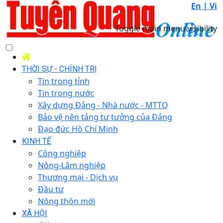
En |
Vi
Toggle main menu visibility
THỜI SỰ - CHÍNH TRỊ
Tin trong tỉnh
Tin trong nước
Xây dựng Đảng - Nhà nước - MTTQ
Bảo vệ nền tảng tư tưởng của Đảng
Đạo đức Hồ Chí Minh
KINH TẾ
Công nghiệp
Nông-Lâm nghiệp
Thương mại - Dịch vụ
Đầu tư
Nông thôn mới
XÃ HỘI