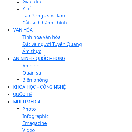
Giáo dục
Y tế
Lao động - việc làm
Cải cách hành chính
VĂN HÓA
Tinh hoa văn hóa
Đất và người Tuyên Quang
Ẩm thực
AN NINH - QUỐC PHÒNG
An ninh
Quân sự
Biên phòng
KHOA HỌC - CÔNG NGHỆ
QUỐC TẾ
MULTIMEDIA
Photo
Infographic
Emagazine
Video