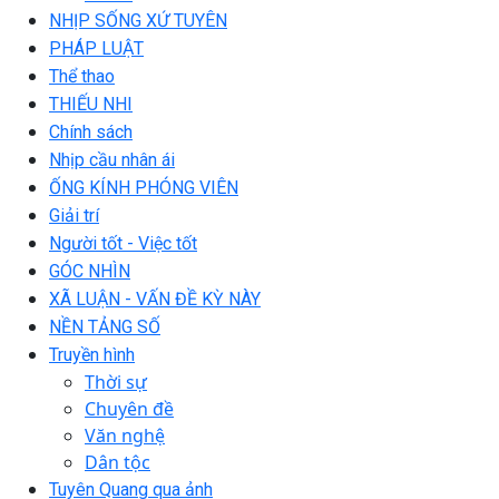
NHỊP SỐNG XỨ TUYÊN
PHÁP LUẬT
Thể thao
THIẾU NHI
Chính sách
Nhịp cầu nhân ái
ỐNG KÍNH PHÓNG VIÊN
Giải trí
Người tốt - Việc tốt
GÓC NHÌN
XÃ LUẬN - VẤN ĐỀ KỲ NÀY
NỀN TẢNG SỐ
Truyền hình
Thời sự
Chuyên đề
Văn nghệ
Dân tộc
Tuyên Quang qua ảnh