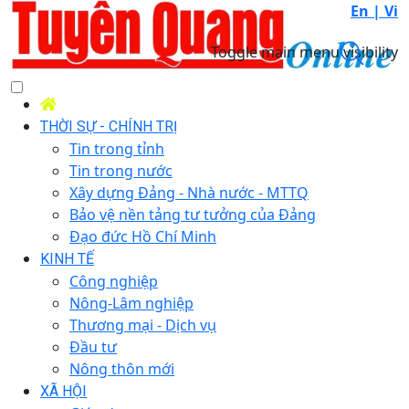
En |
Vi
Toggle main menu visibility
THỜI SỰ - CHÍNH TRỊ
Tin trong tỉnh
Tin trong nước
Xây dựng Đảng - Nhà nước - MTTQ
Bảo vệ nền tảng tư tưởng của Đảng
Đạo đức Hồ Chí Minh
KINH TẾ
Công nghiệp
Nông-Lâm nghiệp
Thương mại - Dịch vụ
Đầu tư
Nông thôn mới
XÃ HỘI