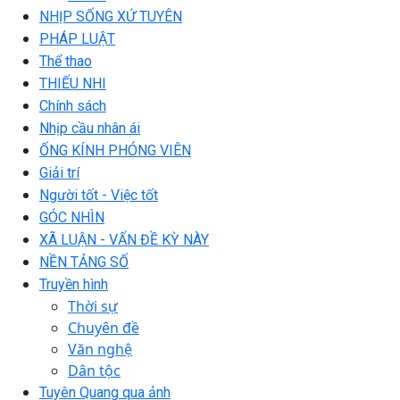
NHỊP SỐNG XỨ TUYÊN
PHÁP LUẬT
Thể thao
THIẾU NHI
Chính sách
Nhịp cầu nhân ái
ỐNG KÍNH PHÓNG VIÊN
Giải trí
Người tốt - Việc tốt
GÓC NHÌN
XÃ LUẬN - VẤN ĐỀ KỲ NÀY
NỀN TẢNG SỐ
Truyền hình
Thời sự
Chuyên đề
Văn nghệ
Dân tộc
Tuyên Quang qua ảnh