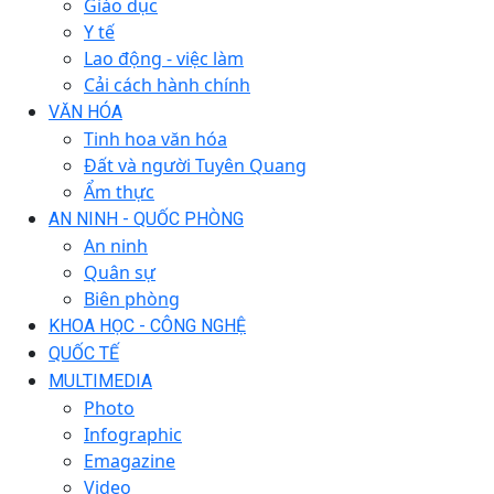
Giáo dục
Y tế
Lao động - việc làm
Cải cách hành chính
VĂN HÓA
Tinh hoa văn hóa
Đất và người Tuyên Quang
Ẩm thực
AN NINH - QUỐC PHÒNG
An ninh
Quân sự
Biên phòng
KHOA HỌC - CÔNG NGHỆ
QUỐC TẾ
MULTIMEDIA
Photo
Infographic
Emagazine
Video