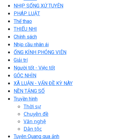
NHỊP SỐNG XỨ TUYÊN
PHÁP LUẬT
Thể thao
THIẾU NHI
Chính sách
Nhịp cầu nhân ái
ỐNG KÍNH PHÓNG VIÊN
Giải trí
Người tốt - Việc tốt
GÓC NHÌN
XÃ LUẬN - VẤN ĐỀ KỲ NÀY
NỀN TẢNG SỐ
Truyền hình
Thời sự
Chuyên đề
Văn nghệ
Dân tộc
Tuyên Quang qua ảnh