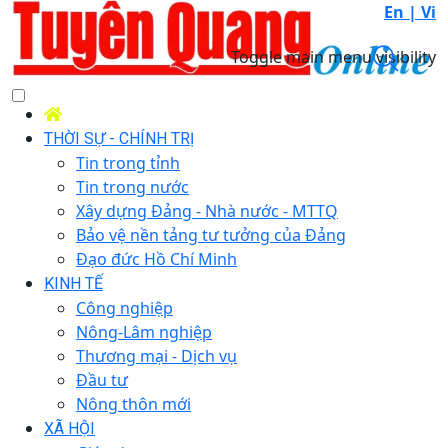
En |
Vi
Toggle main menu visibility
THỜI SỰ - CHÍNH TRỊ
Tin trong tỉnh
Tin trong nước
Xây dựng Đảng - Nhà nước - MTTQ
Bảo vệ nền tảng tư tưởng của Đảng
Đạo đức Hồ Chí Minh
KINH TẾ
Công nghiệp
Nông-Lâm nghiệp
Thương mại - Dịch vụ
Đầu tư
Nông thôn mới
XÃ HỘI