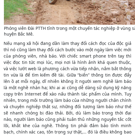
Phóng viên Đài PTTH tỉnh trong một chuyến tác nghiệp ở vùng s
huyện Bắc Mê.
Nếu mạng xã hội đang dần làm thay đổi cách đọc của độc giả
thì nó cũng làm thay đổi cách bước vào một ngày làm việc mới
của phóng viên, nhà báo. Với chiếc smart phone trên tay thì
việc đọc tin tức mọi lúc, mọi nơi là hình ảnh khá quen thuộc,
và việc lướt web là phương cách vừa tiếp nhận, nắm bắt thông
tin vừa là để tìm kiếm đề tài. Giữa “biển” thông tin được đẩy
lên ồ ạt mỗi ngày, dĩ nhiên không ít người xem nghề làm báo
là một nghề nhàn ha; khi ai ai cũng dễ dàng sử dụng kỹ năng
copy trên Internet để xào nấu thành tác phẩm của mình. Tuy
nhiên, trong môi trường làm báo của những người chân chính
và chuyên nghiệp thật sự, những đối tượng làm báo như thế
sẽ nhanh chóng bị đào thải. Bởi, dù làm báo trong thời đại
nào, người làm báo cũng phải tuân thủ những nguyên tắc cốt
lõi, khắt khe của nghề. Thông tin phải đảm bảo tính minh
bạch, chính xác cao, tôn trọng sự thật,... đó là điều không bao