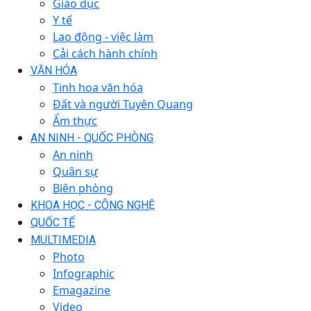
Giáo dục
Y tế
Lao động - việc làm
Cải cách hành chính
VĂN HÓA
Tinh hoa văn hóa
Đất và người Tuyên Quang
Ẩm thực
AN NINH - QUỐC PHÒNG
An ninh
Quân sự
Biên phòng
KHOA HỌC - CÔNG NGHỆ
QUỐC TẾ
MULTIMEDIA
Photo
Infographic
Emagazine
Video