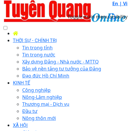
En |
Vi
Toggle main menu visibility
THỜI SỰ - CHÍNH TRỊ
Tin trong tỉnh
Tin trong nước
Xây dựng Đảng - Nhà nước - MTTQ
Bảo vệ nền tảng tư tưởng của Đảng
Đạo đức Hồ Chí Minh
KINH TẾ
Công nghiệp
Nông-Lâm nghiệp
Thương mại - Dịch vụ
Đầu tư
Nông thôn mới
XÃ HỘI