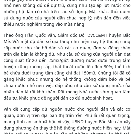
nhỏ nên không đủ để dự trữ, cũng như tạo áp lực nước cho
những hộ dân có nhà trên cao sử dụng. Mặt khác, thói quen
sử dụng nước của người dân chưa hợp lý, nên dẫn đến việc
thiếu nước nghiêm trọng vào mùa nắng.
Theo ông Trần Quốc Văn, Giám đốc Đội DVCC&MT huyện Bắc
Mê: Với mật độ dân số gia tăng như hiện nay hệ thống cung
cấp nước cho các hộ dân và các cơ quan, đơn vị đóng chân
trên địa bàn là không đủ. Nhu cầu sử dụng của người dân đạt
công suất từ 20 đến 25m3/giờ; đường nước dưới trung tâm
huyện cũng xuống cấp, thất thoát nước lên đến 30%; thể tích
bể chứa dưới trung tâm cũng chỉ đạt 150m3. Chúng tôi đã cố
gắng khắc phục nhưng do hệ thống không đảm bảo và bể
chứa nước nhỏ nên việc đáp ứng nhu cầu sử dụng nước của
nhân dân là rất khó khăn. Rất mong Nhà nước sớm quan tâm
đầu tư, khắc phục để người dân có đủ nước sinh hoạt.
Vấn đề cung cấp đủ nguồn nước cho người dân và các cơ
quan, đơn vị trên địa bàn thị trấn Yên Phú là rất quan trọng,
mang tính an sinh xã hội. Vì vậy, UBND huyện Bắc Mê cần xây
dựng phương án thay thế hệ thống đường nước hiện nay. Mặt