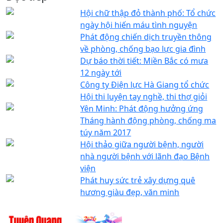
Hội chữ thập đỏ thành phố: Tổ chức
ngày hội hiến máu tình nguyện
Phát động chiến dịch truyền thông
về phòng, chống bạo lực gia đình
Dự báo thời tiết: Miền Bắc có mưa
12 ngày tới
Công ty Điện lực Hà Giang tổ chức
Hội thi luyện tay nghề, thi thợ giỏi
Yên Minh: Phát động hưởng ứng
Tháng hành động phòng, chống ma
túy năm 2017
Hội thảo giữa người bệnh, người
nhà người bệnh với lãnh đạo Bệnh
viện
Phát huy sức trẻ xây dựng quê
hương giàu đẹp, văn minh