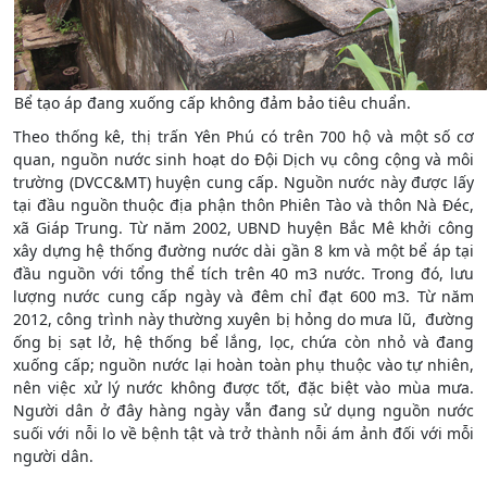
Bể tạo áp đang xuống cấp không đảm bảo tiêu chuẩn.
Theo thống kê, thị trấn Yên Phú có trên 700 hộ và một số cơ
quan, nguồn nước sinh hoạt do Đội Dịch vụ công cộng và môi
trường (DVCC&MT) huyện cung cấp. Nguồn nước này được lấy
tại đầu nguồn thuộc địa phận thôn Phiên Tào và thôn Nà Đéc,
xã Giáp Trung. Từ năm 2002, UBND huyện Bắc Mê khởi công
xây dựng hệ thống đường nước dài gần 8 km và một bể áp tại
đầu nguồn với tổng thể tích trên 40 m3 nước. Trong đó, lưu
lượng nước cung cấp ngày và đêm chỉ đạt 600 m3. Từ năm
2012, công trình này thường xuyên bị hỏng do mưa lũ, đường
ống bị sạt lở, hệ thống bể lắng, lọc, chứa còn nhỏ và đang
xuống cấp; nguồn nước lại hoàn toàn phụ thuộc vào tự nhiên,
nên việc xử lý nước không được tốt, đặc biệt vào mùa mưa.
Người dân ở đây hàng ngày vẫn đang sử dụng nguồn nước
suối với nỗi lo về bệnh tật và trở thành nỗi ám ảnh đối với mỗi
người dân.