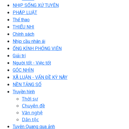
NHỊP SỐNG XỨ TUYÊN
PHÁP LUẬT
Thể thao
THIẾU NHI
Chính sách
Nhịp cầu nhân ái
ỐNG KÍNH PHÓNG VIÊN
Giải trí
Người tốt - Việc tốt
GÓC NHÌN
XÃ LUẬN - VẤN ĐỀ KỲ NÀY
NỀN TẢNG SỐ
Truyền hình
Thời sự
Chuyên đề
Văn nghệ
Dân tộc
Tuyên Quang qua ảnh