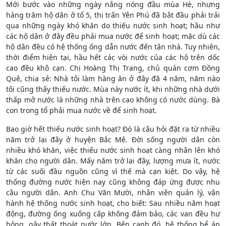
Mới bước vào những ngày nắng nóng đầu mùa Hè, nhưng
hàng trăm hộ dân ở tổ 5, thị trấn Yên Phú đã bắt đầu phải trải
qua những ngày khó khăn do thiếu nước sinh hoạt; hầu như
các hộ dân ở đây đều phải mua nước để sinh hoạt; mặc dù các
hộ dân đều có hệ thống ống dẫn nước đến tận nhà. Tuy nhiên,
thời điểm hiện tại, hầu hết các vòi nước của các hộ trên dốc
cao đều khô cạn. Chị Hoàng Thị Trang, chủ quán cơm Đồng
Quê, chia sẻ: Nhà tôi làm hàng ăn ở đây đã 4 năm, năm nào
tôi cũng thấy thiếu nước. Mùa này nước ít, khi những nhà dưới
thấp mở nước là những nhà trên cao không có nước dùng. Bà
con trong tổ phải mua nước về để sinh hoạt.
Bao giờ hết thiếu nước sinh hoạt? Đó là câu hỏi đặt ra từ nhiều
năm trở lại đây ở huyện Bắc Mê. Đời sống người dân còn
nhiều khó khăn, việc thiếu nước sinh hoạt càng nhân lên khó
khăn cho người dân. Mấy năm trở lại đây, lượng mưa ít, nước
từ các suối đầu nguồn cũng vì thế mà cạn kiệt. Do vậy, hệ
thống đường nước hiện nay cũng không đáp ứng được nhu
cầu người dân. Anh Chu Văn Mười, nhân viên quản lý, vận
hành hệ thống nước sinh hoạt, cho biết: Sau nhiều năm hoạt
động, đường ống xuống cấp không đảm bảo, các van đều hư
hỏng, gây thất thoát nước lớn. Bên cạnh đó, hệ thống bể áp