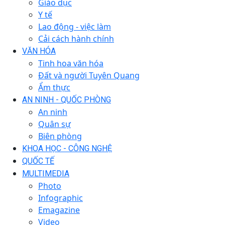
Giáo dục
Y tế
Lao động - việc làm
Cải cách hành chính
VĂN HÓA
Tinh hoa văn hóa
Đất và người Tuyên Quang
Ẩm thực
AN NINH - QUỐC PHÒNG
An ninh
Quân sự
Biên phòng
KHOA HỌC - CÔNG NGHỆ
QUỐC TẾ
MULTIMEDIA
Photo
Infographic
Emagazine
Video