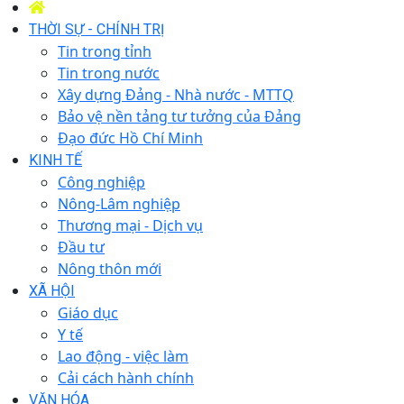
THỜI SỰ - CHÍNH TRỊ
Tin trong tỉnh
Tin trong nước
Xây dựng Đảng - Nhà nước - MTTQ
Bảo vệ nền tảng tư tưởng của Đảng
Đạo đức Hồ Chí Minh
KINH TẾ
Công nghiệp
Nông-Lâm nghiệp
Thương mại - Dịch vụ
Đầu tư
Nông thôn mới
XÃ HỘI
Giáo dục
Y tế
Lao động - việc làm
Cải cách hành chính
VĂN HÓA