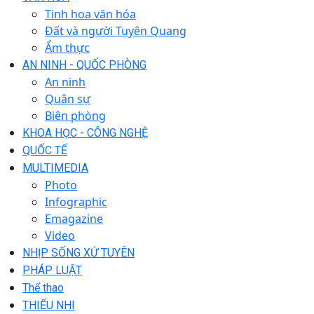
Tinh hoa văn hóa
Đất và người Tuyên Quang
Ẩm thực
AN NINH - QUỐC PHÒNG
An ninh
Quân sự
Biên phòng
KHOA HỌC - CÔNG NGHỆ
QUỐC TẾ
MULTIMEDIA
Photo
Infographic
Emagazine
Video
NHỊP SỐNG XỨ TUYÊN
PHÁP LUẬT
Thể thao
THIẾU NHI