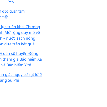
n đọc quan tâm
 tiếp
 lực triển khai Chương
ình Mở rộng quy mô vệ
nh – nước sạch nông
ôn dựa trên kết quả
% dân số huyện Đồng
n tham gia Bảo hiểm Xã
i và Bảo hiểm Y tế
nh giác nguy cơ sạt lở ở
àng Su Phì