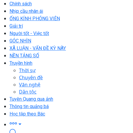
Chính sách
Nhịp cầu nhân ái
ỐNG KÍNH PHÓNG VIÊN
Giải trí
Người tốt - Việc tốt
GÓC NHÌN
XÃ LUẬN - VẤN ĐỀ KỲ NÀY
NỀN TẢNG SỐ
Truyền hình
Thời sự
Chuyên đề
Văn nghệ
Dân tộc
Tuyên Quang qua ảnh
Thông tin quảng bá
Học tập theo Bác