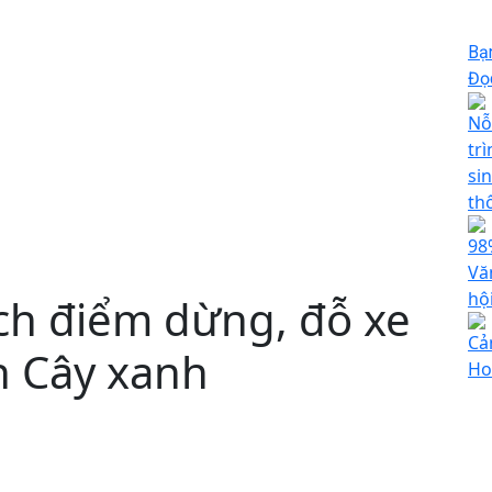
Bạ
Đọc
Nỗ
tr
si
th
98
Vă
hộ
h điểm dừng, đỗ xe
Cả
n Cây xanh
Ho