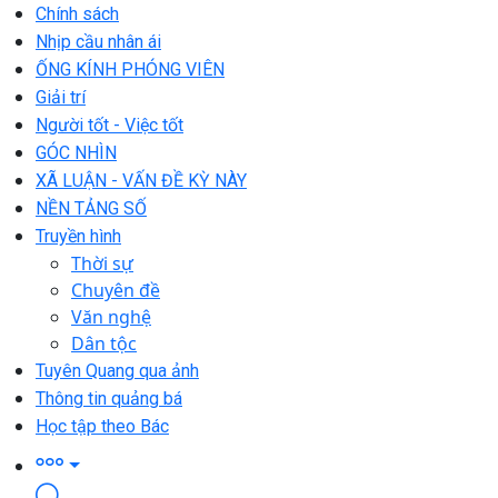
Chính sách
Nhịp cầu nhân ái
ỐNG KÍNH PHÓNG VIÊN
Giải trí
Người tốt - Việc tốt
GÓC NHÌN
XÃ LUẬN - VẤN ĐỀ KỲ NÀY
NỀN TẢNG SỐ
Truyền hình
Thời sự
Chuyên đề
Văn nghệ
Dân tộc
Tuyên Quang qua ảnh
Thông tin quảng bá
Học tập theo Bác