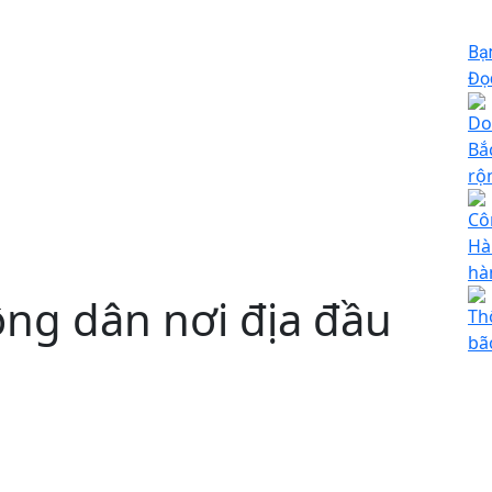
Bạ
Đọc
Do
Bắ
rộ
Cô
Hà
hà
ông dân nơi địa đầu
Th
bã