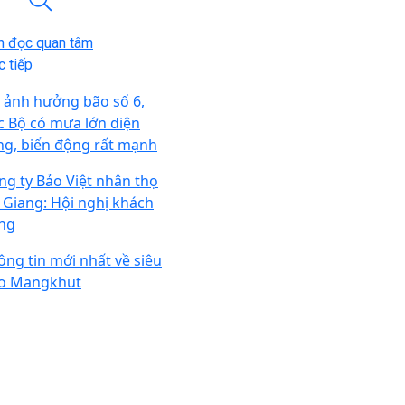
n đọc quan tâm
 tiếp
 ảnh hưởng bão số 6,
c Bộ có mưa lớn diện
ng, biển động rất mạnh
ng ty Bảo Việt nhân thọ
 Giang: Hội nghị khách
ng
ông tin mới nhất về siêu
o Mangkhut