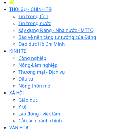
THỜI SỰ - CHÍNH TRỊ
Tin trong tỉnh
Tin trong nước
Xây dựng Đảng - Nhà nước - MTTQ
Bảo vệ nền tảng tư tưởng của Đảng
Đạo đức Hồ Chí Minh
KINH TẾ
Công nghiệp
Nông-Lâm nghiệp
Thương mại - Dịch vụ
Đầu tư
Nông thôn mới
XÃ HỘI
Giáo dục
Y tế
Lao động - việc làm
Cải cách hành chính
VĂN HÓA