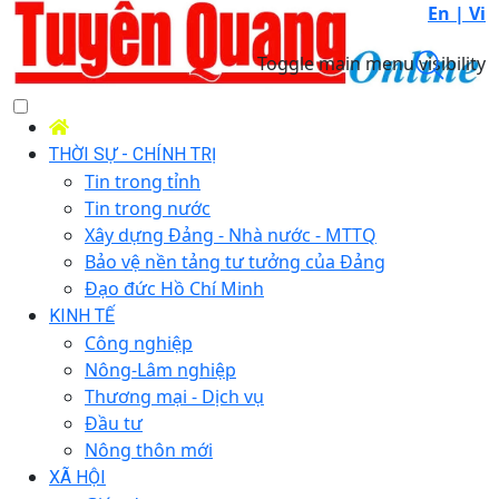
En |
Vi
Toggle main menu visibility
THỜI SỰ - CHÍNH TRỊ
Tin trong tỉnh
Tin trong nước
Xây dựng Đảng - Nhà nước - MTTQ
Bảo vệ nền tảng tư tưởng của Đảng
Đạo đức Hồ Chí Minh
KINH TẾ
Công nghiệp
Nông-Lâm nghiệp
Thương mại - Dịch vụ
Đầu tư
Nông thôn mới
XÃ HỘI