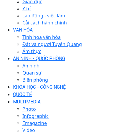
Giáo dục
Y tế
Lao động - việc làm
Cải cách hành chính
VĂN HÓA
Tinh hoa văn hóa
Đất và người Tuyên Quang
Ẩm thực
AN NINH - QUỐC PHÒNG
An ninh
Quân sự
Biên phòng
KHOA HỌC - CÔNG NGHỆ
QUỐC TẾ
MULTIMEDIA
Photo
Infographic
Emagazine
Video