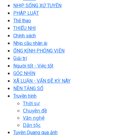
NHỊP SỐNG XỨ TUYÊN
PHÁP LUẬT
Thể thao
THIẾU NHI
Chính sách
Nhịp cầu nhân ái
ỐNG KÍNH PHÓNG VIÊN
Giải trí
Người tốt - Việc tốt
GÓC NHÌN
XÃ LUẬN - VẤN ĐỀ KỲ NÀY
NỀN TẢNG SỐ
Truyền hình
Thời sự
Chuyên đề
Văn nghệ
Dân tộc
Tuyên Quang qua ảnh