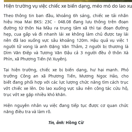
Hiện trường vụ việc chiếc xe biến dạng, méo mó do lao x
Theo thông tin ban đầu, khoảng 6h sáng, chiếc xe tải nhãn
hiệu Hoa Mai BKS: 23C - 048.08 đang lưu thông trên đoạn
đường từ thôn Na Mầu ra trung tâm xã thì tại đoạn đường
hẹp, cua gấp và đi nhanh lái xe không làm chủ được tay lái
nên đã lao xuống vực sâu khoảng 120m. Hậu quả vụ việc 1
người tử vong là anh Đặng Văn Thắm, 2 người bị thương là
Dìm Văn Điệp và Tương Văn Đậu cả 3 người đều ở thôn Xà
Phìn, xã Phương Tiến (Vị Xuyên).
Tại hiện trường, chiếc xe bị biến dạng, hư hại mạnh. Phó
trưởng Công an xã Phương Tiến, Mương Ngọc Hảo, cho
biết đang phối hợp với các lực lượng chức năng tìm cách trục
vớt chiếc xe lên. Do lao xuống vực sâu nên công tác cứu hộ,
trục vớt xe gặp nhiều khó khăn.
Hiện nguyên nhân vụ việc đang tiếp tục được cơ quan chức
năng điều tra và làm rõ.
Tin, ảnh:
Hồng Cừ