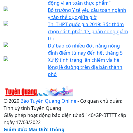
động vì an toàn thực phẩm"
Bộ trưởng Y tế yêu cầu toàn ngành
y tập thể dục giữa giờ
Thi THPT quốc gia 2019: Bốc thăm
chọn cách phát đề, phân công giám
thị
Dự báo có nhiều đợt nắng nóng
đỉnh điểm từ nay đến hết tháng 5
Xử lý tình trạng lấn chiếm vỉa hè,
lòng lề đường trên địa bàn thành
phố
© 2020
Báo Tuyên Quang Online
- Cơ quan chủ quản:
Tỉnh uỷ tỉnh Tuyên Quang
Giấy phép hoạt động báo điện tử số 140/GP-BTTTT cấp
ngày 17/03/2022
Giám đốc: Mai Đức Thông