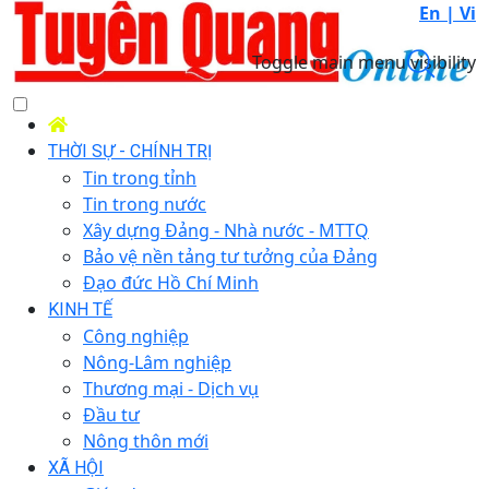
En |
Vi
Toggle main menu visibility
THỜI SỰ - CHÍNH TRỊ
Tin trong tỉnh
Tin trong nước
Xây dựng Đảng - Nhà nước - MTTQ
Bảo vệ nền tảng tư tưởng của Đảng
Đạo đức Hồ Chí Minh
KINH TẾ
Công nghiệp
Nông-Lâm nghiệp
Thương mại - Dịch vụ
Đầu tư
Nông thôn mới
XÃ HỘI