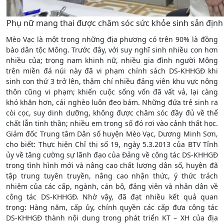
Phụ nữ mang thai được chăm sóc sức khỏe sinh sản định 
Mèo Vạc là một trong những địa phương có trên 90% là đồng
bào dân tộc Mông. Trước đây, với suy nghĩ sinh nhiều con hơn
nhiều của; trọng nam khinh nữ, nhiều gia đình người Mông
trên miền đá núi này đã vi phạm chính sách DS-KHHGĐ khi
sinh con thứ 3 trở lên, thậm chí nhiều đảng viên khu vực nông
thôn cũng vi phạm; khiến cuộc sống vốn đã vất vả, lại càng
khó khăn hơn, cái nghèo luôn đeo bám. Những đứa trẻ sinh ra
còi cọc, suy dinh dưỡng, không được chăm sóc đầy đủ về thể
chất lẫn tinh thần; nhiều em trong số đó rơi vào cảnh thất học.
Giám đốc Trung tâm Dân số huyện Mèo Vạc, Dương Minh Sơn,
cho biết: Thực hiện Chỉ thị số 19, ngày 5.3.2013 của BTV Tỉnh
ủy về tăng cường sự lãnh đạo của Đảng về công tác DS-KHHGĐ
trong tình hình mới và nâng cao chất lượng dân số, huyện đã
tập trung tuyên truyền, nâng cao nhận thức, ý thức trách
nhiệm của các cấp, ngành, cán bộ, đảng viên và nhân dân về
công tác DS-KHHGĐ. Nhờ vậy, đã đạt nhiều kết quả quan
trọng: Hàng năm, cấp ủy, chính quyền các cấp đưa công tác
DS-KHHGĐ thành nội dung trong phát triển KT – XH của địa