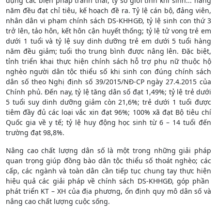
dụng các biện pháp tránh thai, tỷ số giới tính khi sinh... hàng
năm đều đạt chỉ tiêu, kế hoạch đề ra. Tỷ lệ cán bộ, đảng viên,
nhân dân vi phạm chính sách DS-KHHGĐ, tỷ lệ sinh con thứ 3
trở lên, tảo hôn, kết hôn cận huyết thống; tỷ lệ tử vong trẻ em
dưới 1 tuổi và tỷ lệ suy dinh dưỡng trẻ em dưới 5 tuổi hàng
năm đều giảm; tuổi thọ trung bình được nâng lên. Đặc biệt,
tỉnh triển khai thực hiện chính sách hỗ trợ phụ nữ thuộc hộ
nghèo người dân tộc thiểu số khi sinh con đúng chính sách
dân số theo Nghị định số 39/2015/NĐ-CP ngày 27.4.2015 của
Chính phủ. Đến nay, tỷ lệ tăng dân số đạt 1,49%; tỷ lệ trẻ dưới
5 tuổi suy dinh dưỡng giảm còn 21,6%; trẻ dưới 1 tuổi được
tiêm đầy đủ các loại vắc xin đạt 96%; 100% xã đạt Bộ tiêu chí
Quốc gia về y tế; tỷ lệ huy động học sinh từ 6 – 14 tuổi đến
trường đạt 98,8%.
Nâng cao chất lượng dân số là một trong những giải pháp
quan trọng giúp đồng bào dân tộc thiểu số thoát nghèo; các
cấp, các ngành và toàn dân cần tiếp tục chung tay thực hiện
hiệu quả các giải pháp về chính sách DS-KHHGĐ, góp phần
phát triển KT – XH của địa phương, ổn định quy mô dân số và
nâng cao chất lượng cuộc sống.