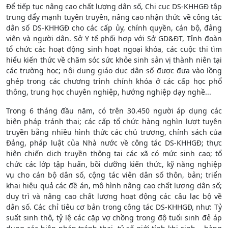
Để tiếp tục nâng cao chất lượng dân số, Chi cục DS-KHHGĐ tập
trung đẩy mạnh tuyên truyền, nâng cao nhận thức về công tác
dân số DS-KHHGĐ cho các cấp ủy, chính quyền, cán bộ, đảng
viên và người dân. Sở Y tế phối hợp với Sở GD&ĐT, Tỉnh đoàn
tổ chức các hoạt động sinh hoạt ngoại khóa, các cuộc thi tìm
hiểu kiến thức về chăm sóc sức khỏe sinh sản vị thành niên tại
các trường học; nội dung giáo dục dân số được đưa vào lồng
ghép trong các chương trình chính khóa ở các cấp học phổ
thông, trung học chuyên nghiệp, hướng nghiệp dạy nghề...
Trong 6 tháng đầu năm, có trên 30.450 người áp dụng các
biện pháp tránh thai; các cấp tổ chức hàng nghìn lượt tuyên
truyền bằng nhiều hình thức các chủ trương, chính sách của
Đảng, pháp luật của Nhà nước về công tác DS-KHHGĐ; thực
hiện chiến dịch truyền thông tại các xã có mức sinh cao; tổ
chức các lớp tập huấn, bồi dưỡng kiến thức, kỹ năng nghiệp
vụ cho cán bộ dân số, cộng tác viên dân số thôn, bản; triển
khai hiệu quả các đề án, mô hình nâng cao chất lượng dân số;
duy trì và nâng cao chất lượng hoạt động các câu lạc bộ về
dân số. Các chỉ tiêu cơ bản trong công tác DS-KHHGĐ, như: Tỷ
suất sinh thô, tỷ lệ các cặp vợ chồng trong độ tuổi sinh đẻ áp