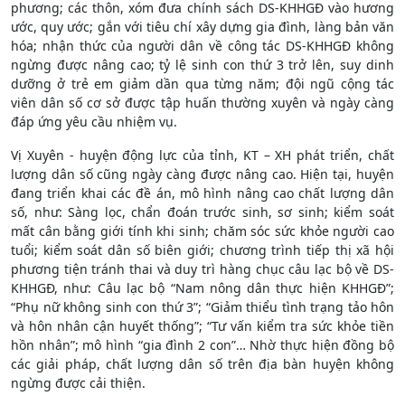
phương; các thôn, xóm đưa chính sách DS-KHHGĐ vào hương
ước, quy ước; gắn với tiêu chí xây dựng gia đình, làng bản văn
hóa; nhận thức của người dân về công tác DS-KHHGĐ không
ngừng được nâng cao; tỷ lệ sinh con thứ 3 trở lên, suy dinh
dưỡng ở trẻ em giảm dần qua từng năm; đội ngũ cộng tác
viên dân số cơ sở được tập huấn thường xuyên và ngày càng
đáp ứng yêu cầu nhiệm vụ.
Vị Xuyên - huyện động lực của tỉnh, KT – XH phát triển, chất
lượng dân số cũng ngày càng được nâng cao. Hiện tại, huyện
đang triển khai các đề án, mô hình nâng cao chất lượng dân
số, như: Sàng lọc, chẩn đoán trước sinh, sơ sinh; kiểm soát
mất cân bằng giới tính khi sinh; chăm sóc sức khỏe người cao
tuổi; kiểm soát dân số biên giới; chương trình tiếp thị xã hội
phương tiện tránh thai và duy trì hàng chục câu lạc bộ về DS-
KHHGĐ, như: Câu lạc bộ “Nam nông dân thực hiện KHHGĐ”;
“Phụ nữ không sinh con thứ 3”; “Giảm thiểu tình trạng tảo hôn
và hôn nhân cận huyết thống”; “Tư vấn kiểm tra sức khỏe tiền
hồn nhân”; mô hình “gia đình 2 con”… Nhờ thực hiện đồng bộ
các giải pháp, chất lượng dân số trên địa bàn huyện không
ngừng được cải thiện.