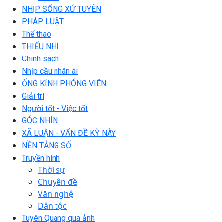
NHỊP SỐNG XỨ TUYÊN
PHÁP LUẬT
Thể thao
THIẾU NHI
Chính sách
Nhịp cầu nhân ái
ỐNG KÍNH PHÓNG VIÊN
Giải trí
Người tốt - Việc tốt
GÓC NHÌN
XÃ LUẬN - VẤN ĐỀ KỲ NÀY
NỀN TẢNG SỐ
Truyền hình
Thời sự
Chuyên đề
Văn nghệ
Dân tộc
Tuyên Quang qua ảnh