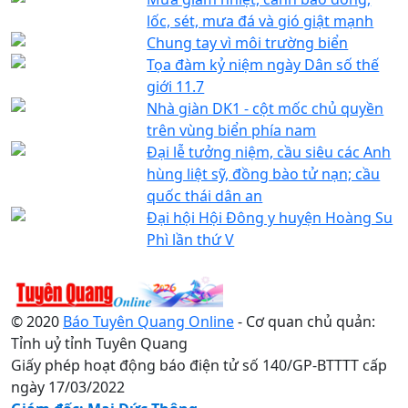
lốc, sét, mưa đá và gió giật mạnh
Chung tay vì môi trường biển
Tọa đàm kỷ niệm ngày Dân số thế
giới 11.7
Nhà giàn DK1 - cột mốc chủ quyền
trên vùng biển phía nam
Đại lễ tưởng niệm, cầu siêu các Anh
hùng liệt sỹ, đồng bào tử nạn; cầu
quốc thái dân an
Đại hội Hội Đông y huyện Hoàng Su
Phì lần thứ V
© 2020
Báo Tuyên Quang Online
- Cơ quan chủ quản:
Tỉnh uỷ tỉnh Tuyên Quang
Giấy phép hoạt động báo điện tử số 140/GP-BTTTT cấp
ngày 17/03/2022