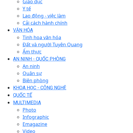
Giáo dục
Y tế
Lao động - việc làm
Cải cách hành chính
VĂN HÓA
Tinh hoa văn hóa
Đất và người Tuyên Quang
Ẩm thực
AN NINH - QUỐC PHÒNG
An ninh
Quân sự
Biên phòng
KHOA HỌC - CÔNG NGHỆ
QUỐC TẾ
MULTIMEDIA
Photo
Infographic
Emagazine
Video