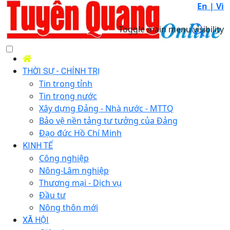
En |
Vi
Toggle main menu visibility
THỜI SỰ - CHÍNH TRỊ
Tin trong tỉnh
Tin trong nước
Xây dựng Đảng - Nhà nước - MTTQ
Bảo vệ nền tảng tư tưởng của Đảng
Đạo đức Hồ Chí Minh
KINH TẾ
Công nghiệp
Nông-Lâm nghiệp
Thương mại - Dịch vụ
Đầu tư
Nông thôn mới
XÃ HỘI