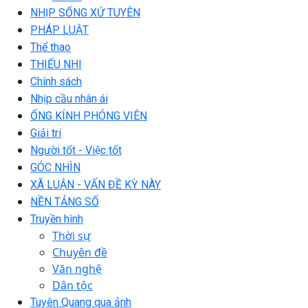
NHỊP SỐNG XỨ TUYÊN
PHÁP LUẬT
Thể thao
THIẾU NHI
Chính sách
Nhịp cầu nhân ái
ỐNG KÍNH PHÓNG VIÊN
Giải trí
Người tốt - Việc tốt
GÓC NHÌN
XÃ LUẬN - VẤN ĐỀ KỲ NÀY
NỀN TẢNG SỐ
Truyền hình
Thời sự
Chuyên đề
Văn nghệ
Dân tộc
Tuyên Quang qua ảnh