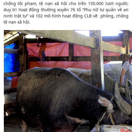
chống tội phạm, tệ nạn xã hội cho trên 150.000 lượt người;
duy trì hoạt động thường xuyên 76 tổ “Phụ nữ tự quản về an
ninh trật tự” và 102 mô hình hoạt động CLB về phòng, chống
tệ nạn xã hội.