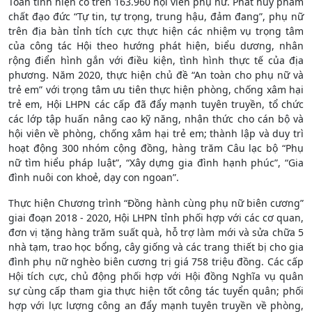
Toàn tỉnh hiện có trên 163.960 hội viên phụ nữ. Phát huy phẩm
chất đạo đức “Tự tin, tự trọng, trung hậu, đảm đang”, phụ nữ
trên địa bàn tỉnh tích cực thực hiện các nhiệm vụ trọng tâm
của công tác Hội theo hướng phát hiện, biểu dương, nhân
rộng điển hình gắn với điều kiện, tình hình thực tế của địa
phương. Năm 2020, thực hiện chủ đề “An toàn cho phụ nữ và
trẻ em” với trọng tâm ưu tiên thực hiện phòng, chống xâm hại
trẻ em, Hội LHPN các cấp đã đẩy mạnh tuyên truyền, tổ chức
các lớp tập huấn nâng cao kỹ năng, nhận thức cho cán bộ và
hội viên về phòng, chống xâm hại trẻ em; thành lập và duy trì
hoạt động 300 nhóm cộng đồng, hàng trăm Câu lạc bộ “Phụ
nữ tìm hiểu pháp luật”, “Xây dựng gia đình hạnh phúc”, “Gia
đình nuôi con khoẻ, dạy con ngoan”.
Thực hiện Chương trình “Đồng hành cùng phụ nữ biên cương”
giai đoạn 2018 - 2020, Hội LHPN tỉnh phối hợp với các cơ quan,
đơn vị tặng hàng trăm suất quà, hỗ trợ làm mới và sửa chữa 5
nhà tạm, trao học bổng, cây giống và các trang thiết bị cho gia
đình phụ nữ nghèo biên cương trị giá 758 triệu đồng. Các cấp
Hội tích cực, chủ động phối hợp với Hội đồng Nghĩa vụ quân
sự cùng cấp tham gia thực hiện tốt công tác tuyển quân; phối
hợp với lực lượng công an đẩy mạnh tuyên truyền về phòng,