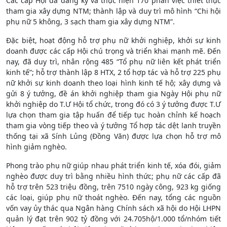
Các cấp Hội đã đăng ký và thực hiện 170 phần việc thiết thực
tham gia xây dựng NTM; thành lập và duy trì mô hình “Chi hội
phụ nữ 5 không, 3 sạch tham gia xây dựng NTM”.
Đặc biệt, hoạt động hỗ trợ phụ nữ khởi nghiệp, khởi sự kinh
doanh được các cấp Hội chú trọng và triển khai mạnh mẽ. Đến
nay, đã duy trì, nhân rộng 485 “Tổ phụ nữ liên kết phát triển
kinh tế”; hỗ trợ thành lập 8 HTX, 2 tổ hợp tác và hỗ trợ 225 phụ
nữ khởi sự kinh doanh theo loại hình kinh tế hộ; xây dựng và
gửi 8 ý tưởng, đề án khởi nghiệp tham gia Ngày Hội phụ nữ
khởi nghiệp do T.Ư Hội tổ chức, trong đó có 3 ý tưởng được T.Ư
lựa chọn tham gia tập huấn để tiếp tục hoàn chỉnh kế hoạch
tham gia vòng tiếp theo và ý tưởng Tổ hợp tác dệt lanh truyền
thống tại xã Sính Lủng (Đồng Văn) được lựa chọn hỗ trợ mô
hình giảm nghèo.
Phong trào phụ nữ giúp nhau phát triển kinh tế, xóa đói, giảm
nghèo được duy trì bằng nhiều hình thức; phụ nữ các cấp đã
hỗ trợ trên 523 triệu đồng, trên 7510 ngày công, 923 kg giống
các loại, giúp phụ nữ thoát nghèo. Đến nay, tổng các nguồn
vốn vay ủy thác qua Ngân hàng Chính sách xã hội do Hội LHPN
quản lý đạt trên 902 tỷ đồng với 24.705hộ/1.000 tổ/nhóm tiết