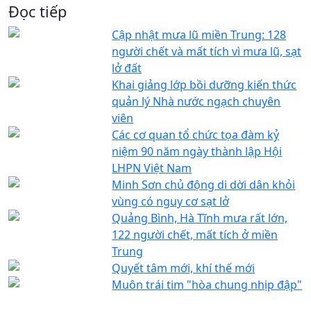
Đọc tiếp
Cập nhật mưa lũ miền Trung: 128
người chết và mất tích vì mưa lũ, sạt
lở đất
Khai giảng lớp bồi dưỡng kiến thức
quản lý Nhà nước ngạch chuyên
viên
Các cơ quan tổ chức tọa đàm kỷ
niệm 90 năm ngày thành lập Hội
LHPN Việt Nam
Minh Sơn chủ động di dời dân khỏi
vùng có nguy cơ sạt lở
Quảng Bình, Hà Tĩnh mưa rất lớn,
122 người chết, mất tích ở miền
Trung
Quyết tâm mới, khí thế mới
Muôn trái tim "hòa chung nhịp đập"