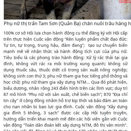
Phụ nữ thị trấn Tam Sơn (Quản Bạ) chăn nuôi trâu hàng h
100% cơ sở Hội lựa chọn hành động cụ thể đăng ký với Hội cấp
trên thực hiện Cuộc vận động “Rèn luyện phẩm chất đạo đức:
Tự tin, tự trọng, trung hậu, đảm đang”; tạo sự chuyển biến
mạnh mẽ về nhận thức và hành động tích cực của phụ nữ.
Tiêu biểu là các phong trào hành động: Xử lý rác thải tại gia
đình, không vứt rác ra môi trường xung quanh; không sử
dụng thuốc sâu, thuốc diệt cỏ trong sản xuất nông nghiệp;
không sinh con thứ 3; phụ nữ tham gia học tiếng phổ thông và
học chữ; phụ nữ tham gia xây dựng NTM... Qua đó phát hiện,
biểu dương, nhân rộng 243 điển hình trên các lĩnh vực; duy trì
87 mô hình “Phụ nữ với sản xuất, chế biến sạch”; 870 “Địa chỉ
tin cậy” ở cộng đồng nhằm hỗ trợ kịp thời và bảo đảm an toàn
cho nạn nhân bị bạo lực gia đình. Cuộc vận động “Xây dựng
gia đình 5 không, 3 sạch” được các cấp Hội tuyên truyền,
hướng dẫn triển khai mạnh mẽ đến các hội viên gắn với Cuộc
vận động “Toàn dân đoàn kết xây dựng NTM, đô thị văn minh”.