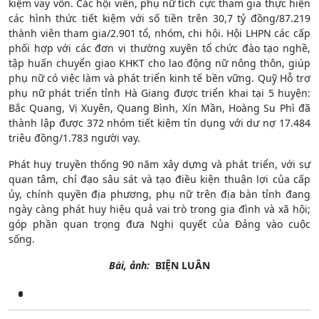
kiệm vay vốn. Các hội viên, phụ nữ tích cực tham gia thực hiện
các hình thức tiết kiệm với số tiền trên 30,7 tỷ đồng/87.219
thành viên tham gia/2.901 tổ, nhóm, chi hội. Hội LHPN các cấp
phối hợp với các đơn vị thường xuyên tổ chức đào tạo nghề,
tập huấn chuyển giao KHKT cho lao động nữ nông thôn, giúp
phụ nữ có việc làm và phát triển kinh tế bền vững. Quỹ Hỗ trợ
phụ nữ phát triển tỉnh Hà Giang được triển khai tại 5 huyện:
Bắc Quang, Vị Xuyên, Quang Bình, Xín Mần, Hoàng Su Phì đã
thành lập được 372 nhóm tiết kiệm tín dụng với dư nợ 17.484
triệu đồng/1.783 người vay.
Phát huy truyền thống 90 năm xây dựng và phát triển, với sự
quan tâm, chỉ đạo sâu sát và tạo điều kiện thuận lợi của cấp
ủy, chính quyền địa phương, phụ nữ trên địa bàn tỉnh đang
ngày càng phát huy hiệu quả vai trò trong gia đình và xã hội;
góp phần quan trọng đưa Nghị quyết của Đảng vào cuộc
sống.
Bài, ảnh:
BIỆN LUÂN