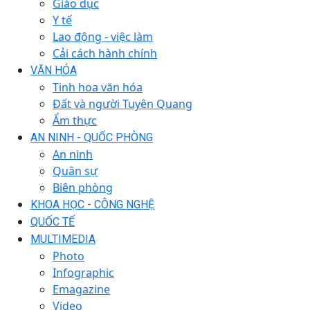
Giáo dục
Y tế
Lao động - việc làm
Cải cách hành chính
VĂN HÓA
Tinh hoa văn hóa
Đất và người Tuyên Quang
Ẩm thực
AN NINH - QUỐC PHÒNG
An ninh
Quân sự
Biên phòng
KHOA HỌC - CÔNG NGHỆ
QUỐC TẾ
MULTIMEDIA
Photo
Infographic
Emagazine
Video