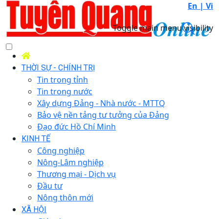
En |
Vi
Toggle main menu visibility
THỜI SỰ - CHÍNH TRỊ
Tin trong tỉnh
Tin trong nước
Xây dựng Đảng - Nhà nước - MTTQ
Bảo vệ nền tảng tư tưởng của Đảng
Đạo đức Hồ Chí Minh
KINH TẾ
Công nghiệp
Nông-Lâm nghiệp
Thương mại - Dịch vụ
Đầu tư
Nông thôn mới
XÃ HỘI