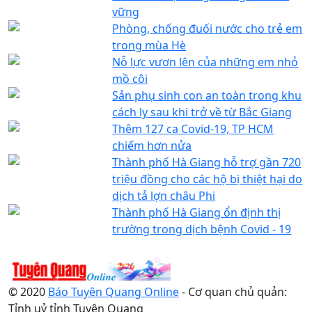
vững
Phòng, chống đuối nước cho trẻ em
trong mùa Hè
Nỗ lực vươn lên của những em nhỏ
mồ côi
Sản phụ sinh con an toàn trong khu
cách ly sau khi trở về từ Bắc Giang
Thêm 127 ca Covid-19, TP HCM
chiếm hơn nửa
Thành phố Hà Giang hỗ trợ gần 720
triệu đồng cho các hộ bị thiệt hại do
dịch tả lợn châu Phi
Thành phố Hà Giang ổn định thị
trường trong dịch bệnh Covid - 19
© 2020
Báo Tuyên Quang Online
- Cơ quan chủ quản:
Tỉnh uỷ tỉnh Tuyên Quang