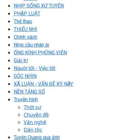
NHỊP SỐNG XỨ TUYÊN
PHÁP LUẬT
Thể thao
THIẾU NHI
Chính sách
Nhịp cầu nhân ái
ỐNG KÍNH PHÓNG VIÊN
Giải trí
Người tốt - Việc tốt
GÓC NHÌN
XÃ LUẬN - VẤN ĐỀ KỲ NÀY
NỀN TẢNG SỐ
Truyền hình
Thời sự
Chuyên đề
Văn nghệ
Dân tộc
Tuyên Quang qua ảnh