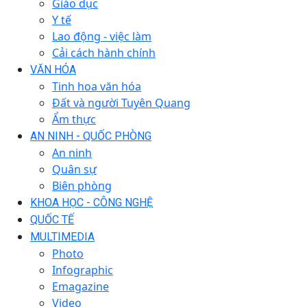
Giáo dục
Y tế
Lao động - việc làm
Cải cách hành chính
VĂN HÓA
Tinh hoa văn hóa
Đất và người Tuyên Quang
Ẩm thực
AN NINH - QUỐC PHÒNG
An ninh
Quân sự
Biên phòng
KHOA HỌC - CÔNG NGHỆ
QUỐC TẾ
MULTIMEDIA
Photo
Infographic
Emagazine
Video