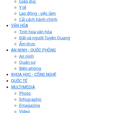
Giáo dục
Y tế
Lao động - việc làm
Cải cách hành chính
VĂN HÓA
Tinh hoa văn hóa
Đất và người Tuyên Quang
Ẩm thực
AN NINH - QUỐC PHÒNG
An ninh
Quân sự
Biên phòng
KHOA HỌC - CÔNG NGHỆ
QUỐC TẾ
MULTIMEDIA
Photo
Infographic
Emagazine
Video