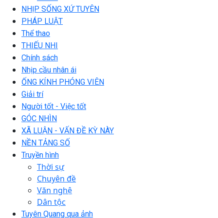
NHỊP SỐNG XỨ TUYÊN
PHÁP LUẬT
Thể thao
THIẾU NHI
Chính sách
Nhịp cầu nhân ái
ỐNG KÍNH PHÓNG VIÊN
Giải trí
Người tốt - Việc tốt
GÓC NHÌN
XÃ LUẬN - VẤN ĐỀ KỲ NÀY
NỀN TẢNG SỐ
Truyền hình
Thời sự
Chuyên đề
Văn nghệ
Dân tộc
Tuyên Quang qua ảnh