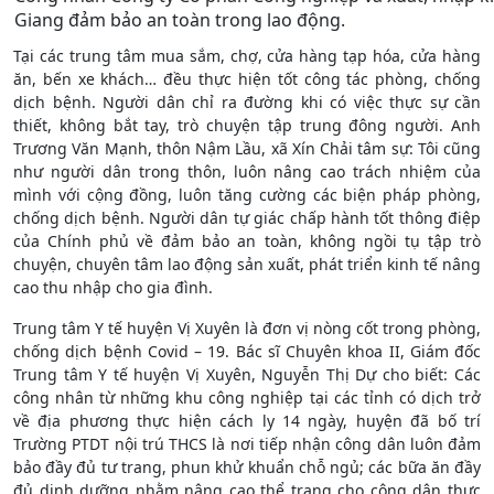
Giang đảm bảo an toàn trong lao động.
Tại các trung tâm mua sắm, chợ, cửa hàng tạp hóa, cửa hàng
ăn, bến xe khách… đều thực hiện tốt công tác phòng, chống
dịch bệnh. Người dân chỉ ra đường khi có việc thực sự cần
thiết, không bắt tay, trò chuyện tập trung đông người. Anh
Trương Văn Mạnh, thôn Nậm Lầu, xã Xín Chải tâm sự: Tôi cũng
như người dân trong thôn, luôn nâng cao trách nhiệm của
mình với cộng đồng, luôn tăng cường các biện pháp phòng,
chống dịch bệnh. Người dân tự giác chấp hành tốt thông điệp
của Chính phủ về đảm bảo an toàn, không ngồi tụ tập trò
chuyện, chuyên tâm lao động sản xuất, phát triển kinh tế nâng
cao thu nhập cho gia đình.
Trung tâm Y tế huyện Vị Xuyên là đơn vị nòng cốt trong phòng,
chống dịch bệnh Covid – 19. Bác sĩ Chuyên khoa II, Giám đốc
Trung tâm Y tế huyện Vị Xuyên, Nguyễn Thị Dự cho biết: Các
công nhân từ những khu công nghiệp tại các tỉnh có dịch trở
về địa phương thực hiện cách ly 14 ngày, huyện đã bố trí
Trường PTDT nội trú THCS là nơi tiếp nhận công dân luôn đảm
bảo đầy đủ tư trang, phun khử khuẩn chỗ ngủ; các bữa ăn đầy
đủ dinh dưỡng nhằm nâng cao thể trạng cho công dân thực