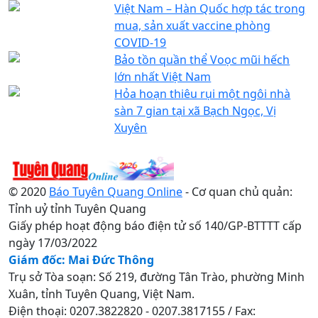
Việt Nam – Hàn Quốc hợp tác trong
mua, sản xuất vaccine phòng
COVID-19
Bảo tồn quần thể Voọc mũi hếch
lớn nhất Việt Nam
Hỏa hoạn thiêu rụi một ngôi nhà
sàn 7 gian tại xã Bạch Ngọc, Vị
Xuyên
© 2020
Báo Tuyên Quang Online
- Cơ quan chủ quản:
Tỉnh uỷ tỉnh Tuyên Quang
Giấy phép hoạt động báo điện tử số 140/GP-BTTTT cấp
ngày 17/03/2022
Giám đốc: Mai Đức Thông
Trụ sở Tòa soạn: Số 219, đường Tân Trào, phường Minh
Xuân, tỉnh Tuyên Quang, Việt Nam.
Điện thoại: 0207.3822820 - 0207.3817155 / Fax: