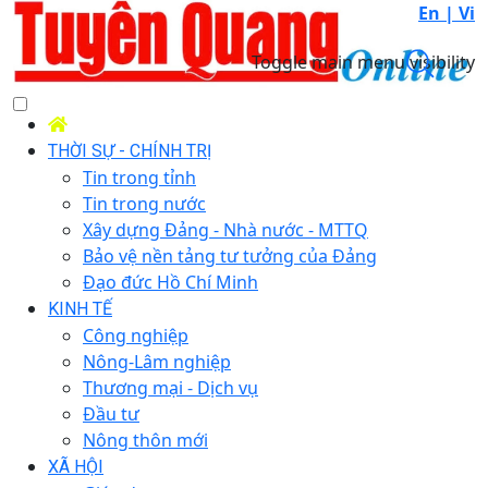
En |
Vi
Toggle main menu visibility
THỜI SỰ - CHÍNH TRỊ
Tin trong tỉnh
Tin trong nước
Xây dựng Đảng - Nhà nước - MTTQ
Bảo vệ nền tảng tư tưởng của Đảng
Đạo đức Hồ Chí Minh
KINH TẾ
Công nghiệp
Nông-Lâm nghiệp
Thương mại - Dịch vụ
Đầu tư
Nông thôn mới
XÃ HỘI