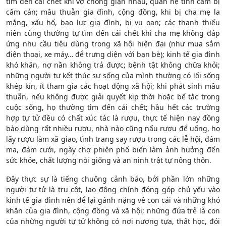
tìm đến cái chết khi vợ chồng giận nhau, quan hệ tình cảm bị
cấm cản; mâu thuẫn gia đình, cộng đồng, khi bị cha mẹ la
mắng, xấu hổ, bạo lực gia đình, bị vu oan; các thanh thiếu
niên cũng thường tự tìm đến cái chết khi cha mẹ không đáp
ứng nhu cầu tiêu dùng trong xã hội hiện đại (như mua sắm
điện thoại, xe máy… để trưng diện với bạn bè); kinh tế gia đình
khó khăn, nợ nần không trả được; bệnh tật không chữa khỏi;
những người tự kết thúc sự sống của mình thường có lối sống
khép kín, ít tham gia các hoạt động xã hội; khi phát sinh mâu
thuẫn, nếu không được giải quyết kịp thời hoặc bế tắc trong
cuộc sống, họ thường tìm đến cái chết; hầu hết các trường
hợp tự tử đều có chất xúc tác là rượu, thực tế hiện nay đồng
bào dùng rất nhiều rượu, nhà nào cũng nấu rượu để uống, họ
lấy rượu làm xã giao, tình trang say rượu trong các lễ hội, đám
ma, đám cưới, ngày chợ phiên phổ biến làm ảnh hưởng đến
sức khỏe, chất lượng nòi giống và an ninh trật tự nông thôn.
Đây thực sự là tiếng chuông cảnh báo, bởi phần lớn những
người tự tử là trụ cột, lao động chính đóng góp chủ yếu vào
kinh tế gia đình nên để lại gánh nặng về con cái và những khó
khăn của gia đình, cộng đồng và xã hội; những đứa trẻ là con
của những người tự tử không có nơi nương tựa, thất học, đói