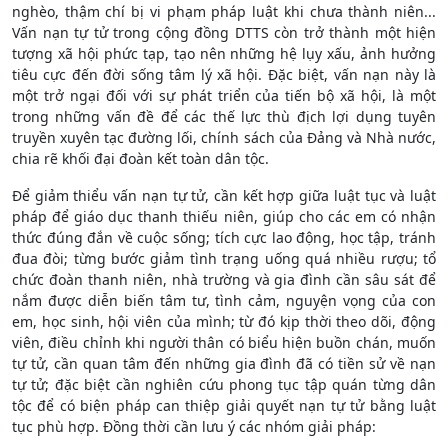
nghèo, thậm chí bị vi phạm pháp luật khi chưa thành niên...
Vấn nạn tự tử trong cộng đồng DTTS còn trở thành một hiện
tượng xã hội phức tạp, tạo nên những hệ lụy xấu, ảnh hưởng
tiêu cực đến đời sống tâm lý xã hội. Đặc biệt, vấn nạn này là
một trở ngại đối với sự phát triển của tiến bộ xã hội, là một
trong những vấn đề để các thế lực thù địch lợi dụng tuyên
truyền xuyên tạc đường lối, chính sách của Đảng và Nhà nước,
chia rẽ khối đại đoàn kết toàn dân tộc.
Để giảm thiểu vấn nạn tự tử, cần kết hợp giữa luật tục và luật
pháp để giáo dục thanh thiếu niên, giúp cho các em có nhận
thức đúng đắn về cuộc sống; tích cực lao động, học tập, tránh
đua đòi; từng bước giảm tình trạng uống quá nhiều rượu; tổ
chức đoàn thanh niên, nhà trường và gia đình cần sâu sát để
nắm được diễn biến tâm tư, tình cảm, nguyện vọng của con
em, học sinh, hội viên của mình; từ đó kịp thời theo dõi, động
viên, điều chỉnh khi người thân có biểu hiện buồn chán, muốn
tự tử, cần quan tâm đến những gia đình đã có tiền sử về nạn
tự tử; đặc biệt cần nghiên cứu phong tục tập quán từng dân
tộc để có biện pháp can thiệp giải quyết nạn tự tử bằng luật
tục phù hợp. Đồng thời cần lưu ý các nhóm giải pháp: