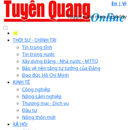
En |
Vi
Toggle main menu visibility
THỜI SỰ - CHÍNH TRỊ
Tin trong tỉnh
Tin trong nước
Xây dựng Đảng - Nhà nước - MTTQ
Bảo vệ nền tảng tư tưởng của Đảng
Đạo đức Hồ Chí Minh
KINH TẾ
Công nghiệp
Nông-Lâm nghiệp
Thương mại - Dịch vụ
Đầu tư
Nông thôn mới
XÃ HỘI