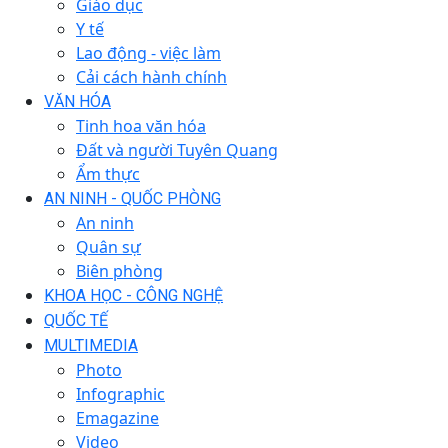
Giáo dục
Y tế
Lao động - việc làm
Cải cách hành chính
VĂN HÓA
Tinh hoa văn hóa
Đất và người Tuyên Quang
Ẩm thực
AN NINH - QUỐC PHÒNG
An ninh
Quân sự
Biên phòng
KHOA HỌC - CÔNG NGHỆ
QUỐC TẾ
MULTIMEDIA
Photo
Infographic
Emagazine
Video