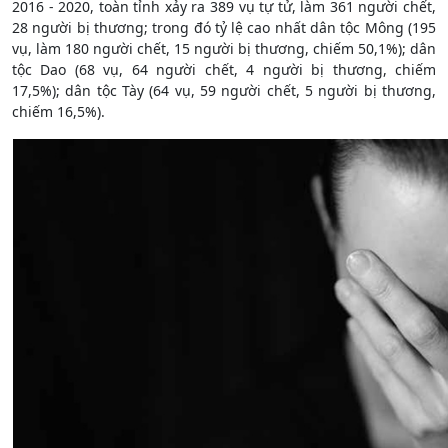
2016 - 2020, toàn tỉnh xảy ra 389 vụ tự tử, làm 361 người chết,
28 người bị thương; trong đó tỷ lệ cao nhất dân tộc Mông (195
vụ, làm 180 người chết, 15 người bị thương, chiếm 50,1%); dân
tộc Dao (68 vụ, 64 người chết, 4 người bị thương, chiếm
17,5%); dân tộc Tày (64 vụ, 59 người chết, 5 người bị thương,
chiếm 16,5%).