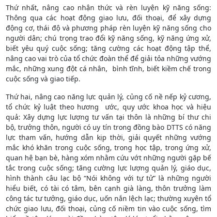
Thứ nhất, nâng cao nhận thức và rèn luyện kỹ năng sống:
Thông qua các hoạt động giao lưu, đối thoại, để xây dựng
động cơ, thái độ và phương pháp rèn luyện kỹ năng sống cho
người dân; chú trọng trao đổi kỹ năng sống, kỹ năng ứng xử,
biết yêu quý cuộc sống; tăng cường các hoạt động tập thể,
nâng cao vai trò của tổ chức đoàn thể để giải tỏa những vướng
mắc, những xung đột cá nhân, bình tĩnh, biết kiềm chế trong
cuộc sống và giao tiếp.
Thứ hai, nâng cao năng lực quản lý, củng cố nề nếp kỷ cương,
tổ chức kỷ luật theo hương ước, quy ước khoa học và hiệu
quả: Xây dựng lực lượng tư vấn tại thôn là những bí thư chi
bộ, trưởng thôn, người có uy tín trong đồng bào DTTS có năng
lực tham vấn, hướng dẫn kịp thời, giải quyết những vướng
mắc khó khăn trong cuộc sống, trong học tập, trong ứng xử,
quan hệ bạn bè, hàng xóm nhằm cứu vớt những người gặp bế
tắc trong cuộc sống; tăng cường lực lượng quản lý, giáo dục,
hình thành câu lạc bộ “Nói không với tự tử” là những người
hiểu biết, có tài có tâm, bên cạnh già làng, thôn trưởng làm
công tác tư tưởng, giáo dục, uốn nắn lệch lạc; thường xuyên tổ
chức giao lưu, đối thoại, củng cố niềm tin vào cuộc sống, tìm