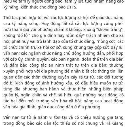
hiểu về tâm lý người đồng bào, tâm lý lứa tuổi nhằm nâng cao
kỹ năng, kiến thức cho đồng bào DTTS.
Thứ ba, phối hợp tốt với các lực lượng xã hội để giáo dục nâng
cao kỹ năng sống: Huy động tất cả các lực lượng cùng phối
hợp tham gia với phương châm 3 không: không “khoán trắng”,
không “đổ lỗi” cho gia đình hay “đùn đẩy” trách nhiệm cho xã
hội; phát huy vai trò lãnh đạo của tổ chức đảng, “nòng cốt” các
tổ chức chính trị, xã hội cơ sở, cùng chung tay góp sức đẩy lùi
vấn nạn; các ngành chức năng chủ động hướng dẫn, phối hợp
với cấp ủy, chính quyền, các ban ngành, đoàn thể trên địa bàn
về đảm bảo công tác an ninh trật tự trên địa bàn; thường
xuyên phối hợp với địa phương để nhận biết các thông tin liên
quan đến các thôn thường xuyên xảy ra tự tử, các đối tượng
dễ bị kích động có ảnh hưởng xấu, có dấu hiệu muốn tự tử;
từng địa phương ban hành và thực hiện những biện pháp
quản lý, ngăn chặn và chế tài hiệu quả những hoạt động có
tác hại đến môi trường văn hóa xã hội, nâng cao hoạt động
văn hóa gia đình, giáo dục công dân ở địa phương.
Vấn nạn tự tử là hành vi tồn tại và có chiều hướng gia tăng
trong đồng bào các dân tộc thiểu số nói chung và Hà Giang