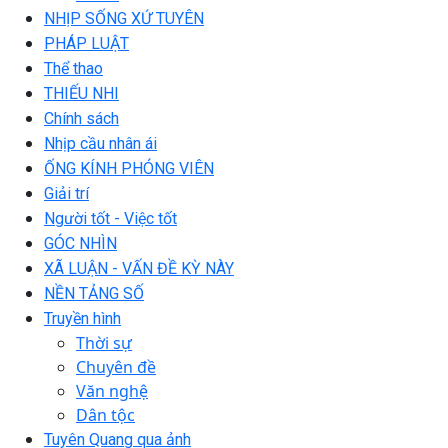
NHỊP SỐNG XỨ TUYÊN
PHÁP LUẬT
Thể thao
THIẾU NHI
Chính sách
Nhịp cầu nhân ái
ỐNG KÍNH PHÓNG VIÊN
Giải trí
Người tốt - Việc tốt
GÓC NHÌN
XÃ LUẬN - VẤN ĐỀ KỲ NÀY
NỀN TẢNG SỐ
Truyền hình
Thời sự
Chuyên đề
Văn nghệ
Dân tộc
Tuyên Quang qua ảnh