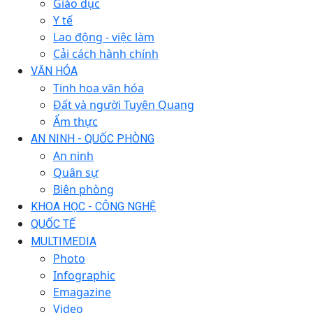
Giáo dục
Y tế
Lao động - việc làm
Cải cách hành chính
VĂN HÓA
Tinh hoa văn hóa
Đất và người Tuyên Quang
Ẩm thực
AN NINH - QUỐC PHÒNG
An ninh
Quân sự
Biên phòng
KHOA HỌC - CÔNG NGHỆ
QUỐC TẾ
MULTIMEDIA
Photo
Infographic
Emagazine
Video