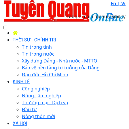
En |
Vi
Toggle main menu visibility
THỜI SỰ - CHÍNH TRỊ
Tin trong tỉnh
Tin trong nước
Xây dựng Đảng - Nhà nước - MTTQ
Bảo vệ nền tảng tư tưởng của Đảng
Đạo đức Hồ Chí Minh
KINH TẾ
Công nghiệp
Nông-Lâm nghiệp
Thương mại - Dịch vụ
Đầu tư
Nông thôn mới
XÃ HỘI