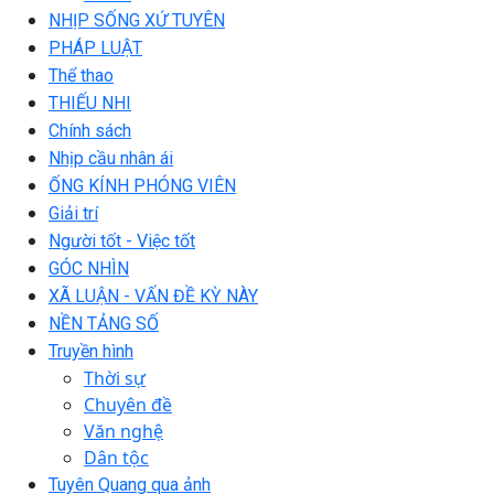
NHỊP SỐNG XỨ TUYÊN
PHÁP LUẬT
Thể thao
THIẾU NHI
Chính sách
Nhịp cầu nhân ái
ỐNG KÍNH PHÓNG VIÊN
Giải trí
Người tốt - Việc tốt
GÓC NHÌN
XÃ LUẬN - VẤN ĐỀ KỲ NÀY
NỀN TẢNG SỐ
Truyền hình
Thời sự
Chuyên đề
Văn nghệ
Dân tộc
Tuyên Quang qua ảnh