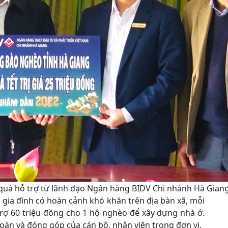
quà hỗ trợ từ lãnh đạo Ngân hàng BIDV Chi nhánh Hà Giang
ộ gia đình có hoàn cảnh khó khăn trên địa bàn xã, mỗi
 trợ 60 triệu đồng cho 1 hộ nghèo để xây dựng nhà ở.
oàn và đóng góp của cán bộ, nhân viên trong đơn vị.