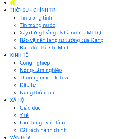
THỜI SỰ - CHÍNH TRỊ
Tin trong tỉnh
Tin trong nước
Xây dựng Đảng - Nhà nước - MTTQ
Bảo vệ nền tảng tư tưởng của Đảng
Đạo đức Hồ Chí Minh
KINH TẾ
Công nghiệp
Nông-Lâm nghiệp
Thương mại - Dịch vụ
Đầu tư
Nông thôn mới
XÃ HỘI
Giáo dục
Y tế
Lao động - việc làm
Cải cách hành chính
VĂN HÓA