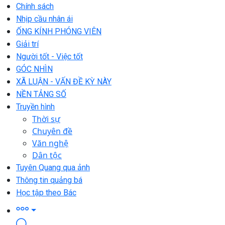
Chính sách
Nhịp cầu nhân ái
ỐNG KÍNH PHÓNG VIÊN
Giải trí
Người tốt - Việc tốt
GÓC NHÌN
XÃ LUẬN - VẤN ĐỀ KỲ NÀY
NỀN TẢNG SỐ
Truyền hình
Thời sự
Chuyên đề
Văn nghệ
Dân tộc
Tuyên Quang qua ảnh
Thông tin quảng bá
Học tập theo Bác