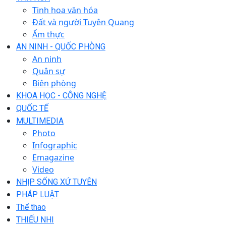
Tinh hoa văn hóa
Đất và người Tuyên Quang
Ẩm thực
AN NINH - QUỐC PHÒNG
An ninh
Quân sự
Biên phòng
KHOA HỌC - CÔNG NGHỆ
QUỐC TẾ
MULTIMEDIA
Photo
Infographic
Emagazine
Video
NHỊP SỐNG XỨ TUYÊN
PHÁP LUẬT
Thể thao
THIẾU NHI