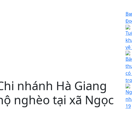
Bạ
Đọc
Tu
kh
vệ
Bá
th
có
tr
Chi nhánh Hà Giang
Ng
hộ nghèo tại xã Ngọc
nh
19