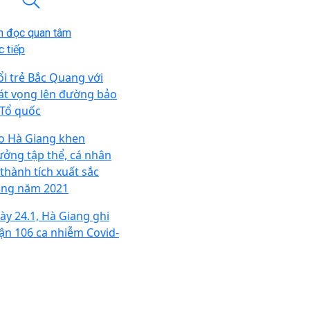
n đọc quan tâm
 tiếp
ổi trẻ Bắc Quang với
át vọng lên đường bảo
 Tổ quốc
o Hà Giang khen
ưởng tập thể, cá nhân
 thành tích xuất sắc
ong năm 2021
ày 24.1, Hà Giang ghi
ận 106 ca nhiễm Covid-