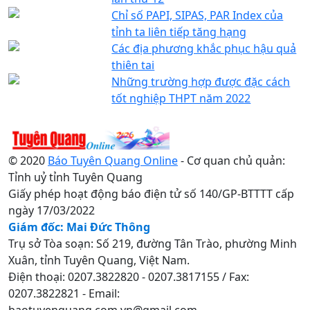
Chỉ số PAPI, SIPAS, PAR Index của
tỉnh ta liên tiếp tăng hạng
Các địa phương khắc phục hậu quả
thiên tai
Những trường hợp được đặc cách
tốt nghiệp THPT năm 2022
© 2020
Báo Tuyên Quang Online
- Cơ quan chủ quản:
Tỉnh uỷ tỉnh Tuyên Quang
Giấy phép hoạt động báo điện tử số 140/GP-BTTTT cấp
ngày 17/03/2022
Giám đốc: Mai Đức Thông
Trụ sở Tòa soạn: Số 219, đường Tân Trào, phường Minh
Xuân, tỉnh Tuyên Quang, Việt Nam.
Điện thoại: 0207.3822820 - 0207.3817155 / Fax:
0207.3822821 - Email:
baotuyenquang.com.vn@gmail.com