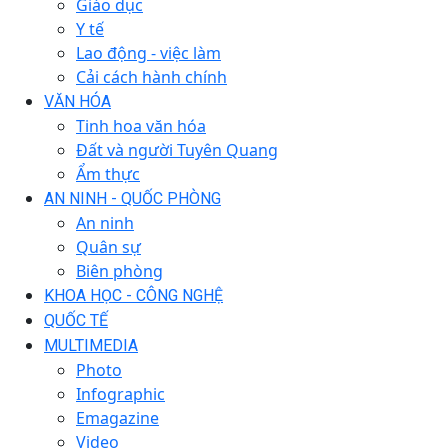
Giáo dục
Y tế
Lao động - việc làm
Cải cách hành chính
VĂN HÓA
Tinh hoa văn hóa
Đất và người Tuyên Quang
Ẩm thực
AN NINH - QUỐC PHÒNG
An ninh
Quân sự
Biên phòng
KHOA HỌC - CÔNG NGHỆ
QUỐC TẾ
MULTIMEDIA
Photo
Infographic
Emagazine
Video