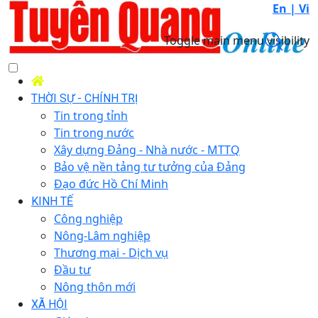
En |
Vi
Toggle main menu visibility
THỜI SỰ - CHÍNH TRỊ
Tin trong tỉnh
Tin trong nước
Xây dựng Đảng - Nhà nước - MTTQ
Bảo vệ nền tảng tư tưởng của Đảng
Đạo đức Hồ Chí Minh
KINH TẾ
Công nghiệp
Nông-Lâm nghiệp
Thương mại - Dịch vụ
Đầu tư
Nông thôn mới
XÃ HỘI