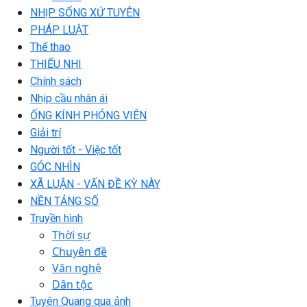
NHỊP SỐNG XỨ TUYÊN
PHÁP LUẬT
Thể thao
THIẾU NHI
Chính sách
Nhịp cầu nhân ái
ỐNG KÍNH PHÓNG VIÊN
Giải trí
Người tốt - Việc tốt
GÓC NHÌN
XÃ LUẬN - VẤN ĐỀ KỲ NÀY
NỀN TẢNG SỐ
Truyền hình
Thời sự
Chuyên đề
Văn nghệ
Dân tộc
Tuyên Quang qua ảnh