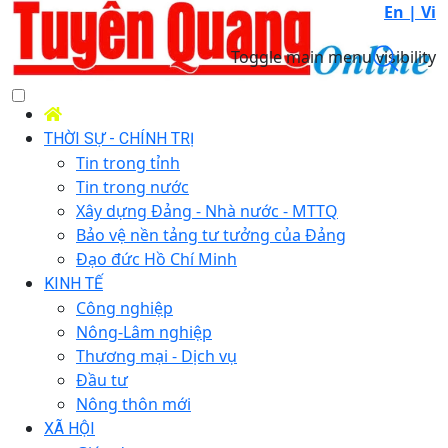
En |
Vi
Toggle main menu visibility
THỜI SỰ - CHÍNH TRỊ
Tin trong tỉnh
Tin trong nước
Xây dựng Đảng - Nhà nước - MTTQ
Bảo vệ nền tảng tư tưởng của Đảng
Đạo đức Hồ Chí Minh
KINH TẾ
Công nghiệp
Nông-Lâm nghiệp
Thương mại - Dịch vụ
Đầu tư
Nông thôn mới
XÃ HỘI