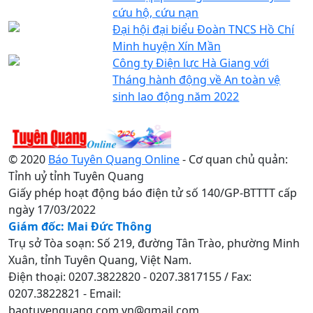
cứu hộ, cứu nạn
Đại hội đại biểu Đoàn TNCS Hồ Chí
Minh huyện Xín Mần
Công ty Điện lực Hà Giang với
Tháng hành động về An toàn vệ
sinh lao động năm 2022
© 2020
Báo Tuyên Quang Online
- Cơ quan chủ quản:
Tỉnh uỷ tỉnh Tuyên Quang
Giấy phép hoạt động báo điện tử số 140/GP-BTTTT cấp
ngày 17/03/2022
Giám đốc: Mai Đức Thông
Trụ sở Tòa soạn: Số 219, đường Tân Trào, phường Minh
Xuân, tỉnh Tuyên Quang, Việt Nam.
Điện thoại: 0207.3822820 - 0207.3817155 / Fax:
0207.3822821 - Email:
baotuyenquang.com.vn@gmail.com