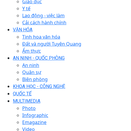
Giáo dục
Y tế
Lao động - việc làm
Cải cách hành chính
VĂN HÓA
Tinh hoa văn hóa
Đất và người Tuyên Quang
Ẩm thực
AN NINH - QUỐC PHÒNG
An ninh
Quân sự
Biên phòng
KHOA HỌC - CÔNG NGHỆ
QUỐC TẾ
MULTIMEDIA
Photo
Infographic
Emagazine
Video