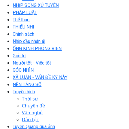
NHỊP SỐNG XỨ TUYÊN
PHÁP LUẬT
Thể thao
THIẾU NHI
Chính sách
Nhịp cầu nhân ái
ỐNG KÍNH PHÓNG VIÊN
Giải trí
Người tốt - Việc tốt
GÓC NHÌN
XÃ LUẬN - VẤN ĐỀ KỲ NÀY
NỀN TẢNG SỐ
Truyền hình
Thời sự
Chuyên đề
Văn nghệ
Dân tộc
Tuyên Quang qua ảnh