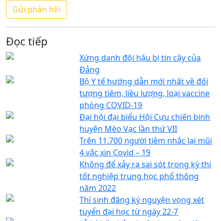
Đọc tiếp
Xứng danh đội hậu bị tin cậy của
Đảng
Bộ Y tế hướng dẫn mới nhất về đối
tượng tiêm, liều lượng, loại vaccine
phòng COVID-19
Đại hội đại biểu Hội Cựu chiến binh
huyện Mèo Vạc lần thứ VII
Trên 11.700 người tiêm nhắc lại mũi
4 vắc xin Covid – 19
Không để xảy ra sai sót trong kỳ thi
tốt nghiệp trung học phổ thông
năm 2022
Thí sinh đăng ký nguyện vọng xét
tuyển đại học từ ngày 22-7