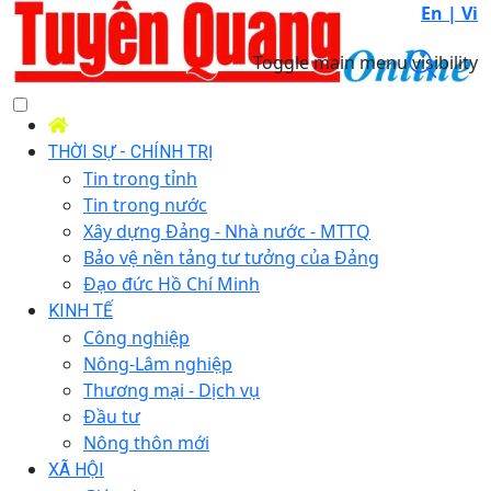
En |
Vi
Toggle main menu visibility
THỜI SỰ - CHÍNH TRỊ
Tin trong tỉnh
Tin trong nước
Xây dựng Đảng - Nhà nước - MTTQ
Bảo vệ nền tảng tư tưởng của Đảng
Đạo đức Hồ Chí Minh
KINH TẾ
Công nghiệp
Nông-Lâm nghiệp
Thương mại - Dịch vụ
Đầu tư
Nông thôn mới
XÃ HỘI