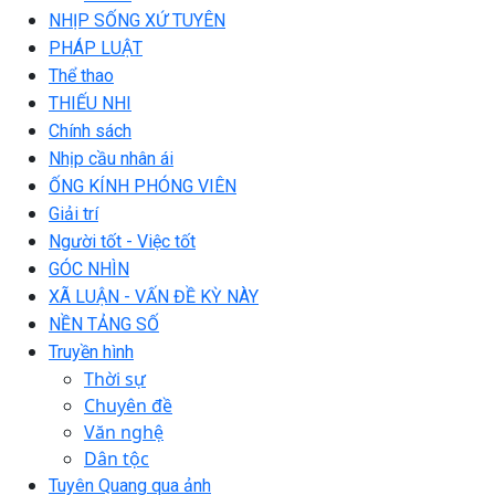
NHỊP SỐNG XỨ TUYÊN
PHÁP LUẬT
Thể thao
THIẾU NHI
Chính sách
Nhịp cầu nhân ái
ỐNG KÍNH PHÓNG VIÊN
Giải trí
Người tốt - Việc tốt
GÓC NHÌN
XÃ LUẬN - VẤN ĐỀ KỲ NÀY
NỀN TẢNG SỐ
Truyền hình
Thời sự
Chuyên đề
Văn nghệ
Dân tộc
Tuyên Quang qua ảnh