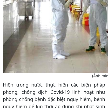
(Ảnh mi
Hiện trong nước thực hiện các biện pháp
phòng, chống dịch Covid-19 linh hoạt như
phòng chống bệnh đặc biệt nguy hiểm, bệnh
nguy hiểm để kịp thời áp dụng khi phát sinh