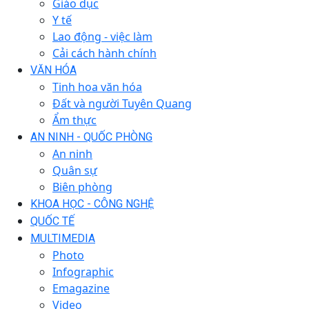
Giáo dục
Y tế
Lao động - việc làm
Cải cách hành chính
VĂN HÓA
Tinh hoa văn hóa
Đất và người Tuyên Quang
Ẩm thực
AN NINH - QUỐC PHÒNG
An ninh
Quân sự
Biên phòng
KHOA HỌC - CÔNG NGHỆ
QUỐC TẾ
MULTIMEDIA
Photo
Infographic
Emagazine
Video