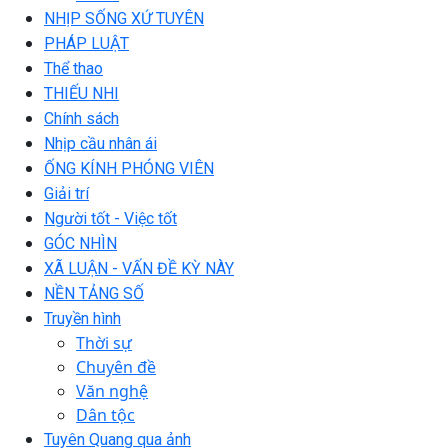
NHỊP SỐNG XỨ TUYÊN
PHÁP LUẬT
Thể thao
THIẾU NHI
Chính sách
Nhịp cầu nhân ái
ỐNG KÍNH PHÓNG VIÊN
Giải trí
Người tốt - Việc tốt
GÓC NHÌN
XÃ LUẬN - VẤN ĐỀ KỲ NÀY
NỀN TẢNG SỐ
Truyền hình
Thời sự
Chuyên đề
Văn nghệ
Dân tộc
Tuyên Quang qua ảnh