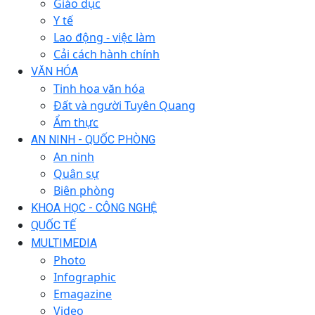
Giáo dục
Y tế
Lao động - việc làm
Cải cách hành chính
VĂN HÓA
Tinh hoa văn hóa
Đất và người Tuyên Quang
Ẩm thực
AN NINH - QUỐC PHÒNG
An ninh
Quân sự
Biên phòng
KHOA HỌC - CÔNG NGHỆ
QUỐC TẾ
MULTIMEDIA
Photo
Infographic
Emagazine
Video