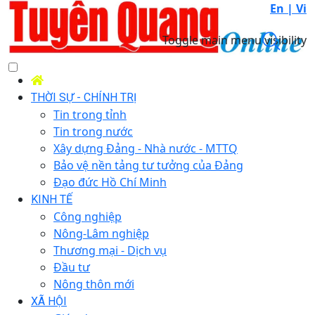
En |
Vi
Toggle main menu visibility
THỜI SỰ - CHÍNH TRỊ
Tin trong tỉnh
Tin trong nước
Xây dựng Đảng - Nhà nước - MTTQ
Bảo vệ nền tảng tư tưởng của Đảng
Đạo đức Hồ Chí Minh
KINH TẾ
Công nghiệp
Nông-Lâm nghiệp
Thương mại - Dịch vụ
Đầu tư
Nông thôn mới
XÃ HỘI