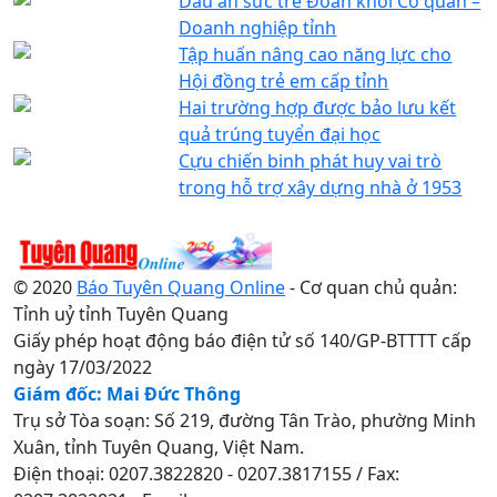
Dấu ấn sức trẻ Đoàn khối Cơ quan –
Doanh nghiệp tỉnh
Tập huấn nâng cao năng lực cho
Hội đồng trẻ em cấp tỉnh
Hai trường hợp được bảo lưu kết
quả trúng tuyển đại học
Cựu chiến binh phát huy vai trò
trong hỗ trợ xây dựng nhà ở 1953
© 2020
Báo Tuyên Quang Online
- Cơ quan chủ quản:
Tỉnh uỷ tỉnh Tuyên Quang
Giấy phép hoạt động báo điện tử số 140/GP-BTTTT cấp
ngày 17/03/2022
Giám đốc: Mai Đức Thông
Trụ sở Tòa soạn: Số 219, đường Tân Trào, phường Minh
Xuân, tỉnh Tuyên Quang, Việt Nam.
Điện thoại: 0207.3822820 - 0207.3817155 / Fax: