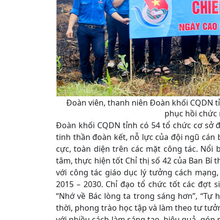
Đoàn viên, thanh niên Đoàn khối CQDN tỉn
phục hồi chức 
Đoàn khối CQDN tỉnh có 54 tổ chức cơ sở đo
tinh thần đoàn kết, nỗ lực của đội ngũ cán 
cực, toàn diện trên các mặt công tác. Nổi 
tâm, thực hiện tốt Chỉ thị số 42 của Ban Bí
với công tác giáo dục lý tưởng cách mạng, 
2015 – 2030. Chỉ đạo tổ chức tốt các đợt s
“Nhớ về Bác lòng ta trong sáng hơn”, “T
thời, phong trào học tập và làm theo tư t
với nhiều cách làm sáng tạo, hiệu quả, góp 