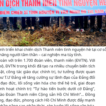
h triển khai chiến dịch Thanh niên tình nguyện hè tại cơ s
năng người tâm thần – cai nghiện ma túy tỉnh.
àn với trên 1.700 đoàn viên, thanh niên (ĐVTN). Với
bộ, ĐVTN trong khối đã tạo ra nhiều chuyển biến tích
bật, công tác giáo dục chính trị, tư tưởng được quan
 thư T.Ư Đảng về tăng cường sự lãnh đạo của Đảng đối
đạo đức, lối sống văn hóa cho thế hệ trẻ, giai đoạn
inh hoạt chính trị: “Tự hào tiến bước dưới cờ Đảng”,
ự hào Đoàn Thanh niên Cộng sản Hồ Chí Minh”… Đồng
ưởng, đạo đức, phong cách Hồ Chí Minh được đẩy mạnh
phần nâng cao nhận thức, rèn luyện lối sống văn hóa,