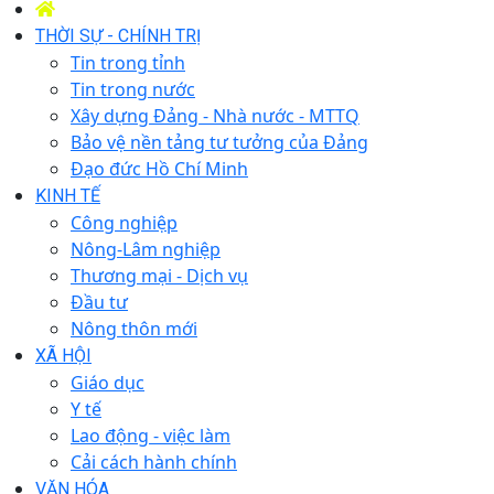
THỜI SỰ - CHÍNH TRỊ
Tin trong tỉnh
Tin trong nước
Xây dựng Đảng - Nhà nước - MTTQ
Bảo vệ nền tảng tư tưởng của Đảng
Đạo đức Hồ Chí Minh
KINH TẾ
Công nghiệp
Nông-Lâm nghiệp
Thương mại - Dịch vụ
Đầu tư
Nông thôn mới
XÃ HỘI
Giáo dục
Y tế
Lao động - việc làm
Cải cách hành chính
VĂN HÓA