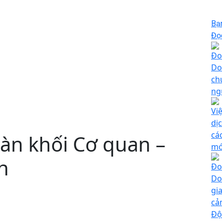
Bạ
Đọc
Đo
Do
ch
ng
Vi
dị
cá
àn khối Cơ quan –
mớ
h
Đo
Do
gi
cả
Độ