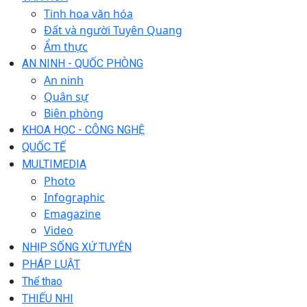
Tinh hoa văn hóa
Đất và người Tuyên Quang
Ẩm thực
AN NINH - QUỐC PHÒNG
An ninh
Quân sự
Biên phòng
KHOA HỌC - CÔNG NGHỆ
QUỐC TẾ
MULTIMEDIA
Photo
Infographic
Emagazine
Video
NHỊP SỐNG XỨ TUYÊN
PHÁP LUẬT
Thể thao
THIẾU NHI