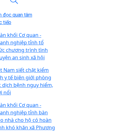
n đọc quan tâm
 tiếp
àn khối Cơ quan -
anh nghiệp tỉnh tổ
ức chương trình tình
uyện an sinh xã hội
ệt Nam siết chặt kiểm
ch y tế biên giới phòng
c dịch bệnh nguy hiểm,
i nổi
àn khối Cơ quan -
anh nghiệp tỉnh bàn
ao nhà cho hộ có hoàn
nh khó khăn xã Phương