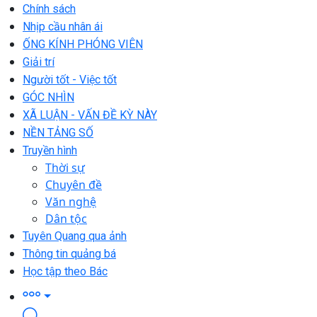
Chính sách
Nhịp cầu nhân ái
ỐNG KÍNH PHÓNG VIÊN
Giải trí
Người tốt - Việc tốt
GÓC NHÌN
XÃ LUẬN - VẤN ĐỀ KỲ NÀY
NỀN TẢNG SỐ
Truyền hình
Thời sự
Chuyên đề
Văn nghệ
Dân tộc
Tuyên Quang qua ảnh
Thông tin quảng bá
Học tập theo Bác