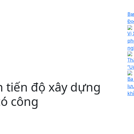
Bạ
Đọc
Vị
ph
ng
Th
“U
Ba
 tiến độ xây dựng
lư
kh
có công