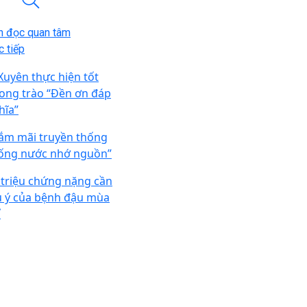
n đọc quan tâm
 tiếp
 Xuyên thực hiện tốt
ong trào “Đền ơn đáp
hĩa”
ắm mãi truyền thống
ống nước nhớ nguồn”
 triệu chứng nặng cần
u ý của bệnh đậu mùa
ỉ