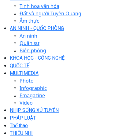
Tinh hoa văn hóa
Đất và người Tuyên Quang
Ẩm thực
AN NINH - QUỐC PHÒNG
An ninh
Quân sự
Biên phòng
KHOA HỌC - CÔNG NGHỆ
QUỐC TẾ
MULTIMEDIA
Photo
Infographic
Emagazine
Video
NHỊP SỐNG XỨ TUYÊN
PHÁP LUẬT
Thể thao
THIẾU NHI