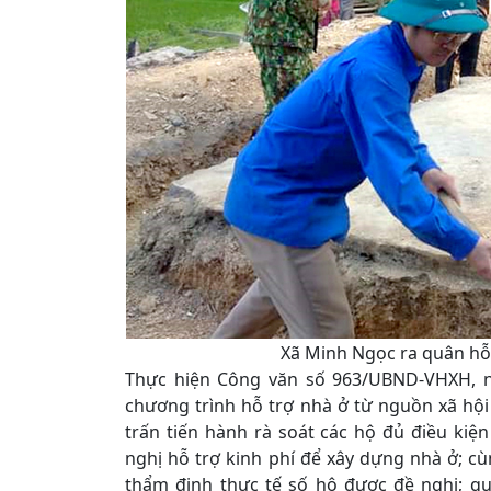
Xã Minh Ngọc ra quân hỗ 
Thực hiện Công văn số 963/UBND-VHXH, ng
chương trình hỗ trợ nhà ở từ nguồn xã hội
trấn tiến hành rà soát các hộ đủ điều ki
nghị hỗ trợ kinh phí để xây dựng nhà ở; cù
thẩm định thực tế số hộ được đề nghị; qu