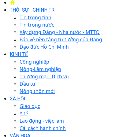
THỜI SỰ - CHÍNH TRỊ
Tin trong tỉnh
Tin trong nước
Xây dựng Đảng - Nhà nước - MTTQ
Bảo vệ nền tảng tư tưởng của Đảng
Đạo đức Hồ Chí Minh
KINH TẾ
Công nghiệp
Nông-Lâm nghiệp
Thương mại - Dịch vụ
Đầu tư
Nông thôn mới
XÃ HỘI
Giáo dục
Y tế
Lao động - việc làm
Cải cách hành chính
VĂN HÓA