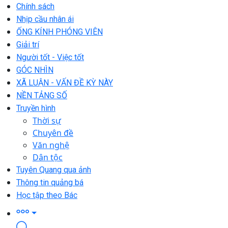
Chính sách
Nhịp cầu nhân ái
ỐNG KÍNH PHÓNG VIÊN
Giải trí
Người tốt - Việc tốt
GÓC NHÌN
XÃ LUẬN - VẤN ĐỀ KỲ NÀY
NỀN TẢNG SỐ
Truyền hình
Thời sự
Chuyên đề
Văn nghệ
Dân tộc
Tuyên Quang qua ảnh
Thông tin quảng bá
Học tập theo Bác