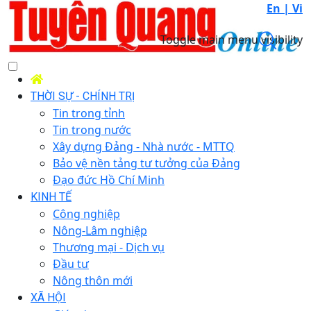
En |
Vi
Toggle main menu visibility
THỜI SỰ - CHÍNH TRỊ
Tin trong tỉnh
Tin trong nước
Xây dựng Đảng - Nhà nước - MTTQ
Bảo vệ nền tảng tư tưởng của Đảng
Đạo đức Hồ Chí Minh
KINH TẾ
Công nghiệp
Nông-Lâm nghiệp
Thương mại - Dịch vụ
Đầu tư
Nông thôn mới
XÃ HỘI