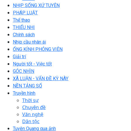
NHỊP SỐNG XỨ TUYÊN
PHÁP LUẬT
Thể thao
THIẾU NHI
Chính sách
Nhịp cầu nhân ái
ỐNG KÍNH PHÓNG VIÊN
Giải trí
Người tốt - Việc tốt
GÓC NHÌN
XÃ LUẬN - VẤN ĐỀ KỲ NÀY
NỀN TẢNG SỐ
Truyền hình
Thời sự
Chuyên đề
Văn nghệ
Dân tộc
Tuyên Quang qua ảnh