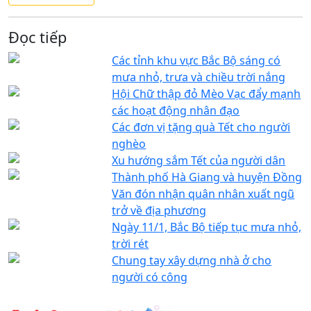
Đọc tiếp
Các tỉnh khu vực Bắc Bộ sáng có
mưa nhỏ, trưa và chiều trời nắng
Hội Chữ thập đỏ Mèo Vạc đẩy mạnh
các hoạt động nhân đạo
Các đơn vị tặng quà Tết cho người
nghèo
Xu hướng sắm Tết của người dân
Thành phố Hà Giang và huyện Đồng
Văn đón nhận quân nhân xuất ngũ
trở về địa phương
Ngày 11/1, Bắc Bộ tiếp tục mưa nhỏ,
trời rét
Chung tay xây dựng nhà ở cho
người có công