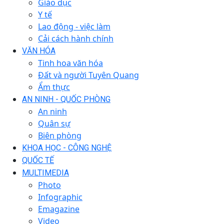
Giáo dục
Y tế
Lao động - việc làm
Cải cách hành chính
VĂN HÓA
Tinh hoa văn hóa
Đất và người Tuyên Quang
Ẩm thực
AN NINH - QUỐC PHÒNG
An ninh
Quân sự
Biên phòng
KHOA HỌC - CÔNG NGHỆ
QUỐC TẾ
MULTIMEDIA
Photo
Infographic
Emagazine
Video