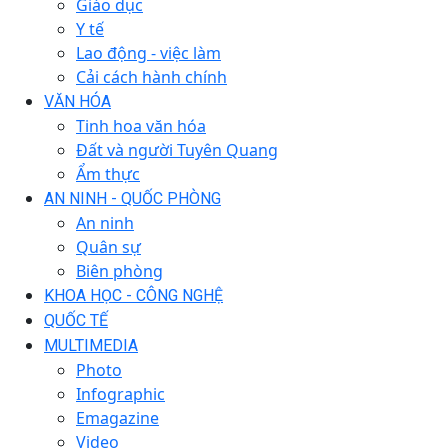
Giáo dục
Y tế
Lao động - việc làm
Cải cách hành chính
VĂN HÓA
Tinh hoa văn hóa
Đất và người Tuyên Quang
Ẩm thực
AN NINH - QUỐC PHÒNG
An ninh
Quân sự
Biên phòng
KHOA HỌC - CÔNG NGHỆ
QUỐC TẾ
MULTIMEDIA
Photo
Infographic
Emagazine
Video