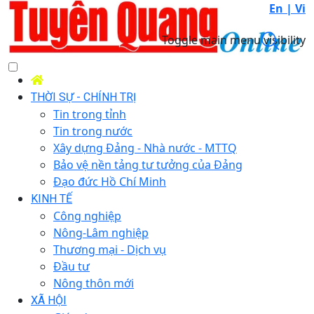
En |
Vi
Toggle main menu visibility
THỜI SỰ - CHÍNH TRỊ
Tin trong tỉnh
Tin trong nước
Xây dựng Đảng - Nhà nước - MTTQ
Bảo vệ nền tảng tư tưởng của Đảng
Đạo đức Hồ Chí Minh
KINH TẾ
Công nghiệp
Nông-Lâm nghiệp
Thương mại - Dịch vụ
Đầu tư
Nông thôn mới
XÃ HỘI