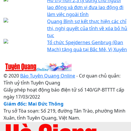
Hỗ trợ hơn 2,3 tỷ đồng cho người
lao động và đơn vị đưa lao động đi
làm việc ngoài tỉnh
Quang Bình sơ kết thực hiện các chỉ
thị, nghị quyết của tỉnh về xóa bỏ hủ
tục
Tổ chức Spejdernes Genbrug (Đan
Mạch) tặng quà tại Bắc Mê, Vị Xuyên
© 2020
Báo Tuyên Quang Online
- Cơ quan chủ quản:
Tỉnh uỷ tỉnh Tuyên Quang
Giấy phép hoạt động báo điện tử số 140/GP-BTTTT cấp
ngày 17/03/2022
Giám đốc: Mai Đức Thông
Trụ sở Tòa soạn: Số 219, đường Tân Trào, phường Minh
Xuân, tỉnh Tuyên Quang, Việt Nam.
Điện thoại: 0207.3822820 - 0207.3817155 / Fax: