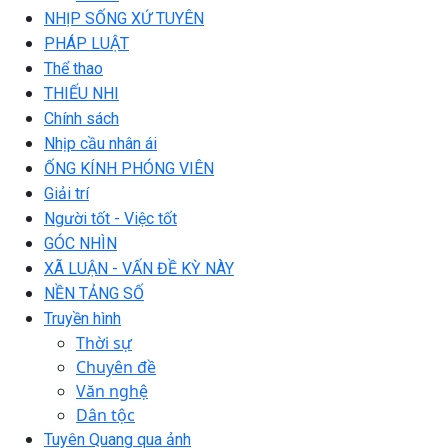
NHỊP SỐNG XỨ TUYÊN
PHÁP LUẬT
Thể thao
THIẾU NHI
Chính sách
Nhịp cầu nhân ái
ỐNG KÍNH PHÓNG VIÊN
Giải trí
Người tốt - Việc tốt
GÓC NHÌN
XÃ LUẬN - VẤN ĐỀ KỲ NÀY
NỀN TẢNG SỐ
Truyền hình
Thời sự
Chuyên đề
Văn nghệ
Dân tộc
Tuyên Quang qua ảnh