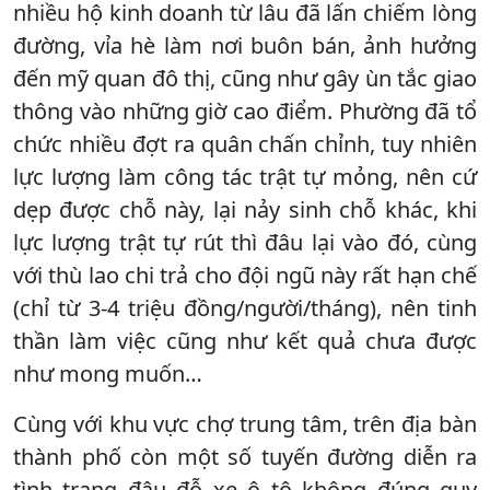
nhiều hộ kinh doanh từ lâu đã lấn chiếm lòng
đường, vỉa hè làm nơi buôn bán, ảnh hưởng
đến mỹ quan đô thị, cũng như gây ùn tắc giao
thông vào những giờ cao điểm. Phường đã tổ
chức nhiều đợt ra quân chấn chỉnh, tuy nhiên
lực lượng làm công tác trật tự mỏng, nên cứ
dẹp được chỗ này, lại nảy sinh chỗ khác, khi
lực lượng trật tự rút thì đâu lại vào đó, cùng
với thù lao chi trả cho đội ngũ này rất hạn chế
(chỉ từ 3-4 triệu đồng/người/tháng), nên tinh
thần làm việc cũng như kết quả chưa được
như mong muốn…
Cùng với khu vực chợ trung tâm, trên địa bàn
thành phố còn một số tuyến đường diễn ra
tình trạng đậu đỗ xe ô tô không đúng quy