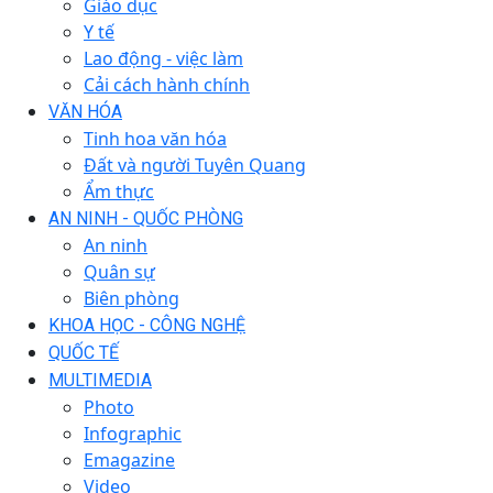
Giáo dục
Y tế
Lao động - việc làm
Cải cách hành chính
VĂN HÓA
Tinh hoa văn hóa
Đất và người Tuyên Quang
Ẩm thực
AN NINH - QUỐC PHÒNG
An ninh
Quân sự
Biên phòng
KHOA HỌC - CÔNG NGHỆ
QUỐC TẾ
MULTIMEDIA
Photo
Infographic
Emagazine
Video