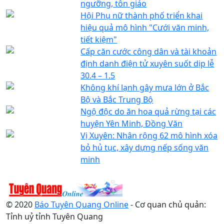
ngưỡng, tôn giáo
Hội Phụ nữ thành phố triển khai
hiệu quả mô hình "Cưới văn minh,
tiết kiệm"
Cấp căn cước công dân và tài khoản
định danh điện tử xuyên suốt dịp lễ
30.4 – 1.5
Không khí lạnh gây mưa lớn ở Bắc
Bộ và Bắc Trung Bộ
Ngộ độc do ăn hoa quả rừng tại các
huyện Yên Minh, Đồng Văn
Vị Xuyên: Nhân rộng 62 mô hình xóa
bỏ hủ tục, xây dựng nếp sống văn
minh
© 2020
Báo Tuyên Quang Online
- Cơ quan chủ quản:
Tỉnh uỷ tỉnh Tuyên Quang