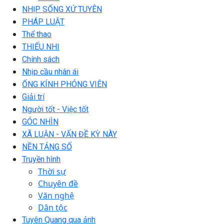
NHỊP SỐNG XỨ TUYÊN
PHÁP LUẬT
Thể thao
THIẾU NHI
Chính sách
Nhịp cầu nhân ái
ỐNG KÍNH PHÓNG VIÊN
Giải trí
Người tốt - Việc tốt
GÓC NHÌN
XÃ LUẬN - VẤN ĐỀ KỲ NÀY
NỀN TẢNG SỐ
Truyền hình
Thời sự
Chuyên đề
Văn nghệ
Dân tộc
Tuyên Quang qua ảnh