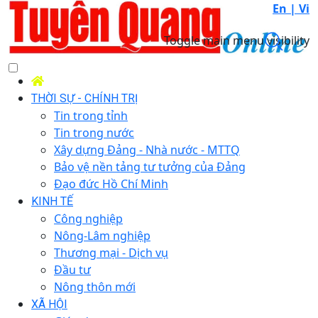
En |
Vi
Toggle main menu visibility
THỜI SỰ - CHÍNH TRỊ
Tin trong tỉnh
Tin trong nước
Xây dựng Đảng - Nhà nước - MTTQ
Bảo vệ nền tảng tư tưởng của Đảng
Đạo đức Hồ Chí Minh
KINH TẾ
Công nghiệp
Nông-Lâm nghiệp
Thương mại - Dịch vụ
Đầu tư
Nông thôn mới
XÃ HỘI