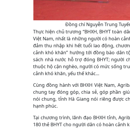
Đồng chí Nguyễn Trung Tuyến,
Thực hiện chủ trương “BHXH, BHYT toàn d
Việt Nam, nhất là những người có hoàn cản
đảm thu nhập khi hết tuổi lao động, chươ
cảnh khó khăn” hướng tới đồng bào dân t
sách nhà nước hỗ trợ đóng BHYT; người c
thuộc hộ cận nghèo, người có mức sống tr
cảnh khó khăn, yếu thế khác...
Cùng đồng hành với BHXH Việt Nam, Agriba
chung tay đóng góp, chia sẻ, góp phần gi
nói chung, tỉnh Hà Giang nói riêng được c
hạnh phúc.
Tại chương trình, lãnh đạo BHXH tỉnh, Agri
180 thẻ BHYT cho người dân có hoàn cảnh kh