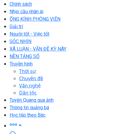
Chính sách
Nhịp cầu nhân ái
ỐNG KÍNH PHÓNG VIÊN
Giải trí
Người tốt - Việc tốt
GÓC NHÌN
XÃ LUẬN - VẤN ĐỀ KỲ NÀY
NỀN TẢNG SỐ
Truyền hình
Thời sự
Chuyên đề
Văn nghệ
Dân tộc
Tuyên Quang qua ảnh
Thông tin quảng bá
Học tập theo Bác