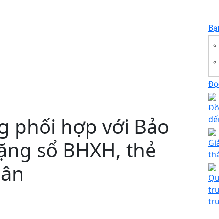
Bạ
Đọc
Đồ
g phối hợp với Bảo
đế
tặng sổ BHXH, thẻ
Giả
th
dân
Qu
tr
tr