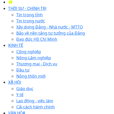
THỜI SỰ - CHÍNH TRỊ
Tin trong tỉnh
Tin trong nước
Xây dựng Đảng - Nhà nước - MTTQ
Bảo vệ nền tảng tư tưởng của Đảng
Đạo đức Hồ Chí Minh
KINH TẾ
Công nghiệp
Nông-Lâm nghiệp
Thương mại - Dịch vụ
Đầu tư
Nông thôn mới
XÃ HỘI
Giáo dục
Y tế
Lao động - việc làm
Cải cách hành chính
VĂN HÓA