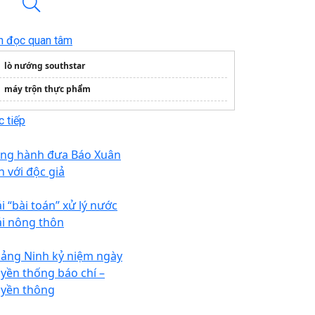
n đọc quan tâm
lò nướng southstar
máy trộn thực phẩm
 tiếp
ng hành đưa Báo Xuân
n với độc giả
i “bài toán” xử lý nước
ải nông thôn
ảng Ninh kỷ niệm ngày
uyền thống báo chí –
uyền thông