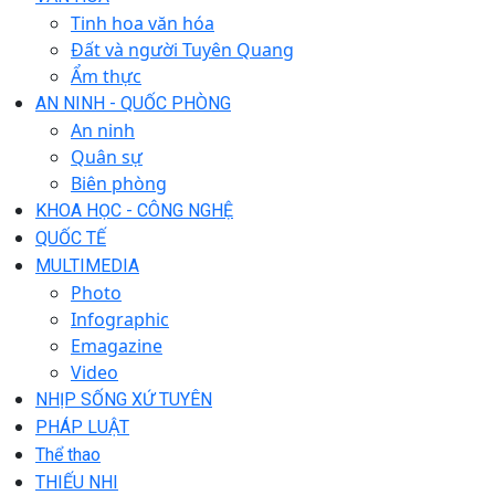
Tinh hoa văn hóa
Đất và người Tuyên Quang
Ẩm thực
AN NINH - QUỐC PHÒNG
An ninh
Quân sự
Biên phòng
KHOA HỌC - CÔNG NGHỆ
QUỐC TẾ
MULTIMEDIA
Photo
Infographic
Emagazine
Video
NHỊP SỐNG XỨ TUYÊN
PHÁP LUẬT
Thể thao
THIẾU NHI