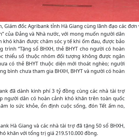
 Giám đốc Agribank tỉnh Hà Giang cùng lãnh đạo các đơn v
ân” của Đảng và Nhà nước, với mong muốn người dân
h khó khăn được chăm sóc y tế khi ốm đau, được bảo
ng trình “Tặng sổ BHXH, thẻ BHYT cho người có hoàn
ộc thiểu số thuộc nhóm đối tượng không được ngân
hưa có thẻ BHYT thuộc diện mới thoát nghèo; người
ung bình chưa tham gia BHXH, BHYT và người có hoàn
nk đã dành kinh phí 3 tỷ đồng cùng các nhà tài trợ
úp người dân có hoàn cảnh khó khăn trên toàn quốc
hăm lo sức khỏe, ổn định cuộc sống, đón Tết ấm no,
bank Hà Giang và các nhà tài trợ đã tặng 50 sổ BHXH,
ó khăn với tổng trị giá 219.510.000 đồng.