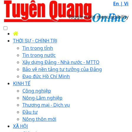
En |
Vi
Toggle main menu visibility
THỜI SỰ - CHÍNH TRỊ
Tin trong tỉnh
Tin trong nước
Xây dựng Đảng - Nhà nước - MTTQ
Bảo vệ nền tảng tư tưởng của Đảng
Đạo đức Hồ Chí Minh
KINH TẾ
Công nghiệp
Nông-Lâm nghiệp
Thương mại - Dịch vụ
Đầu tư
Nông thôn mới
XÃ HỘI