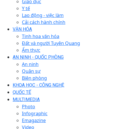
Giáo dục
Y tế
Lao động - việc làm
Cải cách hành chính
VĂN HÓA
Tinh hoa văn hóa
Đất và người Tuyên Quang
Ẩm thực
AN NINH - QUỐC PHÒNG
An ninh
Quân sự
Biên phòng
KHOA HỌC - CÔNG NGHỆ
QUỐC TẾ
MULTIMEDIA
Photo
Infographic
Emagazine
Video