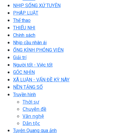
NHỊP SỐNG XỨ TUYÊN
PHÁP LUẬT
Thể thao
THIẾU NHI
Chính sách
Nhịp cầu nhân ái
ỐNG KÍNH PHÓNG VIÊN
Giải trí
Người tốt - Việc tốt
GÓC NHÌN
XÃ LUẬN - VẤN ĐỀ KỲ NÀY
NỀN TẢNG SỐ
Truyền hình
Thời sự
Chuyên đề
Văn nghệ
Dân tộc
Tuyên Quang qua ảnh