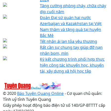
Tăng cường phòng cháy, chữa cháy
dịp cuối năm
Đoàn Đại sứ quán hai nước
Azerbaijan và Kazakhstan tại Việt
Nam thăm và tặng quà tại huyện
Bắc Mê
Tết nhân ái lan tỏa yêu thương
Rất cần sự chung tay giúp đỡ nạn
nhân bom, mìn
Ký kết chương trình phối hợp thực
hiện công tác khuyến học, khuyến
tài, xây dựng xã hội học tập
© 2020
Báo Tuyên Quang Online
- Cơ quan chủ quản:
Tỉnh uỷ tỉnh Tuyên Quang
Giấy phép hoạt động báo điện tử số 140/GP-BTTTT cấp