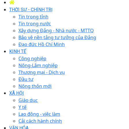
THỜI SỰ - CHÍNH TRỊ
Tin trong tỉnh
Tin trong nước
Xây dựng Đảng - Nhà nước - MTTQ
Bảo vệ nền tảng tư tưởng của Đảng
Đạo đức Hồ Chí Minh
KINH TẾ
Công nghiệp
Nông-Lâm nghiệp
Thương mại - Dịch vụ
Đầu tư
Nông thôn mới
XÃ HỘI
Giáo dục
Y tế
Lao động - việc làm
Cải cách hành chính
VĂN HÓA