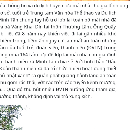
a thông tin và du lịch huyện lợp mái nhà cho gia đình ông
 sở, tuổi trẻ Trung tâm Văn hóa Thể thao và Du lịch
inh Tân chung tay hỗ trợ lợp lại toàn bộ mái nhà đã
và bà Vàng Khái Dìn tại thôn Thượng Lâm. Ông Quẩy,
ị liệt đã 8 năm nay khiến việc đi lại gặp nhiều khó
ghiêm trọng, tiềm ẩn nguy cơ cao mất an toàn nhưng
ần của tuổi trẻ, đoàn viên, thanh niên (ĐVTN) Trung
ồng mua 164 tấm lợp để lợp lại mái nhà cho gia đình
 thanh niên xã Minh Tân chia sẻ: Với tinh thần “Đâu
 Đoàn thanh niên xã đã tổ chức nhiều hoạt động thiết
Chủ nhật xanh” ra quân phát quang hành lang an toàn
thu gom rác thải, vớt rác trên các tuyến kênh mương,
ăn… Qua đó thu hút nhiều ĐVTN hưởng ứng tham gia,
rưởng thành, khẳng định vai trò xung kích.