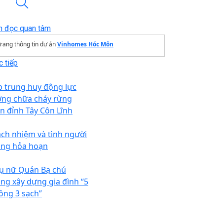
n đọc quan tâm
rang thông tin dự án
Vinhomes Hóc Môn
 tiếp
p trung huy động lực
ợng chữa cháy rừng
ên đỉnh Tây Côn Lĩnh
ách nhiệm và tình người
ong hỏa hoạn
ụ nữ Quản Bạ chú
ọng xây dựng gia đình “5
ông 3 sạch”