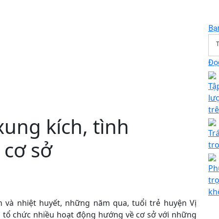
Bạ
T
Đọc
Tậ
lư
tr
xung kích, tình
Tr
 cơ sở
tr
Ph
tr
kh
n và nhiệt huyết, những năm qua, tuổi trẻ huyện Vị
, tổ chức nhiều hoạt động hướng về cơ sở với những