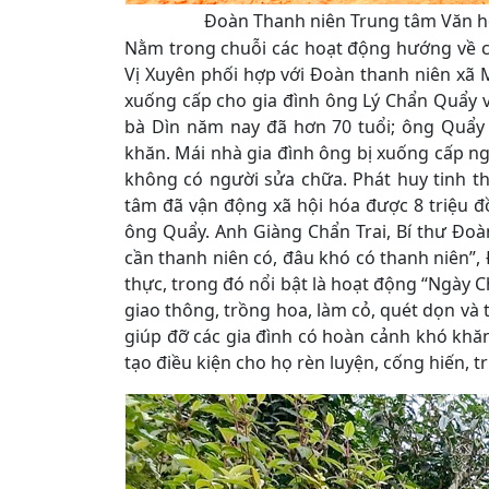
Đoàn Thanh niên Trung tâm Văn hó
Nằm trong chuỗi các hoạt động hướng về cơ
Vị Xuyên phối hợp với Đoàn thanh niên xã M
xuống cấp cho gia đình ông Lý Chẩn Quẩy 
bà Dìn năm nay đã hơn 70 tuổi; ông Quẩy b
khăn. Mái nhà gia đình ông bị xuống cấp n
không có người sửa chữa. Phát huy tinh th
tâm đã vận động xã hội hóa được 8 triệu đ
ông Quẩy. Anh Giàng Chẩn Trai, Bí thư Đoàn
cần thanh niên có, đâu khó có thanh niên”,
thực, trong đó nổi bật là hoạt động “Ngày 
giao thông, trồng hoa, làm cỏ, quét dọn và 
giúp đỡ các gia đình có hoàn cảnh khó kh
tạo điều kiện cho họ rèn luyện, cống hiến, t