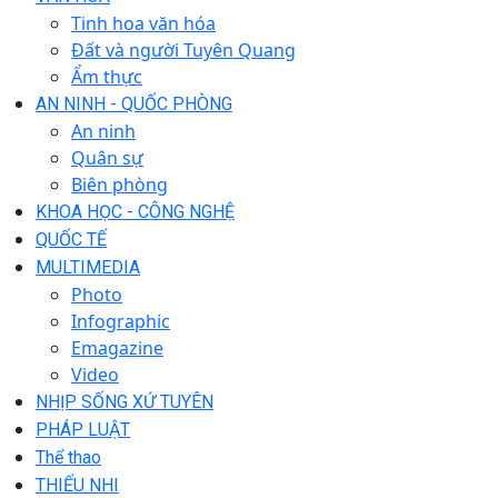
Tinh hoa văn hóa
Đất và người Tuyên Quang
Ẩm thực
AN NINH - QUỐC PHÒNG
An ninh
Quân sự
Biên phòng
KHOA HỌC - CÔNG NGHỆ
QUỐC TẾ
MULTIMEDIA
Photo
Infographic
Emagazine
Video
NHỊP SỐNG XỨ TUYÊN
PHÁP LUẬT
Thể thao
THIẾU NHI