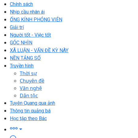
Chính sách
Nhịp cầu nhân ái
ỐNG KÍNH PHÓNG VIÊN
Giải trí
Người tốt - Việc tốt
GÓC NHÌN
XÃ LUẬN - VẤN ĐỀ KỲ NÀY
NỀN TẢNG SỐ
Truyền hình
Thời sự
Chuyên đề
Văn nghệ
Dân tộc
Tuyên Quang qua ảnh
Thông tin quảng bá
Học tập theo Bác