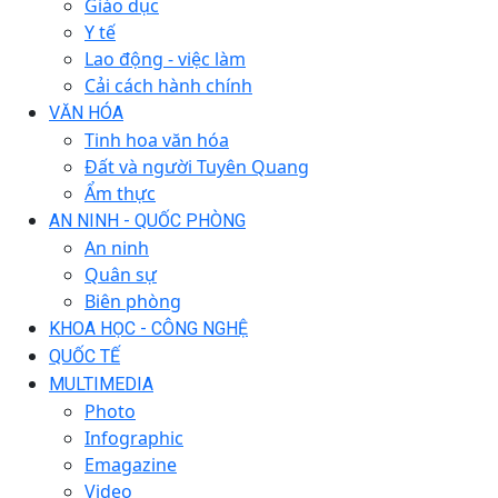
Giáo dục
Y tế
Lao động - việc làm
Cải cách hành chính
VĂN HÓA
Tinh hoa văn hóa
Đất và người Tuyên Quang
Ẩm thực
AN NINH - QUỐC PHÒNG
An ninh
Quân sự
Biên phòng
KHOA HỌC - CÔNG NGHỆ
QUỐC TẾ
MULTIMEDIA
Photo
Infographic
Emagazine
Video