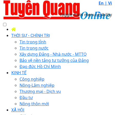
En |
Vi
Toggle main menu visibility
THỜI SỰ - CHÍNH TRỊ
Tin trong tỉnh
Tin trong nước
Xây dựng Đảng - Nhà nước - MTTQ
Bảo vệ nền tảng tư tưởng của Đảng
Đạo đức Hồ Chí Minh
KINH TẾ
Công nghiệp
Nông-Lâm nghiệp
Thương mại - Dịch vụ
Đầu tư
Nông thôn mới
XÃ HỘI