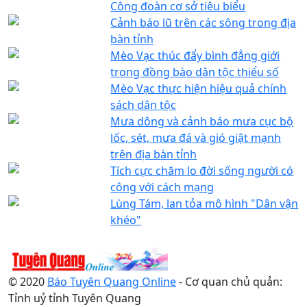
Công đoàn cơ sở tiêu biểu
Cảnh báo lũ trên các sông trong địa
bàn tỉnh
Mèo Vạc thúc đẩy bình đẳng giới
trong đồng bào dân tộc thiểu số
Mèo Vạc thực hiện hiệu quả chính
sách dân tộc
Mưa dông và cảnh báo mưa cục bộ
lốc, sét, mưa đá và gió giật mạnh
trên địa bàn tỉnh
Tích cực chăm lo đời sống người có
công với cách mạng
Lùng Tám, lan tỏa mô hình "Dân vận
khéo"
© 2020
Báo Tuyên Quang Online
- Cơ quan chủ quản:
Tỉnh uỷ tỉnh Tuyên Quang