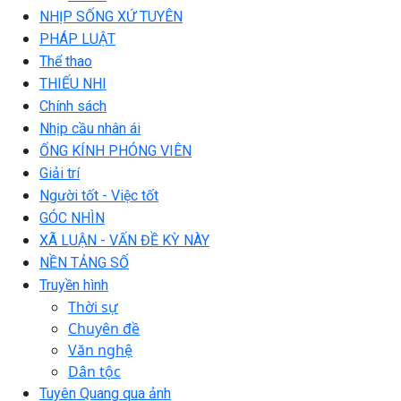
NHỊP SỐNG XỨ TUYÊN
PHÁP LUẬT
Thể thao
THIẾU NHI
Chính sách
Nhịp cầu nhân ái
ỐNG KÍNH PHÓNG VIÊN
Giải trí
Người tốt - Việc tốt
GÓC NHÌN
XÃ LUẬN - VẤN ĐỀ KỲ NÀY
NỀN TẢNG SỐ
Truyền hình
Thời sự
Chuyên đề
Văn nghệ
Dân tộc
Tuyên Quang qua ảnh