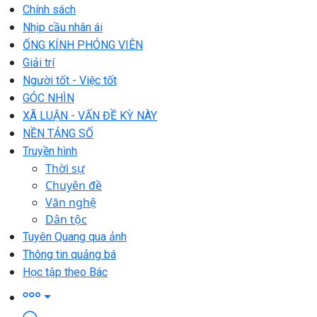
Chính sách
Nhịp cầu nhân ái
ỐNG KÍNH PHÓNG VIÊN
Giải trí
Người tốt - Việc tốt
GÓC NHÌN
XÃ LUẬN - VẤN ĐỀ KỲ NÀY
NỀN TẢNG SỐ
Truyền hình
Thời sự
Chuyên đề
Văn nghệ
Dân tộc
Tuyên Quang qua ảnh
Thông tin quảng bá
Học tập theo Bác