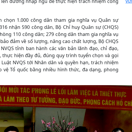
vữ
 lên đường nhập ngũ để thực hiện trách nhiệm công
yển chọn 1.000 công dân tham gia nghĩa vụ Quân sự
 316 nhận 590 công dân, Bộ Chỉ huy Quân sự (CHQS)
 phòng 110 công dân; 279 công dân tham gia nghĩa vụ
 bảo đảm về số lượng, nâng cao chất lượng, Bộ CHQS
NVQS tỉnh ban hành các văn bản lãnh đạo, chỉ đạo,
 thực hiện đầy đủ, đúng quy trình tuyển chọn và gọi
 Luật NVQS tới Nhân dân và quyền hạn, trách nhiệm
o vệ Tổ quốc bằng nhiều hình thức, đa dạng, phong