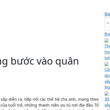
Bạ
Đọc
Th
họ
ững bước vào quân
lự
Cô
du
xâ
Ho
30
sắp diễn ra, tiếp nối các thế hệ cha anh, mang theo
xâ
 của tuổi trẻ, những thanh niên ưu tú nơi địa đầu Tổ