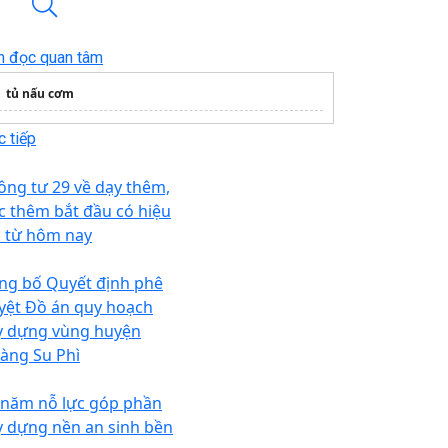
n đọc quan tâm
tủ nấu cơm
 tiếp
ông tư 29 về dạy thêm,
c thêm bắt đầu có hiệu
c từ hôm nay
ng bố Quyết định phê
yệt Đồ án quy hoạch
y dựng vùng huyện
àng Su Phì
 năm nỗ lực góp phần
y dựng nền an sinh bền