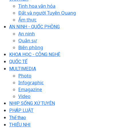
Tinh hoa văn hóa
Đất và người Tuyên Quang
Ẩm thực
AN NINH - QUỐC PHÒNG
An ninh
Quân sự
Biên phòng
KHOA HỌC - CÔNG NGHỆ
QUỐC TẾ
MULTIMEDIA
Photo
Infographic
Emagazine
Video
NHỊP SỐNG XỨ TUYÊN
PHÁP LUẬT
Thể thao
THIẾU NHI