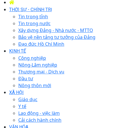
THỜI SỰ - CHÍNH TRỊ
Tin trong tỉnh
Tin trong nước
Xây dựng Đảng - Nhà nước - MTTQ
Bảo vệ nền tảng tư tưởng của Đảng
Đạo đức Hồ Chí Minh
KINH TẾ
Công nghiệp
Nông-Lâm nghiệp
Thương mại - Dịch vụ
Đầu tư
Nông thôn mới
XÃ HỘI
Giáo dục
Y tế
Lao động - việc làm
Cải cách hành chính
VĂN HÓA