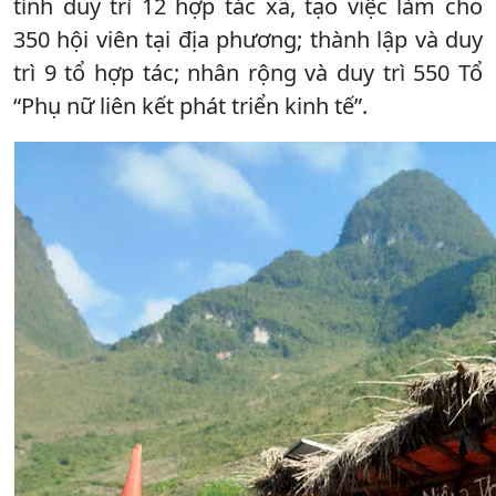
tỉnh duy trì 12 hợp tác xã, tạo việc làm cho
350 hội viên tại địa phương; thành lập và duy
trì 9 tổ hợp tác; nhân rộng và duy trì 550 Tổ
“Phụ nữ liên kết phát triển kinh tế”.