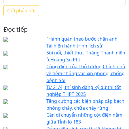
Đọc tiếp
"Hành quân theo bước chân anh":
Tái hiện hành trình lịch sử
Sôi nổi, thiết thực Tháng Thanh niên
ở Hoàng Su Phì
Công điện của Thủ tướng Chính phủ
về tiêm chủng vắc xin phòng, chống
bệnh Sởi
Từ 21/4, thí sinh đăng ký dự thi tốt
nghiệp THPT 2025
Tăng cường các biện pháp cấp bách
phòng cháy, chữa cháy rừng
Cần di chuyển những cột điện nằm
giữa Tỉnh lộ 183
Đảng viên sinh con thứ 3 không bị