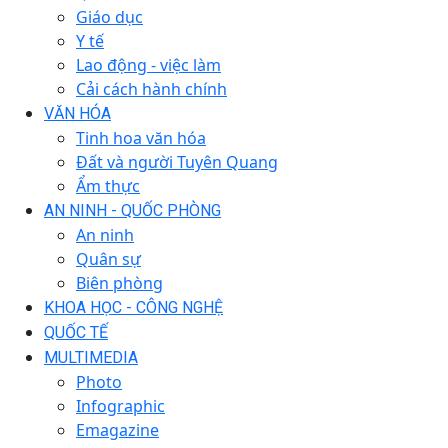
Giáo dục
Y tế
Lao động - việc làm
Cải cách hành chính
VĂN HÓA
Tinh hoa văn hóa
Đất và người Tuyên Quang
Ẩm thực
AN NINH - QUỐC PHÒNG
An ninh
Quân sự
Biên phòng
KHOA HỌC - CÔNG NGHỆ
QUỐC TẾ
MULTIMEDIA
Photo
Infographic
Emagazine