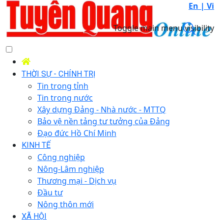
En |
Vi
Toggle main menu visibility
THỜI SỰ - CHÍNH TRỊ
Tin trong tỉnh
Tin trong nước
Xây dựng Đảng - Nhà nước - MTTQ
Bảo vệ nền tảng tư tưởng của Đảng
Đạo đức Hồ Chí Minh
KINH TẾ
Công nghiệp
Nông-Lâm nghiệp
Thương mại - Dịch vụ
Đầu tư
Nông thôn mới
XÃ HỘI