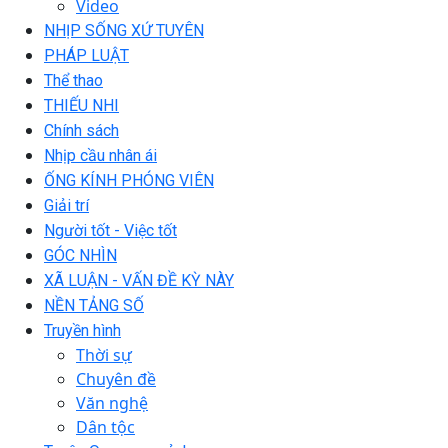
Video
NHỊP SỐNG XỨ TUYÊN
PHÁP LUẬT
Thể thao
THIẾU NHI
Chính sách
Nhịp cầu nhân ái
ỐNG KÍNH PHÓNG VIÊN
Giải trí
Người tốt - Việc tốt
GÓC NHÌN
XÃ LUẬN - VẤN ĐỀ KỲ NÀY
NỀN TẢNG SỐ
Truyền hình
Thời sự
Chuyên đề
Văn nghệ
Dân tộc