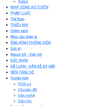
Video
NHỊP SỐNG XỨ TUYÊN
PHÁP LUẬT
Thể thao
THIẾU NHI
Chính sách
Nhịp cầu nhân ái
ỐNG KÍNH PHÓNG VIÊN
Giải trí
Người tốt - Việc tốt
GÓC NHÌN
XÃ LUẬN - VẤN ĐỀ KỲ NÀY
NỀN TẢNG SỐ
Truyền hình
Thời sự
Chuyên đề
Văn nghệ
Dân tộc