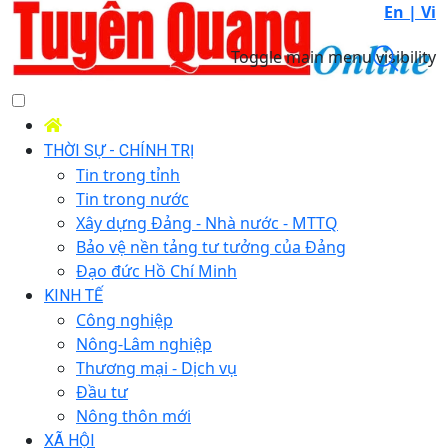
En |
Vi
Toggle main menu visibility
THỜI SỰ - CHÍNH TRỊ
Tin trong tỉnh
Tin trong nước
Xây dựng Đảng - Nhà nước - MTTQ
Bảo vệ nền tảng tư tưởng của Đảng
Đạo đức Hồ Chí Minh
KINH TẾ
Công nghiệp
Nông-Lâm nghiệp
Thương mại - Dịch vụ
Đầu tư
Nông thôn mới
XÃ HỘI