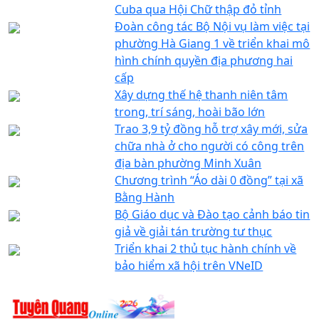
Cuba qua Hội Chữ thập đỏ tỉnh
Đoàn công tác Bộ Nội vụ làm việc tại
phường Hà Giang 1 về triển khai mô
hình chính quyền địa phương hai
cấp
Xây dựng thế hệ thanh niên tâm
trong, trí sáng, hoài bão lớn
Trao 3,9 tỷ đồng hỗ trợ xây mới, sửa
chữa nhà ở cho người có công trên
địa bàn phường Minh Xuân
Chương trình “Áo dài 0 đồng” tại xã
Bằng Hành
Bộ Giáo dục và Đào tạo cảnh báo tin
giả về giải tán trường tư thục
Triển khai 2 thủ tục hành chính về
bảo hiểm xã hội trên VNeID