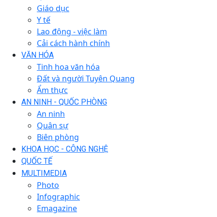
Giáo dục
Y tế
Lao động - việc làm
Cải cách hành chính
VĂN HÓA
Tinh hoa văn hóa
Đất và người Tuyên Quang
Ẩm thực
AN NINH - QUỐC PHÒNG
An ninh
Quân sự
Biên phòng
KHOA HỌC - CÔNG NGHỆ
QUỐC TẾ
MULTIMEDIA
Photo
Infographic
Emagazine