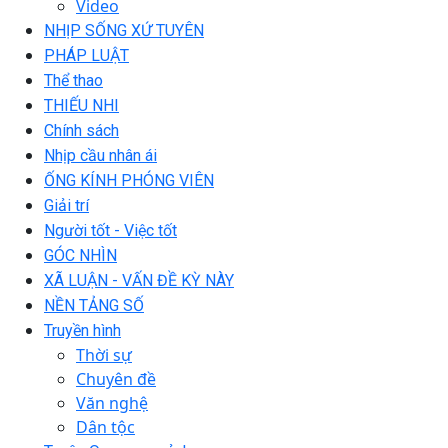
Video
NHỊP SỐNG XỨ TUYÊN
PHÁP LUẬT
Thể thao
THIẾU NHI
Chính sách
Nhịp cầu nhân ái
ỐNG KÍNH PHÓNG VIÊN
Giải trí
Người tốt - Việc tốt
GÓC NHÌN
XÃ LUẬN - VẤN ĐỀ KỲ NÀY
NỀN TẢNG SỐ
Truyền hình
Thời sự
Chuyên đề
Văn nghệ
Dân tộc