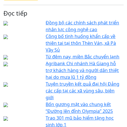
Đọc tiếp
Đồng bộ các chính sách phát triển
nhân lực công nghệ cao
Công bố tình huống khẩn cấp về
thiên tai tại thôn Thèn Ván, xã Pà
Vầy Sủ
Từ đêm nay, miền Bắc chuyển lạnh
Agribank Chi nhánh Hà Giang hỗ
trợ khách hàng và người dân thiệt
hại do mưa lũ 1 tỷ đồng
Tuyên truyền kết quả đại hội Đảng
các cấp tại các xã vùng sâu, biên
giới
Bốn gương mặt vào chung kết
“Đường lên đỉnh Olympia” 2025
Trao 301 mũ bảo hiểm tặng học
sinh lớp 1