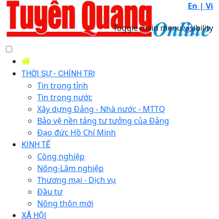
En |
Vi
Toggle main menu visibility
THỜI SỰ - CHÍNH TRỊ
Tin trong tỉnh
Tin trong nước
Xây dựng Đảng - Nhà nước - MTTQ
Bảo vệ nền tảng tư tưởng của Đảng
Đạo đức Hồ Chí Minh
KINH TẾ
Công nghiệp
Nông-Lâm nghiệp
Thương mại - Dịch vụ
Đầu tư
Nông thôn mới
XÃ HỘI