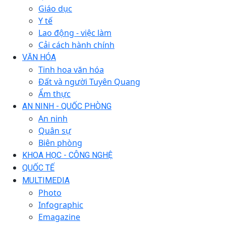
Giáo dục
Y tế
Lao động - việc làm
Cải cách hành chính
VĂN HÓA
Tinh hoa văn hóa
Đất và người Tuyên Quang
Ẩm thực
AN NINH - QUỐC PHÒNG
An ninh
Quân sự
Biên phòng
KHOA HỌC - CÔNG NGHỆ
QUỐC TẾ
MULTIMEDIA
Photo
Infographic
Emagazine