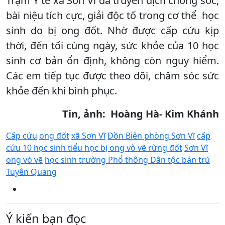
Trạm Y tế xã Sơn Vĩ đã truyền dịch chống sốc,
bài niệu tích cực, giải độc tố trong cơ thể học
sinh do bị ong đốt. Nhờ được cấp cứu kịp
thời, đến tối cùng ngày, sức khỏe của 10 học
sinh cơ bản ổn định, không còn nguy hiểm.
Các em tiếp tục được theo dõi, chăm sóc sức
khỏe đến khi bình phục.
Tin, ảnh: Hoàng Hà- Kim Khánh
Cấp cứu
ong đốt
xã Sơn Vĩ
Đồn Biên phòng Sơn Vĩ
cấp
cứu 10 học sinh tiểu học bị ong vò vẽ rừng đốt
Sơn Vĩ
ong vò vẽ
học sinh trường Phổ thông Dân tộc bán trú
Tuyên Quang
Ý kiến bạn đọc