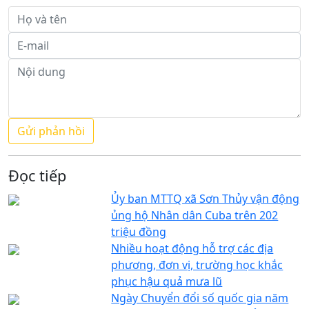
Đọc tiếp
Ủy ban MTTQ xã Sơn Thủy vận động
ủng hộ Nhân dân Cuba trên 202
triệu đồng
Nhiều hoạt động hỗ trợ các địa
phương, đơn vị, trường học khắc
phục hậu quả mưa lũ
Ngày Chuyển đổi số quốc gia năm