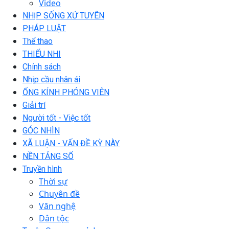
Video
NHỊP SỐNG XỨ TUYÊN
PHÁP LUẬT
Thể thao
THIẾU NHI
Chính sách
Nhịp cầu nhân ái
ỐNG KÍNH PHÓNG VIÊN
Giải trí
Người tốt - Việc tốt
GÓC NHÌN
XÃ LUẬN - VẤN ĐỀ KỲ NÀY
NỀN TẢNG SỐ
Truyền hình
Thời sự
Chuyên đề
Văn nghệ
Dân tộc