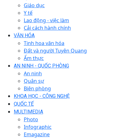
Giáo dục
Y tế
Lao động - việc làm
Cải cách hành chính
VĂN HÓA
Tinh hoa văn hóa
Đất và người Tuyên Quang
Ẩm thực
AN NINH - QUỐC PHÒNG
An ninh
Quân sự
Biên phòng
KHOA HỌC - CÔNG NGHỆ
QUỐC TẾ
MULTIMEDIA
Photo
Infographic
Emagazine