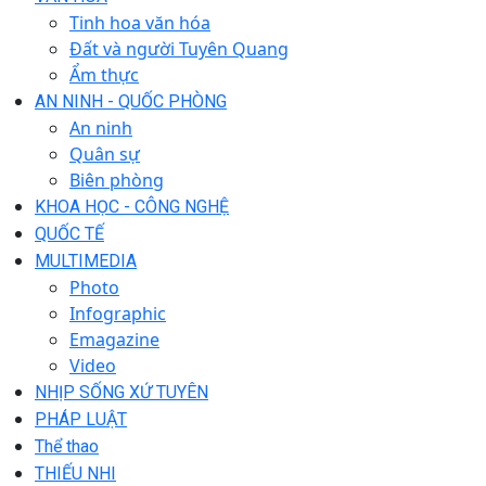
Tinh hoa văn hóa
Đất và người Tuyên Quang
Ẩm thực
AN NINH - QUỐC PHÒNG
An ninh
Quân sự
Biên phòng
KHOA HỌC - CÔNG NGHỆ
QUỐC TẾ
MULTIMEDIA
Photo
Infographic
Emagazine
Video
NHỊP SỐNG XỨ TUYÊN
PHÁP LUẬT
Thể thao
THIẾU NHI