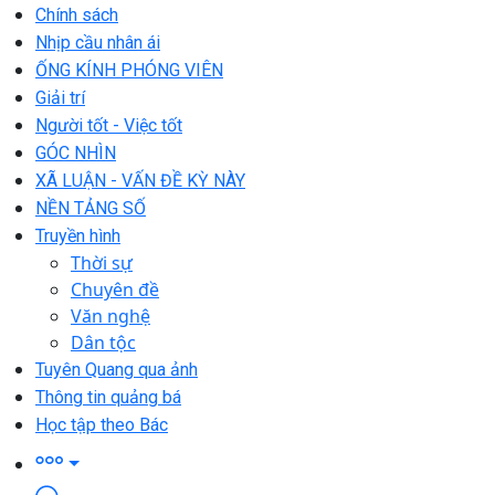
Chính sách
Nhịp cầu nhân ái
ỐNG KÍNH PHÓNG VIÊN
Giải trí
Người tốt - Việc tốt
GÓC NHÌN
XÃ LUẬN - VẤN ĐỀ KỲ NÀY
NỀN TẢNG SỐ
Truyền hình
Thời sự
Chuyên đề
Văn nghệ
Dân tộc
Tuyên Quang qua ảnh
Thông tin quảng bá
Học tập theo Bác