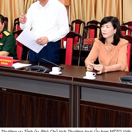
 Thường vụ Tỉnh ủy, Phó Chủ tịch Thường trực Ủy ban MTTQ Việt 