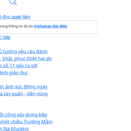
n đọc quan tâm
rang thông tin dự án
Vinhomes Hóc Môn
 tiếp
ủ tướng yêu cầu đánh
á, khắc phục thiệt hại do
o số 11 gây ra với
ành giáo dục
nh ảnh xúc động ngày
ia tay quân - dân vùng
ởi công xây dựng bếp
 một chiều Trường Mầm
n Nà Khương