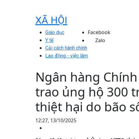
XÃ HỘI
Facebook
Giáo dục
Zalo
Y tế
Cải cách hành chính
Lao động - việc làm
Ngân hàng Chính 
trao ủng hộ 300 
thiệt hại do bão s
12:27, 13/10/2025