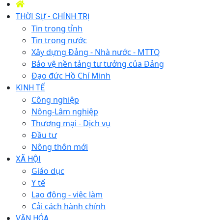
THỜI SỰ - CHÍNH TRỊ
Tin trong tỉnh
Tin trong nước
Xây dựng Đảng - Nhà nước - MTTQ
Bảo vệ nền tảng tư tưởng của Đảng
Đạo đức Hồ Chí Minh
KINH TẾ
Công nghiệp
Nông-Lâm nghiệp
Thương mại - Dịch vụ
Đầu tư
Nông thôn mới
XÃ HỘI
Giáo dục
Y tế
Lao động - việc làm
Cải cách hành chính
VĂN HÓA