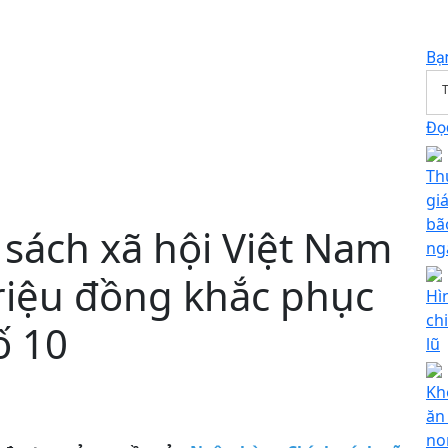
Bạ
T
Đọc
Th
gi
bã
sách xã hội Việt Nam
ng
triệu đồng khắc phục
Hì
ch
ố 10
lũ
Kh
ăn
no