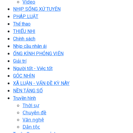
Video
NHỊP SỐNG XỨ TUYÊN
PHÁP LUẬT
Thể thao
THIẾU NHI
Chính sách
Nhịp cầu nhân ái
ỐNG KÍNH PHÓNG VIÊN
Giải trí
Người tốt - Việc tốt
GÓC NHÌN
XÃ LUẬN - VẤN ĐỀ KỲ NÀY
NỀN TẢNG SỐ
Truyền hình
Thời sự
Chuyên đề
Văn nghệ
Dân tộc