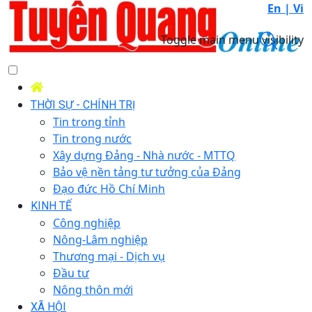
En |
Vi
Toggle main menu visibility
THỜI SỰ - CHÍNH TRỊ
Tin trong tỉnh
Tin trong nước
Xây dựng Đảng - Nhà nước - MTTQ
Bảo vệ nền tảng tư tưởng của Đảng
Đạo đức Hồ Chí Minh
KINH TẾ
Công nghiệp
Nông-Lâm nghiệp
Thương mại - Dịch vụ
Đầu tư
Nông thôn mới
XÃ HỘI