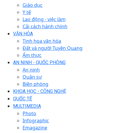
Giáo dục
Y tế
Lao động - việc làm
Cải cách hành chính
VĂN HÓA
Tinh hoa văn hóa
Đất và người Tuyên Quang
Ẩm thực
AN NINH - QUỐC PHÒNG
An ninh
Quân sự
Biên phòng
KHOA HỌC - CÔNG NGHỆ
QUỐC TẾ
MULTIMEDIA
Photo
Infographic
Emagazine