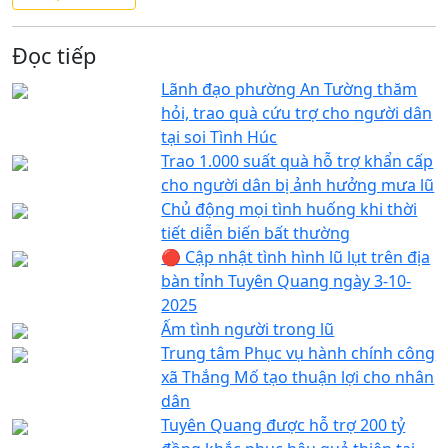
Đọc tiếp
Lãnh đạo phường An Tường thăm
hỏi, trao quà cứu trợ cho người dân
tại soi Tình Húc
Trao 1.000 suất quà hỗ trợ khẩn cấp
cho người dân bị ảnh hưởng mưa lũ
Chủ động mọi tình huống khi thời
tiết diễn biến bất thường
🔴 Cập nhật tình hình lũ lụt trên địa
bàn tỉnh Tuyên Quang ngày 3-10-
2025
Ấm tình người trong lũ
Trung tâm Phục vụ hành chính công
xã Thắng Mố tạo thuận lợi cho nhân
dân
Tuyên Quang được hỗ trợ 200 tỷ