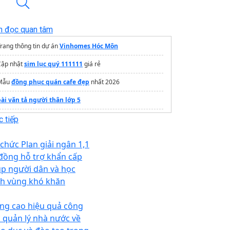
n đọc quan tâm
rang thông tin dự án
Vinhomes Hóc Môn
Cập nhật
sim lục quý 111111
giá rẻ
Mẫu
đồng phục quán cafe đẹp
nhất 2026
bài văn tả người thân lớp 5
ác loại biểu đồ trong thống kế
 tiếp
ọc thiết kế đồ họa 3d
 chức Plan giải ngân 1,1
Gia công
biển quảng cáo
 đồng hỗ trợ khẩn cấp
úp người dân và học
nh vùng khó khăn
ng cao hiệu quả công
c quản lý nhà nước về