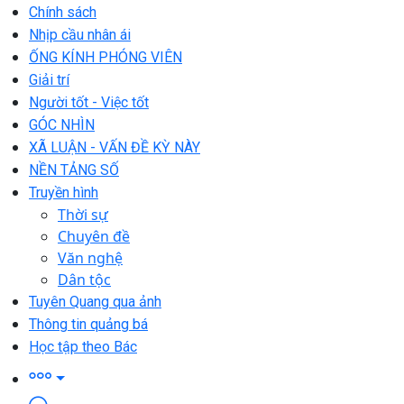
Chính sách
Nhịp cầu nhân ái
ỐNG KÍNH PHÓNG VIÊN
Giải trí
Người tốt - Việc tốt
GÓC NHÌN
XÃ LUẬN - VẤN ĐỀ KỲ NÀY
NỀN TẢNG SỐ
Truyền hình
Thời sự
Chuyên đề
Văn nghệ
Dân tộc
Tuyên Quang qua ảnh
Thông tin quảng bá
Học tập theo Bác