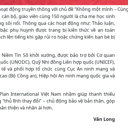
hoạt động truyền thông với chủ đề “Không một mình – Cùn
 cán bộ, giáo viên cùng 150 người là cha mẹ học sinh
g sôi nổi. Thông qua các hoạt động như: Thảo luận,
c bậc phụ huynh được trang bị kiến thức về an toàn
ch lên tiếng khi gặp rủi ro hoặc chứng kiến bạn bè bị
 Niềm Tin Số khởi xướng, được bảo trợ bởi Cơ quan
quốc (UNODC), Quỹ Nhi đồng Liên hợp quốc (UNICEF),
Y tế và phối hợp tổ chức cùng Cục An ninh mạng và
ao (Bộ Công an), Hiệp hội An ninh mạng quốc gia và
Plan International Việt Nam nhằm giúp thanh thiếu
g “thủ lĩnh thay đổi” – chủ động bảo vệ bản thân, góp
ân thiện và nhân ái hơn.
Văn Long