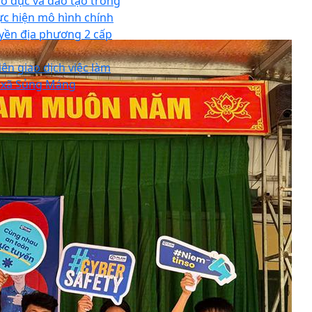
áo dục và đào tạo trong
ực hiện mô hình chính
yền địa phương 2 cấp
iên giao dịch việc làm
i xã Sủng Máng