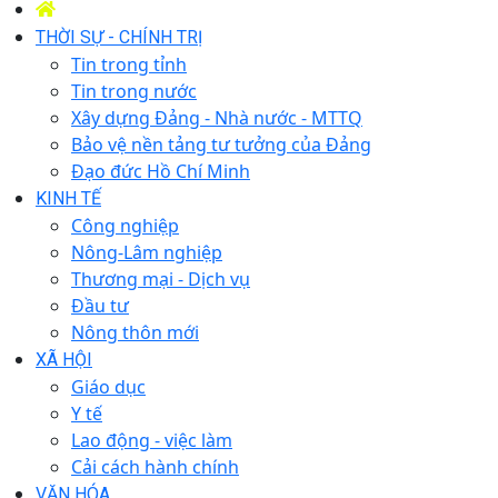
THỜI SỰ - CHÍNH TRỊ
Tin trong tỉnh
Tin trong nước
Xây dựng Đảng - Nhà nước - MTTQ
Bảo vệ nền tảng tư tưởng của Đảng
Đạo đức Hồ Chí Minh
KINH TẾ
Công nghiệp
Nông-Lâm nghiệp
Thương mại - Dịch vụ
Đầu tư
Nông thôn mới
XÃ HỘI
Giáo dục
Y tế
Lao động - việc làm
Cải cách hành chính
VĂN HÓA