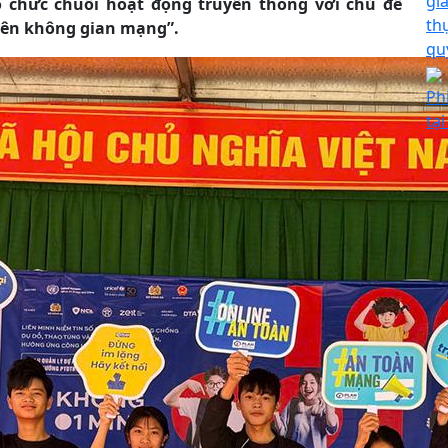
gi
 chức chuỗi hoạt động truyền thông với chủ đề
th
rên không gian mạng”.
qu
Ph
tạ