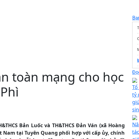
Bạ
T
an toàn mạng cho học
c
Đọc
h
 Phì
Tổ
tỷ
gi
si
Nâ
 TH&THCS Bản Luốc và TH&THCS Đản Ván (xã Hoàng
tá
ệt Nam tại Tuyên Quang phối hợp với cấp ủy, chính