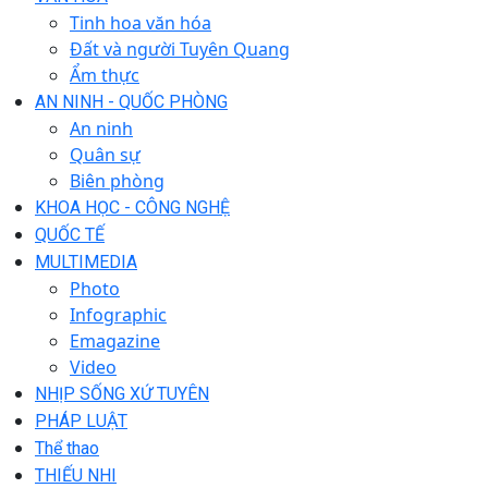
Tinh hoa văn hóa
Đất và người Tuyên Quang
Ẩm thực
AN NINH - QUỐC PHÒNG
An ninh
Quân sự
Biên phòng
KHOA HỌC - CÔNG NGHỆ
QUỐC TẾ
MULTIMEDIA
Photo
Infographic
Emagazine
Video
NHỊP SỐNG XỨ TUYÊN
PHÁP LUẬT
Thể thao
THIẾU NHI