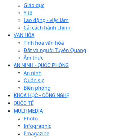
Giáo dục
Y tế
Lao động - việc làm
Cải cách hành chính
VĂN HÓA
Tinh hoa văn hóa
Đất và người Tuyên Quang
Ẩm thực
AN NINH - QUỐC PHÒNG
An ninh
Quân sự
Biên phòng
KHOA HỌC - CÔNG NGHỆ
QUỐC TẾ
MULTIMEDIA
Photo
Infographic
Emagazine