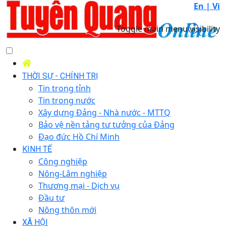
En |
Vi
Toggle main menu visibility
THỜI SỰ - CHÍNH TRỊ
Tin trong tỉnh
Tin trong nước
Xây dựng Đảng - Nhà nước - MTTQ
Bảo vệ nền tảng tư tưởng của Đảng
Đạo đức Hồ Chí Minh
KINH TẾ
Công nghiệp
Nông-Lâm nghiệp
Thương mại - Dịch vụ
Đầu tư
Nông thôn mới
XÃ HỘI