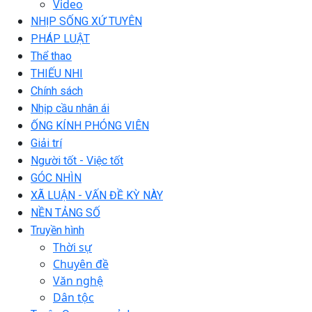
Video
NHỊP SỐNG XỨ TUYÊN
PHÁP LUẬT
Thể thao
THIẾU NHI
Chính sách
Nhịp cầu nhân ái
ỐNG KÍNH PHÓNG VIÊN
Giải trí
Người tốt - Việc tốt
GÓC NHÌN
XÃ LUẬN - VẤN ĐỀ KỲ NÀY
NỀN TẢNG SỐ
Truyền hình
Thời sự
Chuyên đề
Văn nghệ
Dân tộc