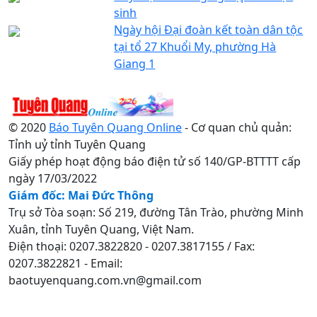
sinh
Ngày hội Đại đoàn kết toàn dân tộc
tại tổ 27 Khuổi My, phường Hà
Giang 1
© 2020
Báo Tuyên Quang Online
- Cơ quan chủ quản:
Tỉnh uỷ tỉnh Tuyên Quang
Giấy phép hoạt động báo điện tử số 140/GP-BTTTT cấp
ngày 17/03/2022
Giám đốc: Mai Đức Thông
Trụ sở Tòa soạn: Số 219, đường Tân Trào, phường Minh
Xuân, tỉnh Tuyên Quang, Việt Nam.
Điện thoại: 0207.3822820 - 0207.3817155 / Fax:
0207.3822821 - Email:
baotuyenquang.com.vn@gmail.com