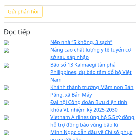
Đọc tiếp
Nếp nhà “5 không, 3 sạch”
Nâng cao chất lượng y tế tuyến cơ
sở sau sáp nhập
Bão số 13 Kalmaegi tàn phá
Philippines, dự báo tâm đổ bộ Việt
Nam
Khánh thành trường Mầm non Bản
Pắng, xã Bản Máy
Đại hội Công đoàn Bưu điện tỉnh
khóa VI, nhiệm kỳ 2025-2030
Vietnam Airlines ủng hộ 5,5 tỷ đồng
hỗ trợ đồng bào vùng bão lũ
Minh Ngọc dẫn đầu về Chỉ số phục
vụ người dân