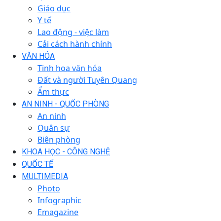
Giáo dục
Y tế
Lao động - việc làm
Cải cách hành chính
VĂN HÓA
Tinh hoa văn hóa
Đất và người Tuyên Quang
Ẩm thực
AN NINH - QUỐC PHÒNG
An ninh
Quân sự
Biên phòng
KHOA HỌC - CÔNG NGHỆ
QUỐC TẾ
MULTIMEDIA
Photo
Infographic
Emagazine