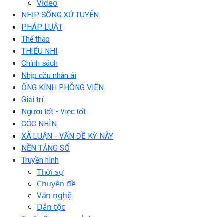
Video
NHỊP SỐNG XỨ TUYÊN
PHÁP LUẬT
Thể thao
THIẾU NHI
Chính sách
Nhịp cầu nhân ái
ỐNG KÍNH PHÓNG VIÊN
Giải trí
Người tốt - Việc tốt
GÓC NHÌN
XÃ LUẬN - VẤN ĐỀ KỲ NÀY
NỀN TẢNG SỐ
Truyền hình
Thời sự
Chuyên đề
Văn nghệ
Dân tộc