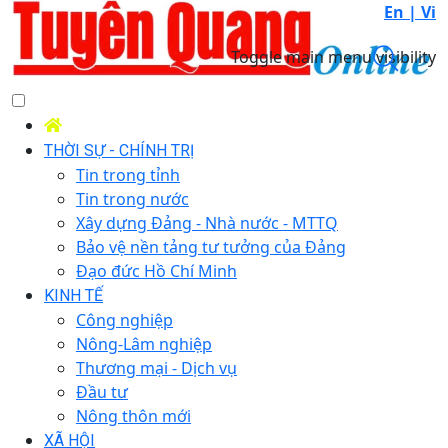
En |
Vi
Toggle main menu visibility
THỜI SỰ - CHÍNH TRỊ
Tin trong tỉnh
Tin trong nước
Xây dựng Đảng - Nhà nước - MTTQ
Bảo vệ nền tảng tư tưởng của Đảng
Đạo đức Hồ Chí Minh
KINH TẾ
Công nghiệp
Nông-Lâm nghiệp
Thương mại - Dịch vụ
Đầu tư
Nông thôn mới
XÃ HỘI