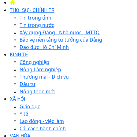
THỜI SỰ - CHÍNH TRỊ
Tin trong tỉnh
Tin trong nước
Xây dựng Đảng - Nhà nước - MTTQ
Bảo vệ nền tảng tư tưởng của Đảng
Đạo đức Hồ Chí Minh
KINH TẾ
Công nghiệp
Nông-Lâm nghiệp
Thương mại - Dịch vụ
Đầu tư
Nông thôn mới
XÃ HỘI
Giáo dục
Y tế
Lao động - việc làm
Cải cách hành chính
VĂN HÓA