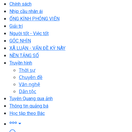
Chính sách
Nhịp cầu nhân ái
ỐNG KÍNH PHÓNG VIÊN
Giải trí
Người tốt - Việc tốt
GÓC NHÌN
XÃ LUẬN - VẤN ĐỀ KỲ NÀY
NỀN TẢNG SỐ
Truyền hình
Thời sự
Chuyên đề
Văn nghệ
Dân tộc
Tuyên Quang qua ảnh
Thông tin quảng bá
Học tập theo Bác