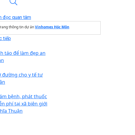
n đọc quan tâm
rang thông tin dự án
Vinhomes Hóc Môn
 tiếp
nh táo để làm đẹp an
àn
 đường cho y tế tư
ân
ám bệnh, phát thuốc
n phí tại xã biên giới
hĩa Thuận