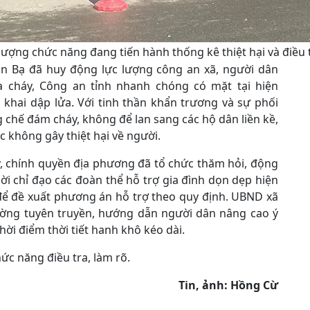
 lượng chức năng đang tiến hành thống kê thiệt hại và điều
n Bạ đã huy động lực lượng công an xã, người dân
 cháy, Công an tỉnh nhanh chóng có mặt tại hiện
 khai dập lửa. Với tinh thần khẩn trương và sự phối
 chế đám cháy, không để lan sang các hộ dân liền kề,
 không gây thiệt hại về người.
y, chính quyền địa phương đã tổ chức thăm hỏi, động
ời chỉ đạo các đoàn thể hỗ trợ gia đình dọn dẹp hiện
i để đề xuất phương án hỗ trợ theo quy định. UBND xã
ường tuyên truyền, hướng dẫn người dân nâng cao ý
hời điểm thời tiết hanh khô kéo dài.
c năng điều tra, làm rõ.
Tin, ảnh: Hồng Cừ