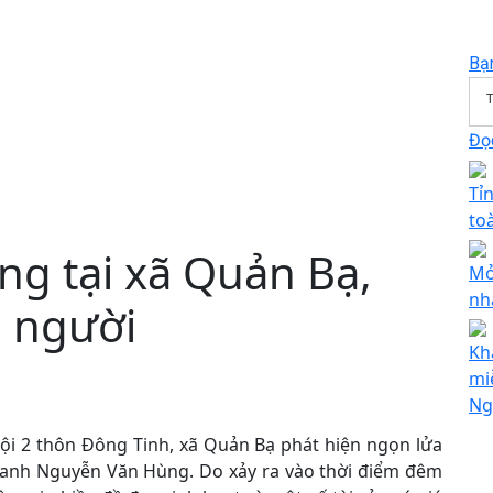
Bạ
T
Đọc
Tỉ
to
ng tại xã Quản Bạ,
Mở
nh
ề người
Kh
miễ
Ng
ội 2 thôn Đông Tinh, xã Quản Bạ phát hiện ngọn lửa
h anh Nguyễn Văn Hùng. Do xảy ra vào thời điểm đêm