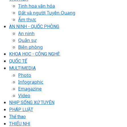
Tinh hoa văn hóa
Đất và người Tuyên Quang
Ẩm thực
AN NINH - QUỐC PHÒNG
An ninh
Quân sự
Biên phòng
KHOA HỌC - CÔNG NGHỆ
QUỐC TẾ
MULTIMEDIA
Photo
Infographic
Emagazine
Video
NHỊP SỐNG XỨ TUYÊN
PHÁP LUẬT
Thể thao
THIẾU NHI